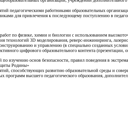
щеобразовательных организаций, учреждений дополнительного 
ятий педагогическими работниками образовательных организаци
никами для привлечения к последующему поступлению в педаго
 работ по физике, химии и биологии с использованием высокот
ния технологий 3D моделирования, реверс-инжиниринга, лазерн
конструированию и управлению (в специально созданных услов
ективного цифрового образовательного контента (презентации,
й по изучению основ безопасности, правил поведения в экстрем
защиты Родины»
иятий, способствующих развитию образовательной среды и сове
ных программ высшего педагогического образования, дополнит