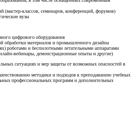
образования, в том числе оснащенных современным
й (мастер-классов, семинаров, конференций, форумов)
гические вузы
очного цифрового оборудования
ой обработки материалов и промышленного дизайна
иях) роботами и беспилотными летательными аппаратами
 онлайн-вебинары, демонстрационные опыты и другие)
альных ситуациях и мер защиты от возможных опасностей в
ршенствованию методики и подходов к преподаванию учебных
ельных профессиональных программ и дополнительных