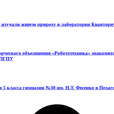
 изучали живую природу в лаборатории Квантор
орческого объединения «Робототехника» знакомят
а ЛГПУ
я 5 класса гимназии №30 им. Н.Т. Фесенко в Педа