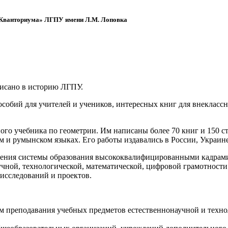
 «Кванториума» ЛГПУ имени Л.М. Лоповка
писано в историю ЛГПУ.
обий для учителей и учеников, интересных книг для внеклассно
ого учебника по геометрии. Им написаны более 70 книг и 150 ст
м и румынском языках. Его работы издавались в России, Украине
ения системы образования высококвалифицированными кадрами 
чной, технологической, математической, цифровой грамотности
х исследований и проектов.
ям преподавания учебных предметов естественнонаучной и техн