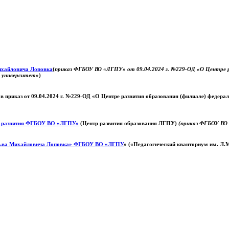
Михайловича Лоповка
(
приказ ФГБОУ ВО «ЛГПУ» от 09.04.2024 г. №229-ОД «О Центре ра
й университет»
)
 в приказ от 09.04.2024 г. №229-ОД «О Центре развития образования (филиале) федер
о развития ФГБОУ ВО «ЛГПУ»
(Центр развития образования ЛГПУ)
(приказ ФГБОУ ВО 
ьва Михайловича Лоповка»
ФГБОУ ВО «ЛГПУ
» («Педагогический кванториум им. Л