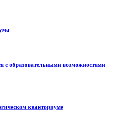
иума
ся с образовательными возможностями
гогическом кванториуме