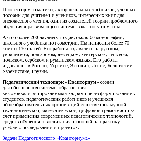
Профессор математики, автор школьных учебников, учебных
пособий для учителей и учеников, интересных книг для
внеклассного чтения, один из создателей теории проблемного
обучения и развивающей системы задач по математике.
Автор более 200 научных трудов, около 60 монографий,
школьного учебника по геометрии. Им написаны более 70
книг и 150 статей. Его работы издавались на русском,
украинском, болгарском, немецком, венгерском, чешском,
польском, сербском и румынском языках. Его работы
издавались в России, Украине, Эстонии, Литве, Белоруссии,
Узбекистане, Грузии.
Педагогический технопарк «Кванториум»
создан
для
обеспечения системы образования
высококвалифицированными кадрами через формирование у
студентов, педагогических работников и учащихся
общеобразовательных организаций естественно-научной,
технологической, математической, цифровой грамотности за
счет применения современных педагогических технологий,
средств обучения и воспитания, с опорой на практику
учебных исследований и проектов.
Задачи Педагогического «Кванториума»