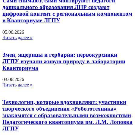
Сами снимают, сами монтируют: педагоги
дошкольного образования ЛНР создают
цифровой контент с региональным компонентом
в Кванториуме ЛГПУ​
05.06.2026
Читать далее »
Змеи, ящерицы и гербарии: первокурсники
ЛГПУ изучали живую природу в лаборатории
Кванториума
03.06.2026
Читать далее »
Технологии, которые вдохновляют: участники
творческого объединения «Робототехника»
знакомятся с образовательными возможностями
Педагогического кванториума им. Л.М. Лоповка
ЛГПУ