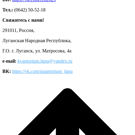
Тел.:
(0642) 50-52-18
Свяжитесь с нами!
291011, Россия,
Луганская Народная Республика,
Г.О. г. Луганск, ул. Матросова, 4а
e-mail:
kvantorium.lgpu@yandex.ru
ВК:
https://vk.com/quantorium_lgpu