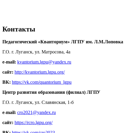
Контакты
Педагогический «Кванториум» ЛГПУ им. Л.М.Лоповка
Г.О. г. Луганск, ул. Матросова, 4а
e-mail:
kvantorium.lgpu@yandex.ru
сайт:
http://kvantorium.lgpu.org/
ВК:
https://vk.com/quantorium_lgpu
Центр развития образования (филиал) ЛГПУ
Г.О. г. Луганск, ул. Славянская, 1-б
e-mail:
cro2021@yandex.ru
сайт:
https://rcro.lgpu.org/
ВК:
https://vk.com/cro2023