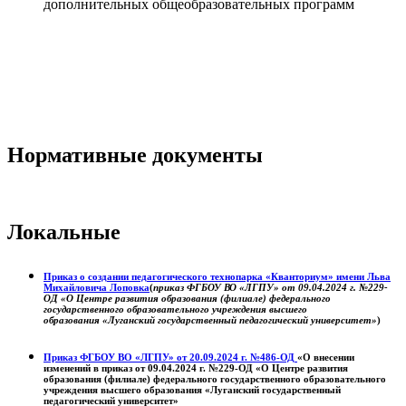
дополнительных общеобразовательных программ
Нормативные документы
Локальные
Приказ о создании педагогического технопарка «Кванториум» имени Льва
Михайловича Лоповка
(
приказ ФГБОУ ВО «ЛГПУ» от 09.04.2024 г. №229-
ОД «О Центре развития образования (филиале) федерального
государственного образовательного учреждения высшего
образования «Луганский государственный педагогический университет»
)
Приказ ФГБОУ ВО «ЛГПУ» от 20.09.2024 г. №486-ОД
«О внесении
изменений в приказ от 09.04.2024 г. №229-ОД «О Центре развития
образования (филиале) федерального государственного образовательного
учреждения высшего образования «Луганский государственный
педагогический университет»