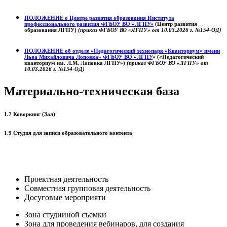
ПОЛОЖЕНИЕ о
Центре развития образования
Института
профессионального развития ФГБОУ ВО «ЛГПУ»
(Центр развития
образования ЛГПУ)
(приказ ФГБОУ ВО «ЛГПУ» от 10.03.2026 г. №154-ОД)
ПОЛОЖЕНИЕ об отделе «Педагогический технопарк «Кванториум» имени
Льва Михайловича Лоповка»
ФГБОУ ВО «ЛГПУ
» («Педагогический
кванториум им. Л.М. Лоповка ЛГПУ»)
(приказ ФГБОУ ВО «ЛГПУ» от
10.03.2026 г. №154-ОД)
Материально-техническая база
1.7 Коворкинг (Зал)
1.9 Студия для записи образовательного контента
Проектная деятельность
Совместная групповая деятельность
Досуговые мероприяти
Зона студииной съемки
Зона для проведения вебинаров, для создания