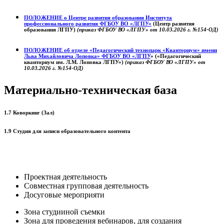
ПОЛОЖЕНИЕ о
Центре развития образования
Института
профессионального развития ФГБОУ ВО «ЛГПУ»
(Центр развития
образования ЛГПУ)
(приказ ФГБОУ ВО «ЛГПУ» от 10.03.2026 г. №154-ОД)
ПОЛОЖЕНИЕ об отделе «Педагогический технопарк «Кванториум» имени
Льва Михайловича Лоповка»
ФГБОУ ВО «ЛГПУ
» («Педагогический
кванториум им. Л.М. Лоповка ЛГПУ»)
(приказ ФГБОУ ВО «ЛГПУ» от
10.03.2026 г. №154-ОД)
Материально-техническая база
1.7 Коворкинг (Зал)
1.9 Студия для записи образовательного контента
Проектная деятельность
Совместная групповая деятельность
Досуговые мероприяти
Зона студииной съемки
Зона для проведения вебинаров, для создания