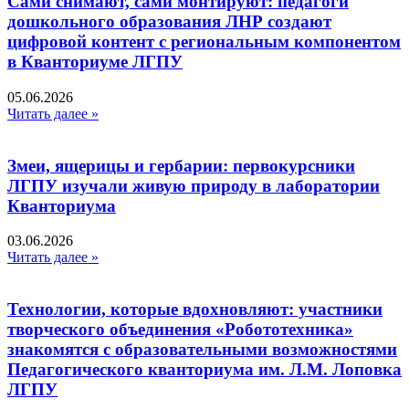
Сами снимают, сами монтируют: педагоги
дошкольного образования ЛНР создают
цифровой контент с региональным компонентом
в Кванториуме ЛГПУ​
05.06.2026
Читать далее »
Змеи, ящерицы и гербарии: первокурсники
ЛГПУ изучали живую природу в лаборатории
Кванториума
03.06.2026
Читать далее »
Технологии, которые вдохновляют: участники
творческого объединения «Робототехника»
знакомятся с образовательными возможностями
Педагогического кванториума им. Л.М. Лоповка
ЛГПУ