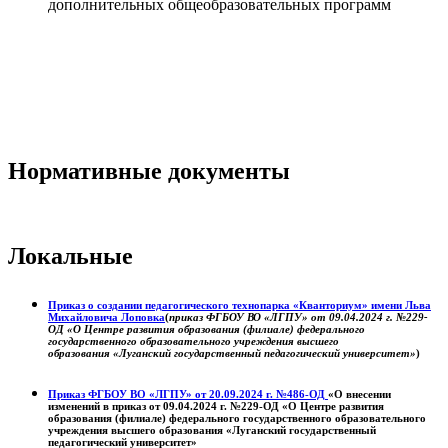
дополнительных общеобразовательных программ
Нормативные документы
Локальные
Приказ о создании педагогического технопарка «Кванториум» имени Льва
Михайловича Лоповка
(
приказ ФГБОУ ВО «ЛГПУ» от 09.04.2024 г. №229-
ОД «О Центре развития образования (филиале) федерального
государственного образовательного учреждения высшего
образования «Луганский государственный педагогический университет»
)
Приказ ФГБОУ ВО «ЛГПУ» от 20.09.2024 г. №486-ОД
«О внесении
изменений в приказ от 09.04.2024 г. №229-ОД «О Центре развития
образования (филиале) федерального государственного образовательного
учреждения высшего образования «Луганский государственный
педагогический университет»