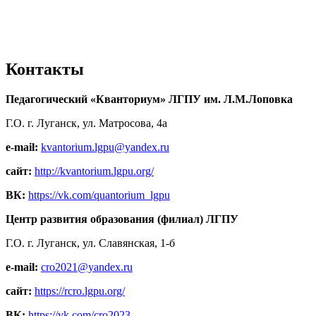
Контакты
Педагогический «Кванториум» ЛГПУ им. Л.М.Лоповка
Г.О. г. Луганск, ул. Матросова, 4а
e-mail:
kvantorium.lgpu@yandex.ru
сайт:
http://kvantorium.lgpu.org/
ВК:
https://vk.com/quantorium_lgpu
Центр развития образования (филиал) ЛГПУ
Г.О. г. Луганск, ул. Славянская, 1-б
e-mail:
cro2021@yandex.ru
сайт:
https://rcro.lgpu.org/
ВК:
https://vk.com/cro2023