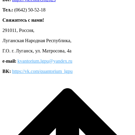
Тел.:
(0642) 50-52-18
Свяжитесь с нами!
291011, Россия,
Луганская Народная Республика,
Г.О. г. Луганск, ул. Матросова, 4а
e-mail:
kvantorium.lgpu@yandex.ru
ВК:
https://vk.com/quantorium_lgpu