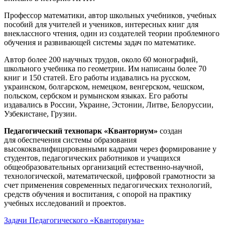
Профессор математики, автор школьных учебников, учебных
пособий для учителей и учеников, интересных книг для
внеклассного чтения, один из создателей теории проблемного
обучения и развивающей системы задач по математике.
Автор более 200 научных трудов, около 60 монографий,
школьного учебника по геометрии. Им написаны более 70
книг и 150 статей. Его работы издавались на русском,
украинском, болгарском, немецком, венгерском, чешском,
польском, сербском и румынском языках. Его работы
издавались в России, Украине, Эстонии, Литве, Белоруссии,
Узбекистане, Грузии.
Педагогический технопарк «Кванториум»
создан
для
обеспечения системы образования
высококвалифицированными кадрами через формирование у
студентов, педагогических работников и учащихся
общеобразовательных организаций естественно-научной,
технологической, математической, цифровой грамотности за
счет применения современных педагогических технологий,
средств обучения и воспитания, с опорой на практику
учебных исследований и проектов.
Задачи Педагогического «Кванториума»