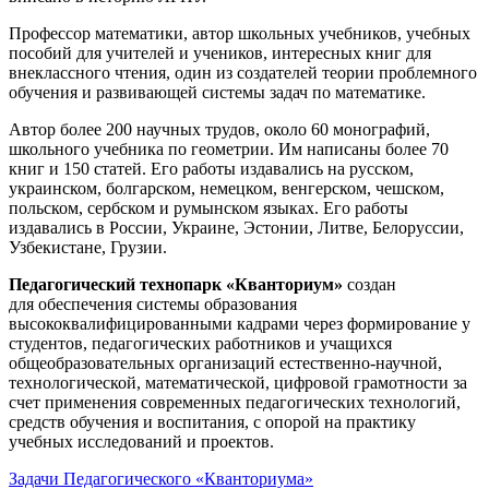
Профессор математики, автор школьных учебников, учебных
пособий для учителей и учеников, интересных книг для
внеклассного чтения, один из создателей теории проблемного
обучения и развивающей системы задач по математике.
Автор более 200 научных трудов, около 60 монографий,
школьного учебника по геометрии. Им написаны более 70
книг и 150 статей. Его работы издавались на русском,
украинском, болгарском, немецком, венгерском, чешском,
польском, сербском и румынском языках. Его работы
издавались в России, Украине, Эстонии, Литве, Белоруссии,
Узбекистане, Грузии.
Педагогический технопарк «Кванториум»
создан
для
обеспечения системы образования
высококвалифицированными кадрами через формирование у
студентов, педагогических работников и учащихся
общеобразовательных организаций естественно-научной,
технологической, математической, цифровой грамотности за
счет применения современных педагогических технологий,
средств обучения и воспитания, с опорой на практику
учебных исследований и проектов.
Задачи Педагогического «Кванториума»