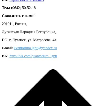
Тел.:
(0642) 50-52-18
Свяжитесь с нами!
291011, Россия,
Луганская Народная Республика,
Г.О. г. Луганск, ул. Матросова, 4а
e-mail:
kvantorium.lgpu@yandex.ru
ВК:
https://vk.com/quantorium_lgpu