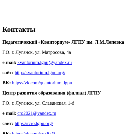
Контакты
Педагогический «Кванториум» ЛГПУ им. Л.М.Лоповка
Г.О. г. Луганск, ул. Матросова, 4а
e-mail:
kvantorium.lgpu@yandex.ru
сайт:
http://kvantorium.lgpu.org/
ВК:
https://vk.com/quantorium_lgpu
Центр развития образования (филиал) ЛГПУ
Г.О. г. Луганск, ул. Славянская, 1-б
e-mail:
cro2021@yandex.ru
сайт:
https://rcro.lgpu.org/
ВК:
https://vk.com/cro2023