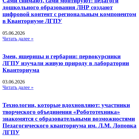
Сами снимают, сами монтируют: педагоги
дошкольного образования ЛНР создают
цифровой контент с региональным компонентом
в Кванториуме ЛГПУ​
05.06.2026
Читать далее »
Змеи, ящерицы и гербарии: первокурсники
ЛГПУ изучали живую природу в лаборатории
Кванториума
03.06.2026
Читать далее »
Технологии, которые вдохновляют: участники
творческого объединения «Робототехника»
знакомятся с образовательными возможностями
Педагогического кванториума им. Л.М. Лоповка
ЛГПУ