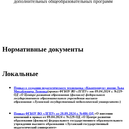
дополнительных общеобразовательных программ
Нормативные документы
Локальные
Приказ о создании педагогического технопарка «Кванториум» имени Льва
Михайловича Лоповка
(
приказ ФГБОУ ВО «ЛГПУ» от 09.04.2024 г. №229-
ОД «О Центре развития образования (филиале) федерального
государственного образовательного учреждения высшего
образования «Луганский государственный педагогический университет»
)
Приказ ФГБОУ ВО «ЛГПУ» от 20.09.2024 г. №486-ОД
«О внесении
изменений в приказ от 09.04.2024 г. №229-ОД «О Центре развития
образования (филиале) федерального государственного образовательного
учреждения высшего образования «Луганский государственный
педагогический университет»