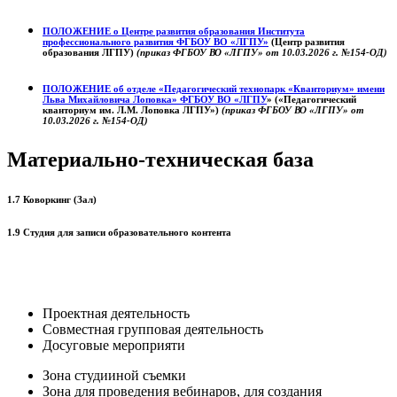
ПОЛОЖЕНИЕ о
Центре развития образования
Института
профессионального развития ФГБОУ ВО «ЛГПУ»
(Центр развития
образования ЛГПУ)
(приказ ФГБОУ ВО «ЛГПУ» от 10.03.2026 г. №154-ОД)
ПОЛОЖЕНИЕ об отделе «Педагогический технопарк «Кванториум» имени
Льва Михайловича Лоповка»
ФГБОУ ВО «ЛГПУ
» («Педагогический
кванториум им. Л.М. Лоповка ЛГПУ»)
(приказ ФГБОУ ВО «ЛГПУ» от
10.03.2026 г. №154-ОД)
Материально-техническая база
1.7 Коворкинг (Зал)
1.9 Студия для записи образовательного контента
Проектная деятельность
Совместная групповая деятельность
Досуговые мероприяти
Зона студииной съемки
Зона для проведения вебинаров, для создания