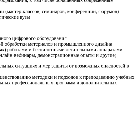
образования, в том числе оснащенных современным
й (мастер-классов, семинаров, конференций, форумов)
гические вузы
очного цифрового оборудования
ой обработки материалов и промышленного дизайна
иях) роботами и беспилотными летательными аппаратами
 онлайн-вебинары, демонстрационные опыты и другие)
альных ситуациях и мер защиты от возможных опасностей в
ршенствованию методики и подходов к преподаванию учебных
ельных профессиональных программ и дополнительных