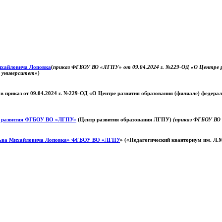
Михайловича Лоповка
(
приказ ФГБОУ ВО «ЛГПУ» от 09.04.2024 г. №229-ОД «О Центре ра
й университет»
)
 в приказ от 09.04.2024 г. №229-ОД «О Центре развития образования (филиале) федер
о развития ФГБОУ ВО «ЛГПУ»
(Центр развития образования ЛГПУ)
(приказ ФГБОУ ВО 
ьва Михайловича Лоповка»
ФГБОУ ВО «ЛГПУ
» («Педагогический кванториум им. Л