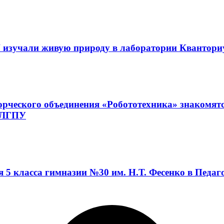
 изучали живую природу в лаборатории Квантор
орческого объединения «Робототехника» знакомят
а ЛГПУ
я 5 класса гимназии №30 им. Н.Т. Фесенко в Педа