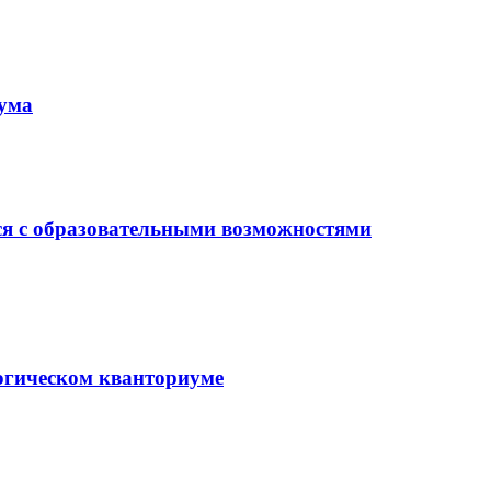
иума
ся с образовательными возможностями
гогическом кванториуме