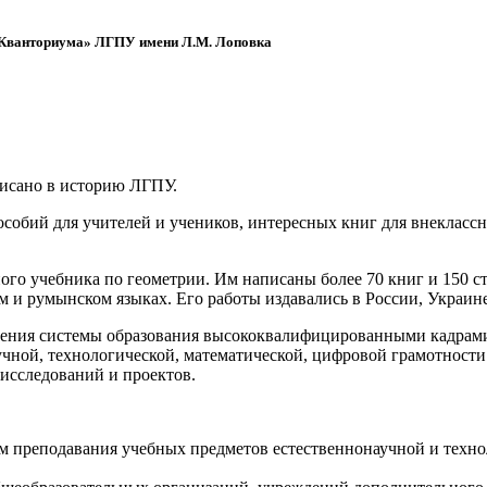
 «Кванториума» ЛГПУ имени Л.М. Лоповка
писано в историю ЛГПУ.
обий для учителей и учеников, интересных книг для внеклассно
ого учебника по геометрии. Им написаны более 70 книг и 150 ст
м и румынском языках. Его работы издавались в России, Украине
ения системы образования высококвалифицированными кадрами 
чной, технологической, математической, цифровой грамотности
х исследований и проектов.
ям преподавания учебных предметов естественнонаучной и техн