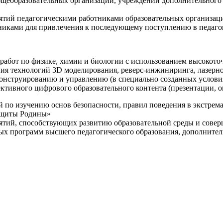
щеобразовательных организаций, учреждений дополнительного 
ятий педагогическими работниками образовательных организаци
никами для привлечения к последующему поступлению в педаго
 работ по физике, химии и биологии с использованием высокот
ния технологий 3D моделирования, реверс-инжиниринга, лазерн
конструированию и управлению (в специально созданных услов
ективного цифрового образовательного контента (презентации,
й по изучению основ безопасности, правил поведения в экстрем
защиты Родины»
иятий, способствующих развитию образовательной среды и сове
ных программ высшего педагогического образования, дополнит