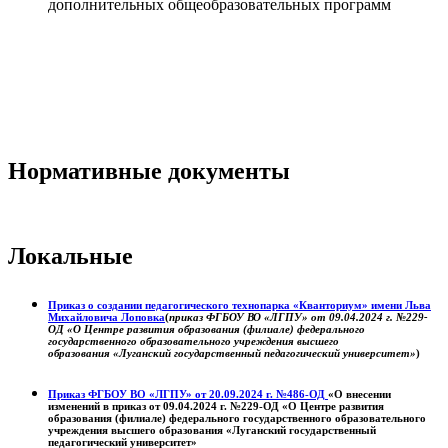
дополнительных общеобразовательных программ
Нормативные документы
Локальные
Приказ о создании педагогического технопарка «Кванториум» имени Льва
Михайловича Лоповка
(
приказ ФГБОУ ВО «ЛГПУ» от 09.04.2024 г. №229-
ОД «О Центре развития образования (филиале) федерального
государственного образовательного учреждения высшего
образования «Луганский государственный педагогический университет»
)
Приказ ФГБОУ ВО «ЛГПУ» от 20.09.2024 г. №486-ОД
«О внесении
изменений в приказ от 09.04.2024 г. №229-ОД «О Центре развития
образования (филиале) федерального государственного образовательного
учреждения высшего образования «Луганский государственный
педагогический университет»