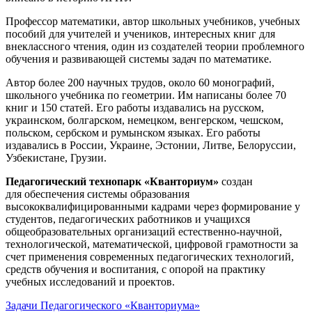
Профессор математики, автор школьных учебников, учебных
пособий для учителей и учеников, интересных книг для
внеклассного чтения, один из создателей теории проблемного
обучения и развивающей системы задач по математике.
Автор более 200 научных трудов, около 60 монографий,
школьного учебника по геометрии. Им написаны более 70
книг и 150 статей. Его работы издавались на русском,
украинском, болгарском, немецком, венгерском, чешском,
польском, сербском и румынском языках. Его работы
издавались в России, Украине, Эстонии, Литве, Белоруссии,
Узбекистане, Грузии.
Педагогический технопарк «Кванториум»
создан
для
обеспечения системы образования
высококвалифицированными кадрами через формирование у
студентов, педагогических работников и учащихся
общеобразовательных организаций естественно-научной,
технологической, математической, цифровой грамотности за
счет применения современных педагогических технологий,
средств обучения и воспитания, с опорой на практику
учебных исследований и проектов.
Задачи Педагогического «Кванториума»