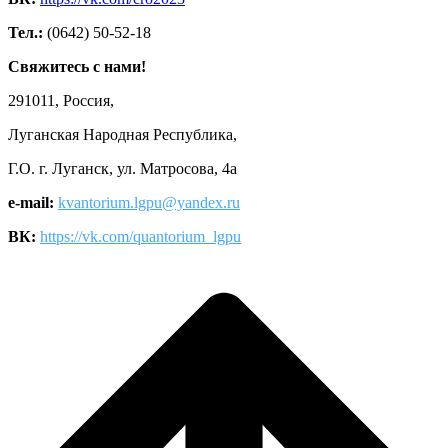
Тел.:
(0642) 50-52-18
Свяжитесь с нами!
291011, Россия,
Луганская Народная Республика,
Г.О. г. Луганск, ул. Матросова, 4а
e-mail:
kvantorium.lgpu@yandex.ru
ВК:
https://vk.com/quantorium_lgpu