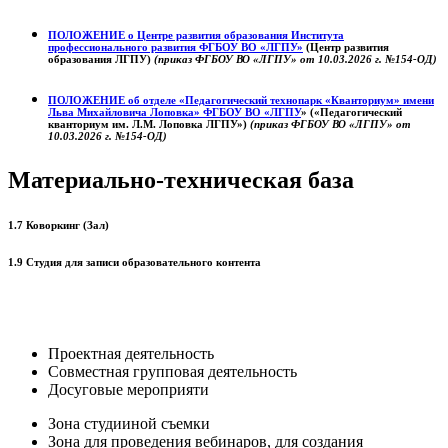
ПОЛОЖЕНИЕ о
Центре развития образования
Института
профессионального развития ФГБОУ ВО «ЛГПУ»
(Центр развития
образования ЛГПУ)
(приказ ФГБОУ ВО «ЛГПУ» от 10.03.2026 г. №154-ОД)
ПОЛОЖЕНИЕ об отделе «Педагогический технопарк «Кванториум» имени
Льва Михайловича Лоповка»
ФГБОУ ВО «ЛГПУ
» («Педагогический
кванториум им. Л.М. Лоповка ЛГПУ»)
(приказ ФГБОУ ВО «ЛГПУ» от
10.03.2026 г. №154-ОД)
Материально-техническая база
1.7 Коворкинг (Зал)
1.9 Студия для записи образовательного контента
Проектная деятельность
Совместная групповая деятельность
Досуговые мероприяти
Зона студииной съемки
Зона для проведения вебинаров, для создания