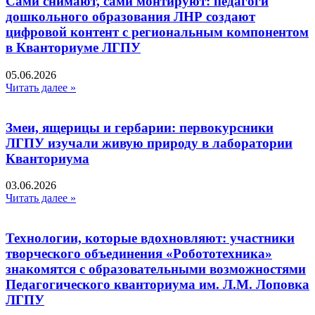
Сами снимают, сами монтируют: педагоги
дошкольного образования ЛНР создают
цифровой контент с региональным компонентом
в Кванториуме ЛГПУ​
05.06.2026
Читать далее »
Змеи, ящерицы и гербарии: первокурсники
ЛГПУ изучали живую природу в лаборатории
Кванториума
03.06.2026
Читать далее »
Технологии, которые вдохновляют: участники
творческого объединения «Робототехника»
знакомятся с образовательными возможностями
Педагогического кванториума им. Л.М. Лоповка
ЛГПУ