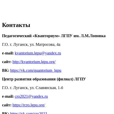
Контакты
Педагогический «Кванториум» ЛГПУ им. Л.М.Лоповка
Г.О. г. Луганск, ул. Матросова, 4а
e-mail:
kvantorium.lgpu@yandex.ru
сайт:
http://kvantorium.lgpu.org/
ВК:
https://vk.com/quantorium_lgpu
Центр развития образования (филиал) ЛГПУ
Г.О. г. Луганск, ул. Славянская, 1-б
e-mail:
cro2021@yandex.ru
сайт:
https://rcro.lgpu.org/
ВК:
https://vk.com/cro2023