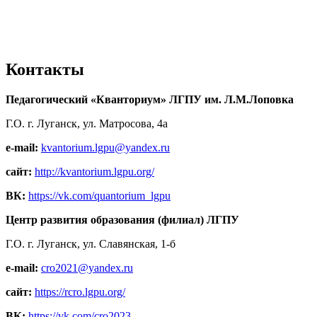
Контакты
Педагогический «Кванториум» ЛГПУ им. Л.М.Лоповка
Г.О. г. Луганск, ул. Матросова, 4а
e-mail:
kvantorium.lgpu@yandex.ru
сайт:
http://kvantorium.lgpu.org/
ВК:
https://vk.com/quantorium_lgpu
Центр развития образования (филиал) ЛГПУ
Г.О. г. Луганск, ул. Славянская, 1-б
e-mail:
cro2021@yandex.ru
сайт:
https://rcro.lgpu.org/
ВК:
https://vk.com/cro2023