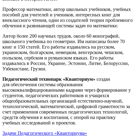
Профессор математики, автор школьных учебников, учебных
пособий для учителей и учеников, интересных книг для
внеклассного чтения, один из создателей теории проблемного
обучения и развивающей системы задач по математике.
Автор более 200 научных трудов, около 60 монографий,
школьного учебника по геометрии. Им написаны более 70
книг и 150 статей. Его работы издавались на русском,
украинском, болгарском, немецком, венгерском, чешском,
польском, сербском и румынском языках. Его работы
издавались в России, Украине, Эстонии, Литве, Белоруссии,
Узбекистане, Грузии.
Педагогический технопарк «Кванториум»
создан
для
обеспечения системы образования
высококвалифицированными кадрами через формирование у
студентов, педагогических работников и учащихся
общеобразовательных организаций естественно-научной,
технологической, математической, цифровой грамотности за
счет применения современных педагогических технологий,
средств обучения и воспитания, с опорой на практику
учебных исследований и проектов.
Задачи Педагогического «Кванториума»