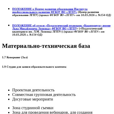
ПОЛОЖЕНИЕ о
Центре развития образования
Института
профессионального развития ФГБОУ ВО «ЛГПУ»
(Центр развития
образования ЛГПУ)
(приказ ФГБОУ ВО «ЛГПУ» от 10.03.2026 г. №154-ОД)
ПОЛОЖЕНИЕ об отделе «Педагогический технопарк «Кванториум» имени
Льва Михайловича Лоповка»
ФГБОУ ВО «ЛГПУ
» («Педагогический
кванториум им. Л.М. Лоповка ЛГПУ»)
(приказ ФГБОУ ВО «ЛГПУ» от
10.03.2026 г. №154-ОД)
Материально-техническая база
1.7 Коворкинг (Зал)
1.9 Студия для записи образовательного контента
Проектная деятельность
Совместная групповая деятельность
Досуговые мероприяти
Зона студииной съемки
Зона для проведения вебинаров, для создания