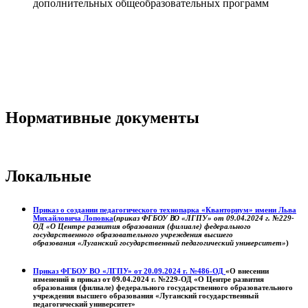
дополнительных общеобразовательных программ
Нормативные документы
Локальные
Приказ о создании педагогического технопарка «Кванториум» имени Льва
Михайловича Лоповка
(
приказ ФГБОУ ВО «ЛГПУ» от 09.04.2024 г. №229-
ОД «О Центре развития образования (филиале) федерального
государственного образовательного учреждения высшего
образования «Луганский государственный педагогический университет»
)
Приказ ФГБОУ ВО «ЛГПУ» от 20.09.2024 г. №486-ОД
«О внесении
изменений в приказ от 09.04.2024 г. №229-ОД «О Центре развития
образования (филиале) федерального государственного образовательного
учреждения высшего образования «Луганский государственный
педагогический университет»