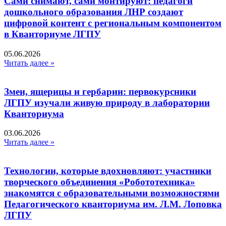
Сами снимают, сами монтируют: педагоги
дошкольного образования ЛНР создают
цифровой контент с региональным компонентом
в Кванториуме ЛГПУ​
05.06.2026
Читать далее »
Змеи, ящерицы и гербарии: первокурсники
ЛГПУ изучали живую природу в лаборатории
Кванториума
03.06.2026
Читать далее »
Технологии, которые вдохновляют: участники
творческого объединения «Робототехника»
знакомятся с образовательными возможностями
Педагогического кванториума им. Л.М. Лоповка
ЛГПУ