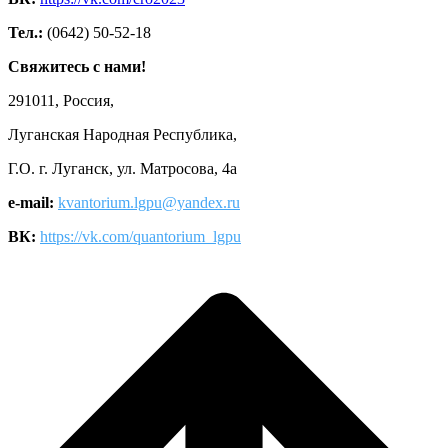
Тел.:
(0642) 50-52-18
Свяжитесь с нами!
291011, Россия,
Луганская Народная Республика,
Г.О. г. Луганск, ул. Матросова, 4а
e-mail:
kvantorium.lgpu@yandex.ru
ВК:
https://vk.com/quantorium_lgpu