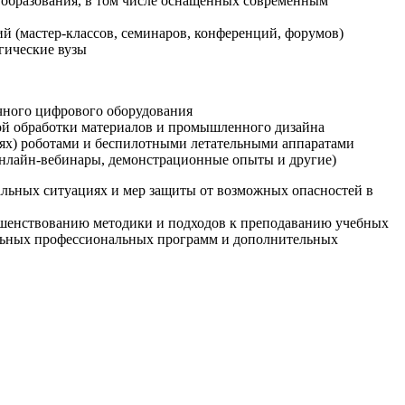
образования, в том числе оснащенных современным
й (мастер-классов, семинаров, конференций, форумов)
гические вузы
очного цифрового оборудования
ой обработки материалов и промышленного дизайна
иях) роботами и беспилотными летательными аппаратами
 онлайн-вебинары, демонстрационные опыты и другие)
альных ситуациях и мер защиты от возможных опасностей в
ршенствованию методики и подходов к преподаванию учебных
ельных профессиональных программ и дополнительных