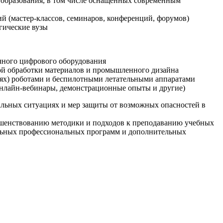
образования, в том числе оснащенных современным
й (мастер-классов, семинаров, конференций, форумов)
гические вузы
очного цифрового оборудования
ой обработки материалов и промышленного дизайна
иях) роботами и беспилотными летательными аппаратами
 онлайн-вебинары, демонстрационные опыты и другие)
альных ситуациях и мер защиты от возможных опасностей в
ршенствованию методики и подходов к преподаванию учебных
ельных профессиональных программ и дополнительных