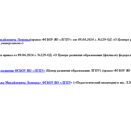
Михайловича Лоповка
(
приказ ФГБОУ ВО «ЛГПУ» от 09.04.2024 г. №229-ОД «О Центре ра
й университет»
)
 в приказ от 09.04.2024 г. №229-ОД «О Центре развития образования (филиале) федер
о развития ФГБОУ ВО «ЛГПУ»
(Центр развития образования ЛГПУ)
(приказ ФГБОУ ВО 
ьва Михайловича Лоповка»
ФГБОУ ВО «ЛГПУ
» («Педагогический кванториум им. Л