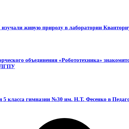
 изучали живую природу в лаборатории Квантор
орческого объединения «Робототехника» знакомят
а ЛГПУ
я 5 класса гимназии №30 им. Н.Т. Фесенко в Педа