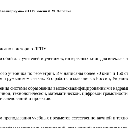
 «Кванториума» ЛГПУ имени Л.М. Лоповка
писано в историю ЛГПУ.
обий для учителей и учеников, интересных книг для внеклассно
ого учебника по геометрии. Им написаны более 70 книг и 150 ст
м и румынском языках. Его работы издавались в России, Украине
ения системы образования высококвалифицированными кадрами 
чной, технологической, математической, цифровой грамотности
х исследований и проектов.
ям преподавания учебных предметов естественнонаучной и техн