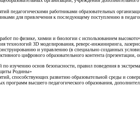
щеобразовательных организаций, учреждений дополнительного 
ятий педагогическими работниками образовательных организаци
никами для привлечения к последующему поступлению в педаго
 работ по физике, химии и биологии с использованием высокот
ния технологий 3D моделирования, реверс-инжиниринга, лазерн
конструированию и управлению (в специально созданных услов
ективного цифрового образовательного контента (презентации,
й по изучению основ безопасности, правил поведения в экстрем
защиты Родины»
иятий, способствующих развитию образовательной среды и сове
ных программ высшего педагогического образования, дополнит