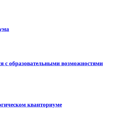
иума
ся с образовательными возможностями
гогическом кванториуме