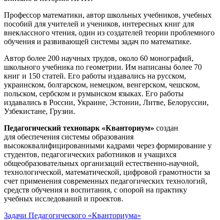
Профессор математики, автор школьных учебников, учебных
пособий для учителей и учеников, интересных книг для
внеклассного чтения, один из создателей теории проблемного
обучения и развивающей системы задач по математике.
Автор более 200 научных трудов, около 60 монографий,
школьного учебника по геометрии. Им написаны более 70
книг и 150 статей. Его работы издавались на русском,
украинском, болгарском, немецком, венгерском, чешском,
польском, сербском и румынском языках. Его работы
издавались в России, Украине, Эстонии, Литве, Белоруссии,
Узбекистане, Грузии.
Педагогический технопарк «Кванториум»
создан
для
обеспечения системы образования
высококвалифицированными кадрами через формирование у
студентов, педагогических работников и учащихся
общеобразовательных организаций естественно-научной,
технологической, математической, цифровой грамотности за
счет применения современных педагогических технологий,
средств обучения и воспитания, с опорой на практику
учебных исследований и проектов.
Задачи Педагогического «Кванториума»