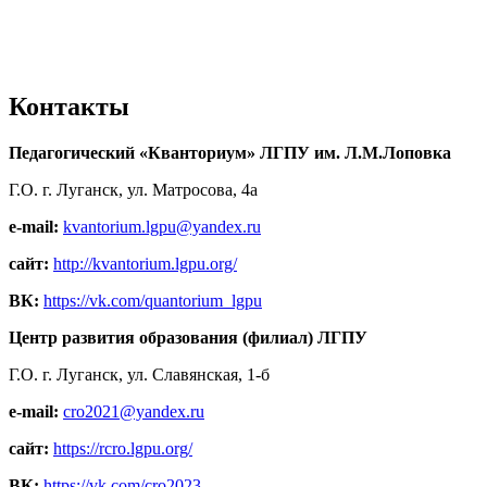
Контакты
Педагогический «Кванториум» ЛГПУ им. Л.М.Лоповка
Г.О. г. Луганск, ул. Матросова, 4а
e-mail:
kvantorium.lgpu@yandex.ru
сайт:
http://kvantorium.lgpu.org/
ВК:
https://vk.com/quantorium_lgpu
Центр развития образования (филиал) ЛГПУ
Г.О. г. Луганск, ул. Славянская, 1-б
e-mail:
cro2021@yandex.ru
сайт:
https://rcro.lgpu.org/
ВК:
https://vk.com/cro2023