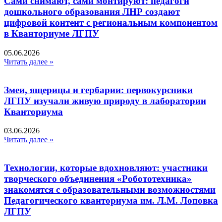
Сами снимают, сами монтируют: педагоги
дошкольного образования ЛНР создают
цифровой контент с региональным компонентом
в Кванториуме ЛГПУ​
05.06.2026
Читать далее »
Змеи, ящерицы и гербарии: первокурсники
ЛГПУ изучали живую природу в лаборатории
Кванториума
03.06.2026
Читать далее »
Технологии, которые вдохновляют: участники
творческого объединения «Робототехника»
знакомятся с образовательными возможностями
Педагогического кванториума им. Л.М. Лоповка
ЛГПУ