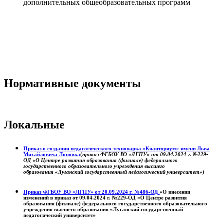
дополнительных общеобразовательных программ
Нормативные документы
Локальные
Приказ о создании педагогического технопарка «Кванториум» имени Льва
Михайловича Лоповка
(
приказ ФГБОУ ВО «ЛГПУ» от 09.04.2024 г. №229-
ОД «О Центре развития образования (филиале) федерального
государственного образовательного учреждения высшего
образования «Луганский государственный педагогический университет»
)
Приказ ФГБОУ ВО «ЛГПУ» от 20.09.2024 г. №486-ОД
«О внесении
изменений в приказ от 09.04.2024 г. №229-ОД «О Центре развития
образования (филиале) федерального государственного образовательного
учреждения высшего образования «Луганский государственный
педагогический университет»