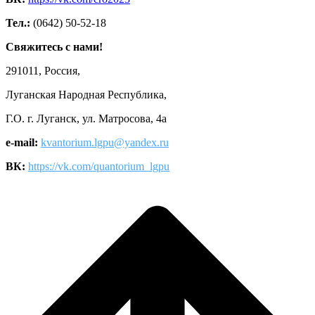
Тел.:
(0642) 50-52-18
Свяжитесь с нами!
291011, Россия,
Луганская Народная Республика,
Г.О. г. Луганск, ул. Матросова, 4а
e-mail:
kvantorium.lgpu@yandex.ru
ВК:
https://vk.com/quantorium_lgpu