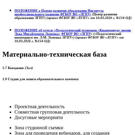
ПОЛОЖЕНИЕ о
Центре развития образования
Института
профессионального развития ФГБОУ ВО «ЛГПУ»
(Центр развития
образования ЛГПУ)
(приказ ФГБОУ ВО «ЛГПУ» от 10.03.2026 г. №154-ОД)
ПОЛОЖЕНИЕ об отделе «Педагогический технопарк «Кванториум» имени
Льва Михайловича Лоповка»
ФГБОУ ВО «ЛГПУ
» («Педагогический
кванториум им. Л.М. Лоповка ЛГПУ»)
(приказ ФГБОУ ВО «ЛГПУ» от
10.03.2026 г. №154-ОД)
Материально-техническая база
1.7 Коворкинг (Зал)
1.9 Студия для записи образовательного контента
Проектная деятельность
Совместная групповая деятельность
Досуговые мероприяти
Зона студииной съемки
Зона для проведения вебинаров, для создания