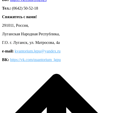
Тел.:
(0642) 50-52-18
Свяжитесь с нами!
291011, Россия,
Луганская Народная Республика,
Г.О. г. Луганск, ул. Матросова, 4а
e-mail:
kvantorium.lgpu@yandex.ru
ВК:
https://vk.com/quantorium_lgpu