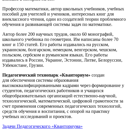
Профессор математики, автор школьных учебников, учебных
пособий для учителей и учеников, интересных книг для
внеклассного чтения, один из создателей теории проблемного
обучения и развивающей системы задач по математике.
Автор более 200 научных трудов, около 60 монографий,
школьного учебника по геометрии. Им написаны более 70
книг и 150 статей. Его работы издавались на русском,
украинском, болгарском, немецком, венгерском, чешском,
польском, сербском и румынском языках. Его работы
издавались в России, Украине, Эстонии, Литве, Белоруссии,
Узбекистане, Грузии.
Педагогический технопарк «Кванториум»
создан
для
обеспечения системы образования
высококвалифицированными кадрами через формирование у
студентов, педагогических работников и учащихся
общеобразовательных организаций естественно-научной,
технологической, математической, цифровой грамотности за
счет применения современных педагогических технологий,
средств обучения и воспитания, с опорой на практику
учебных исследований и проектов.
Задачи Педагогического «Кванториума»