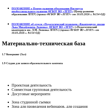
ПОЛОЖЕНИЕ о
Центре развития образования
Института
профессионального развития ФГБОУ ВО «ЛГПУ»
(Центр развития
образования ЛГПУ)
(приказ ФГБОУ ВО «ЛГПУ» от 10.03.2026 г. №154-ОД)
ПОЛОЖЕНИЕ об отделе «Педагогический технопарк «Кванториум» имени
Льва Михайловича Лоповка»
ФГБОУ ВО «ЛГПУ
» («Педагогический
кванториум им. Л.М. Лоповка ЛГПУ»)
(приказ ФГБОУ ВО «ЛГПУ» от
10.03.2026 г. №154-ОД)
Материально-техническая база
1.7 Коворкинг (Зал)
1.9 Студия для записи образовательного контента
Проектная деятельность
Совместная групповая деятельность
Досуговые мероприяти
Зона студииной съемки
Зона для проведения вебинаров, для создания