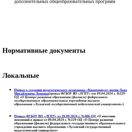
дополнительных общеобразовательных программ
Нормативные документы
Локальные
Приказ о создании педагогического технопарка «Кванториум» имени Льва
Михайловича Лоповка
(
приказ ФГБОУ ВО «ЛГПУ» от 09.04.2024 г. №229-
ОД «О Центре развития образования (филиале) федерального
государственного образовательного учреждения высшего
образования «Луганский государственный педагогический университет»
)
Приказ ФГБОУ ВО «ЛГПУ» от 20.09.2024 г. №486-ОД
«О внесении
изменений в приказ от 09.04.2024 г. №229-ОД «О Центре развития
образования (филиале) федерального государственного образовательного
учреждения высшего образования «Луганский государственный
педагогический университет»