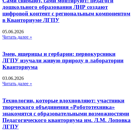
Сами снимают, сами монтируют: педагоги
дошкольного образования ЛНР создают
цифровой контент с региональным компонентом
в Кванториуме ЛГПУ​
05.06.2026
Читать далее »
Змеи, ящерицы и гербарии: первокурсники
ЛГПУ изучали живую природу в лаборатории
Кванториума
03.06.2026
Читать далее »
Технологии, которые вдохновляют: участники
творческого объединения «Робототехника»
знакомятся с образовательными возможностями
Педагогического кванториума им. Л.М. Лоповка
ЛГПУ