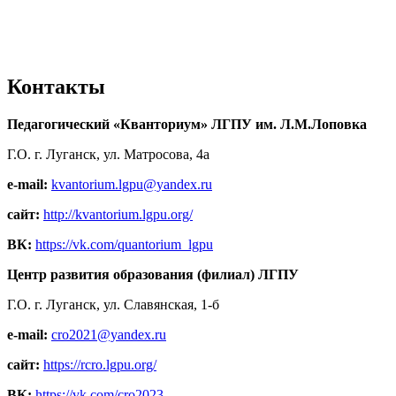
Контакты
Педагогический «Кванториум» ЛГПУ им. Л.М.Лоповка
Г.О. г. Луганск, ул. Матросова, 4а
e-mail:
kvantorium.lgpu@yandex.ru
сайт:
http://kvantorium.lgpu.org/
ВК:
https://vk.com/quantorium_lgpu
Центр развития образования (филиал) ЛГПУ
Г.О. г. Луганск, ул. Славянская, 1-б
e-mail:
cro2021@yandex.ru
сайт:
https://rcro.lgpu.org/
ВК:
https://vk.com/cro2023