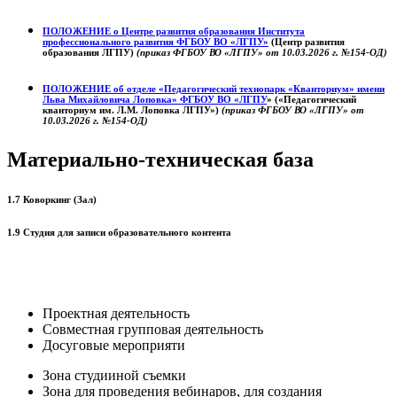
ПОЛОЖЕНИЕ о
Центре развития образования
Института
профессионального развития ФГБОУ ВО «ЛГПУ»
(Центр развития
образования ЛГПУ)
(приказ ФГБОУ ВО «ЛГПУ» от 10.03.2026 г. №154-ОД)
ПОЛОЖЕНИЕ об отделе «Педагогический технопарк «Кванториум» имени
Льва Михайловича Лоповка»
ФГБОУ ВО «ЛГПУ
» («Педагогический
кванториум им. Л.М. Лоповка ЛГПУ»)
(приказ ФГБОУ ВО «ЛГПУ» от
10.03.2026 г. №154-ОД)
Материально-техническая база
1.7 Коворкинг (Зал)
1.9 Студия для записи образовательного контента
Проектная деятельность
Совместная групповая деятельность
Досуговые мероприяти
Зона студииной съемки
Зона для проведения вебинаров, для создания