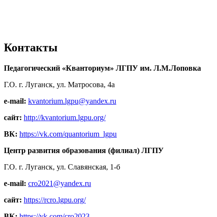
Контакты
Педагогический «Кванториум» ЛГПУ им. Л.М.Лоповка
Г.О. г. Луганск, ул. Матросова, 4а
e-mail:
kvantorium.lgpu@yandex.ru
сайт:
http://kvantorium.lgpu.org/
ВК:
https://vk.com/quantorium_lgpu
Центр развития образования (филиал) ЛГПУ
Г.О. г. Луганск, ул. Славянская, 1-б
e-mail:
cro2021@yandex.ru
сайт:
https://rcro.lgpu.org/
ВК:
https://vk.com/cro2023