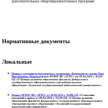
дополнительных общеобразовательных программ
Нормативные документы
Локальные
Приказ о создании педагогического технопарка «Кванториум» имени Льва
Михайловича Лоповка
(
приказ ФГБОУ ВО «ЛГПУ» от 09.04.2024 г. №229-
ОД «О Центре развития образования (филиале) федерального
государственного образовательного учреждения высшего
образования «Луганский государственный педагогический университет»
)
Приказ ФГБОУ ВО «ЛГПУ» от 20.09.2024 г. №486-ОД
«О внесении
изменений в приказ от 09.04.2024 г. №229-ОД «О Центре развития
образования (филиале) федерального государственного образовательного
учреждения высшего образования «Луганский государственный
педагогический университет»