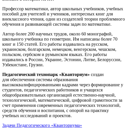
Профессор математики, автор школьных учебников, учебных
пособий для учителей и учеников, интересных книг для
внеклассного чтения, один из создателей теории проблемного
обучения и развивающей системы задач по математике.
Автор более 200 научных трудов, около 60 монографий,
школьного учебника по геометрии. Им написаны более 70
книг и 150 статей. Его работы издавались на русском,
украинском, болгарском, немецком, венгерском, чешском,
польском, сербском и румынском языках. Его работы
издавались в России, Украине, Эстонии, Литве, Белоруссии,
Узбекистане, Грузии.
Педагогический технопарк «Кванториум»
создан
для
обеспечения системы образования
высококвалифицированными кадрами через формирование у
студентов, педагогических работников и учащихся
общеобразовательных организаций естественно-научной,
технологической, математической, цифровой грамотности за
счет применения современных педагогических технологий,
средств обучения и воспитания, с опорой на практику
учебных исследований и проектов.
Задачи Педагогического «Кванториума»