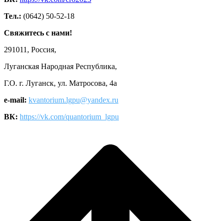
Тел.:
(0642) 50-52-18
Свяжитесь с нами!
291011, Россия,
Луганская Народная Республика,
Г.О. г. Луганск, ул. Матросова, 4а
e-mail:
kvantorium.lgpu@yandex.ru
ВК:
https://vk.com/quantorium_lgpu