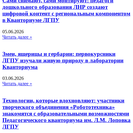
Сами снимают, сами монтируют: педагоги
дошкольного образования ЛНР создают
цифровой контент с региональным компонентом
в Кванториуме ЛГПУ​
05.06.2026
Читать далее »
Змеи, ящерицы и гербарии: первокурсники
ЛГПУ изучали живую природу в лаборатории
Кванториума
03.06.2026
Читать далее »
Технологии, которые вдохновляют: участники
творческого объединения «Робототехника»
знакомятся с образовательными возможностями
Педагогического кванториума им. Л.М. Лоповка
ЛГПУ