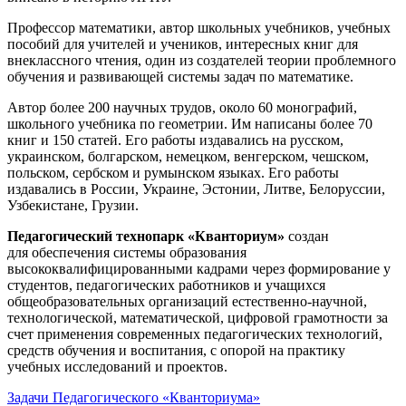
Профессор математики, автор школьных учебников, учебных
пособий для учителей и учеников, интересных книг для
внеклассного чтения, один из создателей теории проблемного
обучения и развивающей системы задач по математике.
Автор более 200 научных трудов, около 60 монографий,
школьного учебника по геометрии. Им написаны более 70
книг и 150 статей. Его работы издавались на русском,
украинском, болгарском, немецком, венгерском, чешском,
польском, сербском и румынском языках. Его работы
издавались в России, Украине, Эстонии, Литве, Белоруссии,
Узбекистане, Грузии.
Педагогический технопарк «Кванториум»
создан
для
обеспечения системы образования
высококвалифицированными кадрами через формирование у
студентов, педагогических работников и учащихся
общеобразовательных организаций естественно-научной,
технологической, математической, цифровой грамотности за
счет применения современных педагогических технологий,
средств обучения и воспитания, с опорой на практику
учебных исследований и проектов.
Задачи Педагогического «Кванториума»