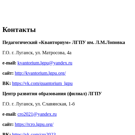
Контакты
Педагогический «Кванториум» ЛГПУ им. Л.М.Лоповка
Г.О. г. Луганск, ул. Матросова, 4а
e-mail:
kvantorium.lgpu@yandex.ru
сайт:
http://kvantorium.lgpu.org/
ВК:
https://vk.com/quantorium_lgpu
Центр развития образования (филиал) ЛГПУ
Г.О. г. Луганск, ул. Славянская, 1-б
e-mail:
cro2021@yandex.ru
сайт:
https://rcro.lgpu.org/
ВК:
https://vk.com/cro2023