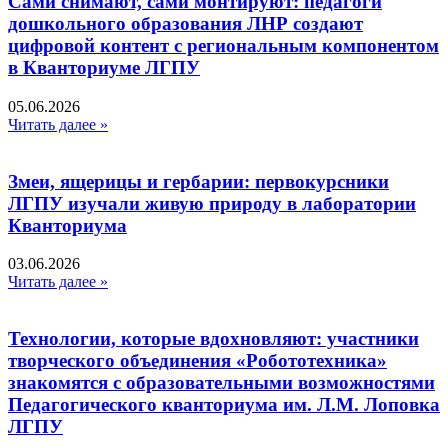
Сами снимают, сами монтируют: педагоги
дошкольного образования ЛНР создают
цифровой контент с региональным компонентом
в Кванториуме ЛГПУ​
05.06.2026
Читать далее »
Змеи, ящерицы и гербарии: первокурсники
ЛГПУ изучали живую природу в лаборатории
Кванториума
03.06.2026
Читать далее »
Технологии, которые вдохновляют: участники
творческого объединения «Робототехника»
знакомятся с образовательными возможностями
Педагогического кванториума им. Л.М. Лоповка
ЛГПУ