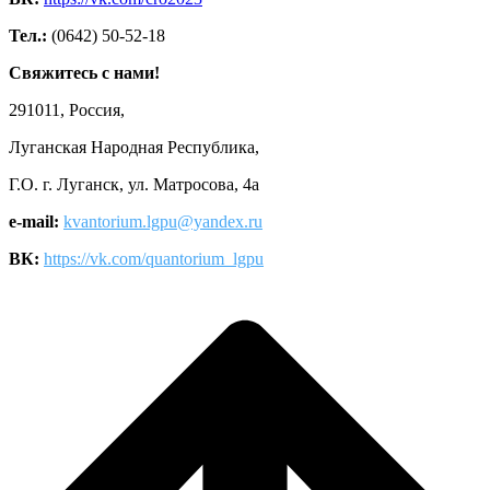
Тел.:
(0642) 50-52-18
Свяжитесь с нами!
291011, Россия,
Луганская Народная Республика,
Г.О. г. Луганск, ул. Матросова, 4а
e-mail:
kvantorium.lgpu@yandex.ru
ВК:
https://vk.com/quantorium_lgpu