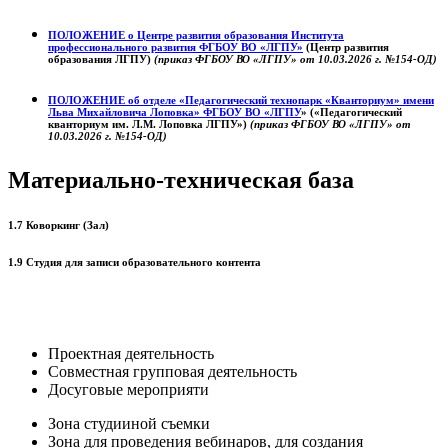
ПОЛОЖЕНИЕ о
Центре развития образования
Института
профессионального развития ФГБОУ ВО «ЛГПУ»
(Центр развития
образования ЛГПУ)
(приказ ФГБОУ ВО «ЛГПУ» от 10.03.2026 г. №154-ОД)
ПОЛОЖЕНИЕ об отделе «Педагогический технопарк «Кванториум» имени
Льва Михайловича Лоповка»
ФГБОУ ВО «ЛГПУ
» («Педагогический
кванториум им. Л.М. Лоповка ЛГПУ»)
(приказ ФГБОУ ВО «ЛГПУ» от
10.03.2026 г. №154-ОД)
Материально-техническая база
1.7 Коворкинг (Зал)
1.9 Студия для записи образовательного контента
Проектная деятельность
Совместная групповая деятельность
Досуговые мероприяти
Зона студииной съемки
Зона для проведения вебинаров, для создания