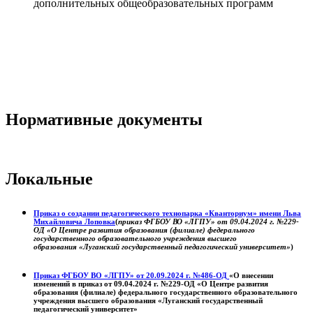
дополнительных общеобразовательных программ
Нормативные документы
Локальные
Приказ о создании педагогического технопарка «Кванториум» имени Льва
Михайловича Лоповка
(
приказ ФГБОУ ВО «ЛГПУ» от 09.04.2024 г. №229-
ОД «О Центре развития образования (филиале) федерального
государственного образовательного учреждения высшего
образования «Луганский государственный педагогический университет»
)
Приказ ФГБОУ ВО «ЛГПУ» от 20.09.2024 г. №486-ОД
«О внесении
изменений в приказ от 09.04.2024 г. №229-ОД «О Центре развития
образования (филиале) федерального государственного образовательного
учреждения высшего образования «Луганский государственный
педагогический университет»