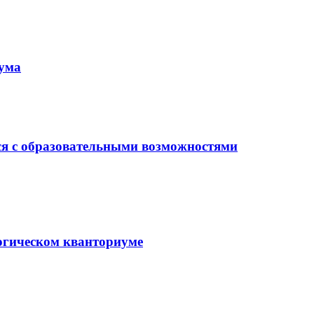
иума
ся с образовательными возможностями
гогическом кванториуме