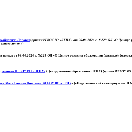
Михайловича Лоповка
(
приказ ФГБОУ ВО «ЛГПУ» от 09.04.2024 г. №229-ОД «О Центре ра
й университет»
)
 в приказ от 09.04.2024 г. №229-ОД «О Центре развития образования (филиале) федер
о развития ФГБОУ ВО «ЛГПУ»
(Центр развития образования ЛГПУ)
(приказ ФГБОУ ВО 
ьва Михайловича Лоповка»
ФГБОУ ВО «ЛГПУ
» («Педагогический кванториум им. Л