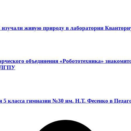
 изучали живую природу в лаборатории Квантор
орческого объединения «Робототехника» знакомят
а ЛГПУ
я 5 класса гимназии №30 им. Н.Т. Фесенко в Педа