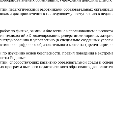
щеобразовательных организаций, учреждений дополнительного 
ятий педагогическими работниками образовательных организаци
никами для привлечения к последующему поступлению в педаго
 работ по физике, химии и биологии с использованием высокот
ния технологий 3D моделирования, реверс-инжиниринга, лазерн
конструированию и управлению (в специально созданных услов
ективного цифрового образовательного контента (презентации,
й по изучению основ безопасности, правил поведения в экстрем
защиты Родины»
иятий, способствующих развитию образовательной среды и сове
ных программ высшего педагогического образования, дополнит