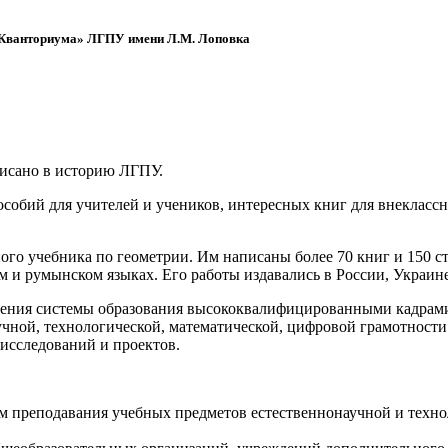
 «Кванториума» ЛГПУ имени Л.М. Лоповка
писано в историю ЛГПУ.
обий для учителей и учеников, интересных книг для внеклассно
ого учебника по геометрии. Им написаны более 70 книг и 150 ст
м и румынском языках. Его работы издавались в России, Украине
ения системы образования высококвалифицированными кадрами 
чной, технологической, математической, цифровой грамотности
х исследований и проектов.
ям преподавания учебных предметов естественнонаучной и техн