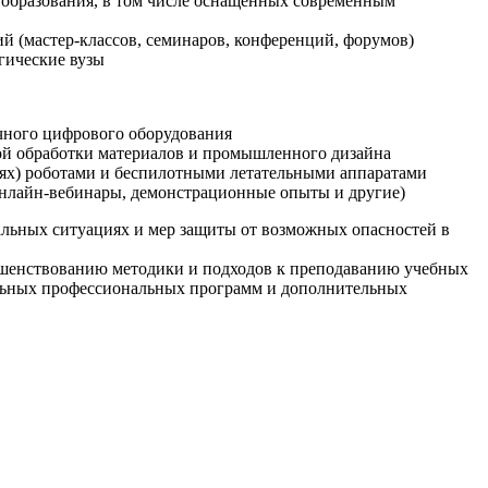
образования, в том числе оснащенных современным
й (мастер-классов, семинаров, конференций, форумов)
гические вузы
очного цифрового оборудования
ой обработки материалов и промышленного дизайна
иях) роботами и беспилотными летательными аппаратами
 онлайн-вебинары, демонстрационные опыты и другие)
альных ситуациях и мер защиты от возможных опасностей в
ршенствованию методики и подходов к преподаванию учебных
ельных профессиональных программ и дополнительных