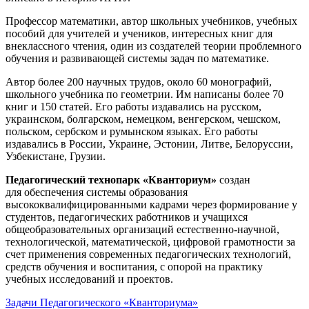
Профессор математики, автор школьных учебников, учебных
пособий для учителей и учеников, интересных книг для
внеклассного чтения, один из создателей теории проблемного
обучения и развивающей системы задач по математике.
Автор более 200 научных трудов, около 60 монографий,
школьного учебника по геометрии. Им написаны более 70
книг и 150 статей. Его работы издавались на русском,
украинском, болгарском, немецком, венгерском, чешском,
польском, сербском и румынском языках. Его работы
издавались в России, Украине, Эстонии, Литве, Белоруссии,
Узбекистане, Грузии.
Педагогический технопарк «Кванториум»
создан
для
обеспечения системы образования
высококвалифицированными кадрами через формирование у
студентов, педагогических работников и учащихся
общеобразовательных организаций естественно-научной,
технологической, математической, цифровой грамотности за
счет применения современных педагогических технологий,
средств обучения и воспитания, с опорой на практику
учебных исследований и проектов.
Задачи Педагогического «Кванториума»