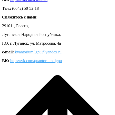
Тел.:
(0642) 50-52-18
Свяжитесь с нами!
291011, Россия,
Луганская Народная Республика,
Г.О. г. Луганск, ул. Матросова, 4а
e-mail:
kvantorium.lgpu@yandex.ru
ВК:
https://vk.com/quantorium_lgpu