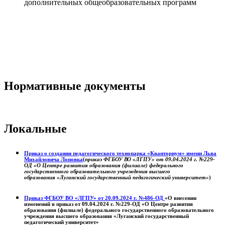
дополнительных общеобразовательных программ
Нормативные документы
Локальные
Приказ о создании педагогического технопарка «Кванториум» имени Льва
Михайловича Лоповка
(
приказ ФГБОУ ВО «ЛГПУ» от 09.04.2024 г. №229-
ОД «О Центре развития образования (филиале) федерального
государственного образовательного учреждения высшего
образования «Луганский государственный педагогический университет»
)
Приказ ФГБОУ ВО «ЛГПУ» от 20.09.2024 г. №486-ОД
«О внесении
изменений в приказ от 09.04.2024 г. №229-ОД «О Центре развития
образования (филиале) федерального государственного образовательного
учреждения высшего образования «Луганский государственный
педагогический университет»