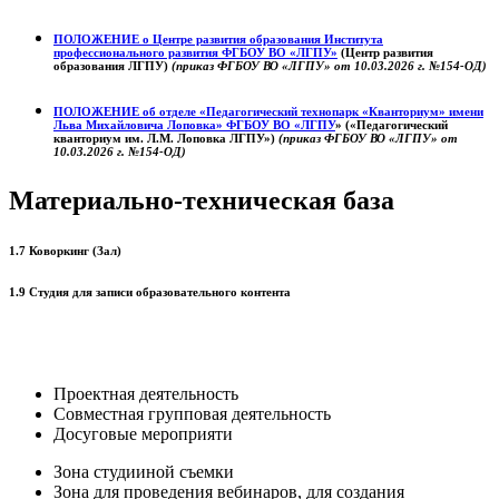
ПОЛОЖЕНИЕ о
Центре развития образования
Института
профессионального развития ФГБОУ ВО «ЛГПУ»
(Центр развития
образования ЛГПУ)
(приказ ФГБОУ ВО «ЛГПУ» от 10.03.2026 г. №154-ОД)
ПОЛОЖЕНИЕ об отделе «Педагогический технопарк «Кванториум» имени
Льва Михайловича Лоповка»
ФГБОУ ВО «ЛГПУ
» («Педагогический
кванториум им. Л.М. Лоповка ЛГПУ»)
(приказ ФГБОУ ВО «ЛГПУ» от
10.03.2026 г. №154-ОД)
Материально-техническая база
1.7 Коворкинг (Зал)
1.9 Студия для записи образовательного контента
Проектная деятельность
Совместная групповая деятельность
Досуговые мероприяти
Зона студииной съемки
Зона для проведения вебинаров, для создания