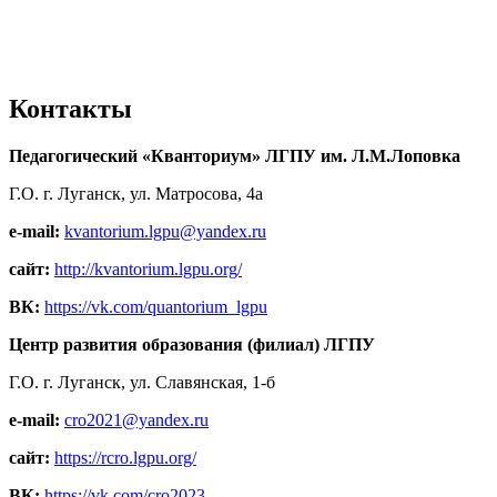
Контакты
Педагогический «Кванториум» ЛГПУ им. Л.М.Лоповка
Г.О. г. Луганск, ул. Матросова, 4а
e-mail:
kvantorium.lgpu@yandex.ru
сайт:
http://kvantorium.lgpu.org/
ВК:
https://vk.com/quantorium_lgpu
Центр развития образования (филиал) ЛГПУ
Г.О. г. Луганск, ул. Славянская, 1-б
e-mail:
cro2021@yandex.ru
сайт:
https://rcro.lgpu.org/
ВК:
https://vk.com/cro2023