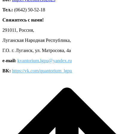
Тел.:
(0642) 50-52-18
Свяжитесь с нами!
291011, Россия,
Луганская Народная Республика,
Г.О. г. Луганск, ул. Матросова, 4а
e-mail:
kvantorium.lgpu@yandex.ru
ВК:
https://vk.com/quantorium_lgpu