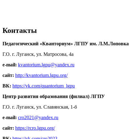
Контакты
Педагогический «Кванториум» ЛГПУ им. Л.М.Лоповка
Г.О. г. Луганск, ул. Матросова, 4а
e-mail:
kvantorium.lgpu@yandex.ru
сайт:
http://kvantorium.lgpu.org/
ВК:
https://vk.com/quantorium_lgpu
Центр развития образования (филиал) ЛГПУ
Г.О. г. Луганск, ул. Славянская, 1-б
e-mail:
cro2021@yandex.ru
сайт:
https://rcro.lgpu.org/
ВК:
https://vk.com/cro2023