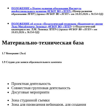
ПОЛОЖЕНИЕ о
Центре развития образования
Института
профессионального развития ФГБОУ ВО «ЛГПУ»
(Центр развития
образования ЛГПУ)
(приказ ФГБОУ ВО «ЛГПУ» от 10.03.2026 г. №154-ОД)
ПОЛОЖЕНИЕ об отделе «Педагогический технопарк «Кванториум» имени
Льва Михайловича Лоповка»
ФГБОУ ВО «ЛГПУ
» («Педагогический
кванториум им. Л.М. Лоповка ЛГПУ»)
(приказ ФГБОУ ВО «ЛГПУ» от
10.03.2026 г. №154-ОД)
Материально-техническая база
1.7 Коворкинг (Зал)
1.9 Студия для записи образовательного контента
Проектная деятельность
Совместная групповая деятельность
Досуговые мероприяти
Зона студииной съемки
Зона для проведения вебинаров, для создания