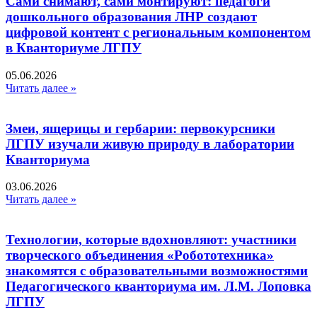
Сами снимают, сами монтируют: педагоги
дошкольного образования ЛНР создают
цифровой контент с региональным компонентом
в Кванториуме ЛГПУ​
05.06.2026
Читать далее »
Змеи, ящерицы и гербарии: первокурсники
ЛГПУ изучали живую природу в лаборатории
Кванториума
03.06.2026
Читать далее »
Технологии, которые вдохновляют: участники
творческого объединения «Робототехника»
знакомятся с образовательными возможностями
Педагогического кванториума им. Л.М. Лоповка
ЛГПУ