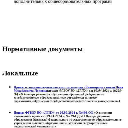
дополнительных общеобразовательных программ
Нормативные документы
Локальные
Приказ о создании педагогического технопарка «Кванториум» имени Льва
Михайловича Лоповка
(
приказ ФГБОУ ВО «ЛГПУ» от 09.04.2024 г. №229-
ОД «О Центре развития образования (филиале) федерального
государственного образовательного учреждения высшего
образования «Луганский государственный педагогический университет»
)
Приказ ФГБОУ ВО «ЛГПУ» от 20.09.2024 г. №486-ОД
«О внесении
изменений в приказ от 09.04.2024 г. №229-ОД «О Центре развития
образования (филиале) федерального государственного образовательного
учреждения высшего образования «Луганский государственный
педагогический университет»