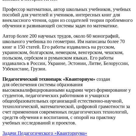
Профессор математики, автор школьных учебников, учебных
пособий для учителей и учеников, интересных книг для
внеклассного чтения, один из создателей теории проблемного
обучения и развивающей системы задач по математике.
Автор более 200 научных трудов, около 60 монографий,
школьного учебника по геометрии. Им написаны более 70
книг и 150 статей. Его работы издавались на русском,
украинском, болгарском, немецком, венгерском, чешском,
польском, сербском и румынском языках. Его работы
издавались в России, Украине, Эстонии, Литве, Белоруссии,
Узбекистане, Грузии.
Педагогический технопарк «Кванториум»
создан
для
обеспечения системы образования
высококвалифицированными кадрами через формирование у
студентов, педагогических работников и учащихся
общеобразовательных организаций естественно-научной,
технологической, математической, цифровой грамотности за
счет применения современных педагогических технологий,
средств обучения и воспитания, с опорой на практику
учебных исследований и проектов.
Задачи Педагогического «Кванториума»