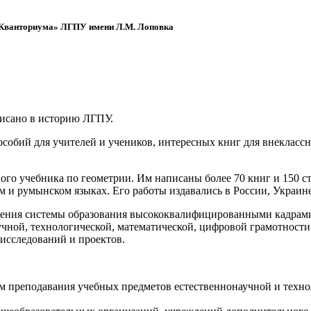
 «Кванториума» ЛГПУ имени Л.М. Лоповка
писано в историю ЛГПУ.
обий для учителей и учеников, интересных книг для внеклассно
ого учебника по геометрии. Им написаны более 70 книг и 150 ст
м и румынском языках. Его работы издавались в России, Украине
ения системы образования высококвалифицированными кадрами 
чной, технологической, математической, цифровой грамотности
х исследований и проектов.
ям преподавания учебных предметов естественнонаучной и техн