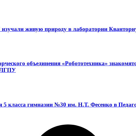
 изучали живую природу в лаборатории Квантор
орческого объединения «Робототехника» знакомят
а ЛГПУ
я 5 класса гимназии №30 им. Н.Т. Фесенко в Педа