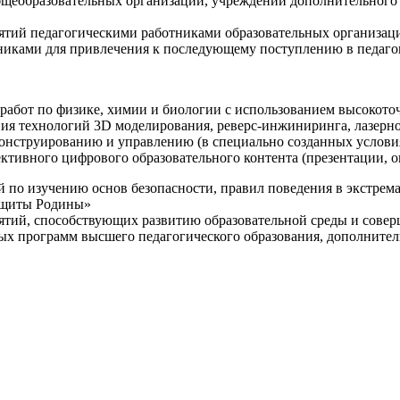
щеобразовательных организаций, учреждений дополнительного 
ятий педагогическими работниками образовательных организаци
никами для привлечения к последующему поступлению в педаго
 работ по физике, химии и биологии с использованием высокот
ния технологий 3D моделирования, реверс-инжиниринга, лазерн
конструированию и управлению (в специально созданных услов
ективного цифрового образовательного контента (презентации,
й по изучению основ безопасности, правил поведения в экстрем
защиты Родины»
иятий, способствующих развитию образовательной среды и сове
ных программ высшего педагогического образования, дополнит