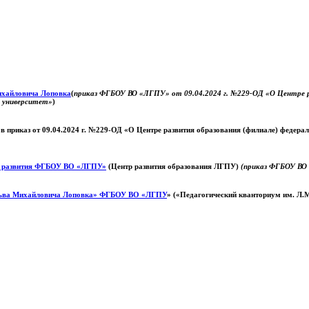
Михайловича Лоповка
(
приказ ФГБОУ ВО «ЛГПУ» от 09.04.2024 г. №229-ОД «О Центре ра
й университет»
)
 в приказ от 09.04.2024 г. №229-ОД «О Центре развития образования (филиале) федер
о развития ФГБОУ ВО «ЛГПУ»
(Центр развития образования ЛГПУ)
(приказ ФГБОУ ВО 
ьва Михайловича Лоповка»
ФГБОУ ВО «ЛГПУ
» («Педагогический кванториум им. Л