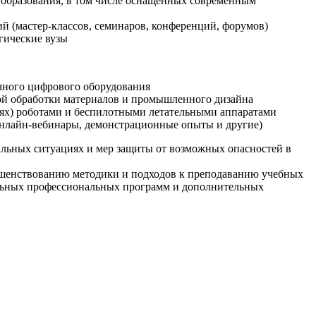
образования, в том числе оснащенных современным
й (мастер-классов, семинаров, конференций, форумов)
гические вузы
очного цифрового оборудования
ой обработки материалов и промышленного дизайна
иях) роботами и беспилотными летательными аппаратами
 онлайн-вебинары, демонстрационные опыты и другие)
альных ситуациях и мер защиты от возможных опасностей в
ршенствованию методики и подходов к преподаванию учебных
ельных профессиональных программ и дополнительных