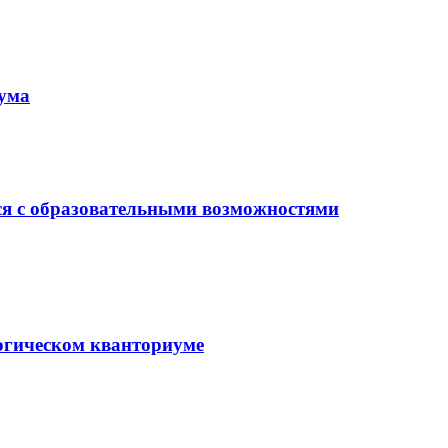
иума
ся с образовательными возможностями
гогическом кванториуме