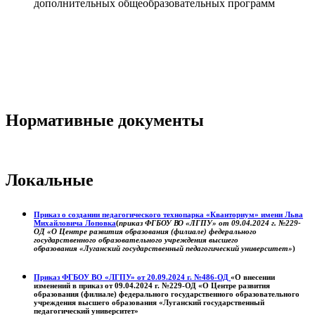
дополнительных общеобразовательных программ
Нормативные документы
Локальные
Приказ о создании педагогического технопарка «Кванториум» имени Льва
Михайловича Лоповка
(
приказ ФГБОУ ВО «ЛГПУ» от 09.04.2024 г. №229-
ОД «О Центре развития образования (филиале) федерального
государственного образовательного учреждения высшего
образования «Луганский государственный педагогический университет»
)
Приказ ФГБОУ ВО «ЛГПУ» от 20.09.2024 г. №486-ОД
«О внесении
изменений в приказ от 09.04.2024 г. №229-ОД «О Центре развития
образования (филиале) федерального государственного образовательного
учреждения высшего образования «Луганский государственный
педагогический университет»