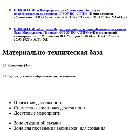
ПОЛОЖЕНИЕ о
Центре развития образования
Института
профессионального развития ФГБОУ ВО «ЛГПУ»
(Центр развития
образования ЛГПУ)
(приказ ФГБОУ ВО «ЛГПУ» от 10.03.2026 г. №154-ОД)
ПОЛОЖЕНИЕ об отделе «Педагогический технопарк «Кванториум» имени
Льва Михайловича Лоповка»
ФГБОУ ВО «ЛГПУ
» («Педагогический
кванториум им. Л.М. Лоповка ЛГПУ»)
(приказ ФГБОУ ВО «ЛГПУ» от
10.03.2026 г. №154-ОД)
Материально-техническая база
1.7 Коворкинг (Зал)
1.9 Студия для записи образовательного контента
Проектная деятельность
Совместная групповая деятельность
Досуговые мероприяти
Зона студииной съемки
Зона для проведения вебинаров, для создания