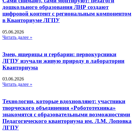
Сами снимают, сами монтируют: педагоги
дошкольного образования ЛНР создают
цифровой контент с региональным компонентом
в Кванториуме ЛГПУ​
05.06.2026
Читать далее »
Змеи, ящерицы и гербарии: первокурсники
ЛГПУ изучали живую природу в лаборатории
Кванториума
03.06.2026
Читать далее »
Технологии, которые вдохновляют: участники
творческого объединения «Робототехника»
знакомятся с образовательными возможностями
Педагогического кванториума им. Л.М. Лоповка
ЛГПУ