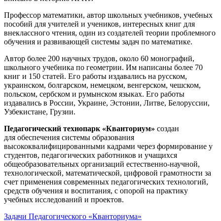
Профессор математики, автор школьных учебников, учебных
пособий для учителей и учеников, интересных книг для
внеклассного чтения, один из создателей теории проблемного
обучения и развивающей системы задач по математике.
Автор более 200 научных трудов, около 60 монографий,
школьного учебника по геометрии. Им написаны более 70
книг и 150 статей. Его работы издавались на русском,
украинском, болгарском, немецком, венгерском, чешском,
польском, сербском и румынском языках. Его работы
издавались в России, Украине, Эстонии, Литве, Белоруссии,
Узбекистане, Грузии.
Педагогический технопарк «Кванториум»
создан
для
обеспечения системы образования
высококвалифицированными кадрами через формирование у
студентов, педагогических работников и учащихся
общеобразовательных организаций естественно-научной,
технологической, математической, цифровой грамотности за
счет применения современных педагогических технологий,
средств обучения и воспитания, с опорой на практику
учебных исследований и проектов.
Задачи Педагогического «Кванториума»