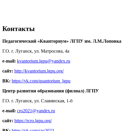
Контакты
Педагогический «Кванториум» ЛГПУ им. Л.М.Лоповка
Г.О. г. Луганск, ул. Матросова, 4а
e-mail:
kvantorium.lgpu@yandex.ru
сайт:
http://kvantorium.lgpu.org/
ВК:
https://vk.com/quantorium_lgpu
Центр развития образования (филиал) ЛГПУ
Г.О. г. Луганск, ул. Славянская, 1-б
e-mail:
cro2021@yandex.ru
сайт:
https://rcro.lgpu.org/
ВК:
https://vk.com/cro2023