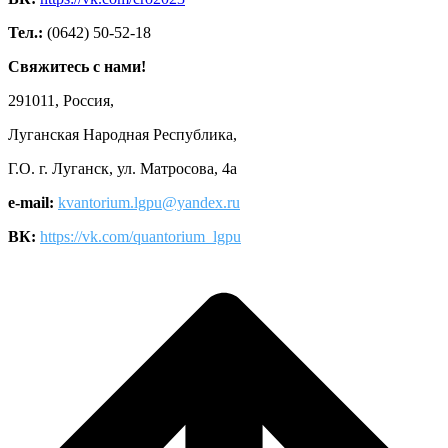
Тел.:
(0642) 50-52-18
Свяжитесь с нами!
291011, Россия,
Луганская Народная Республика,
Г.О. г. Луганск, ул. Матросова, 4а
e-mail:
kvantorium.lgpu@yandex.ru
ВК:
https://vk.com/quantorium_lgpu