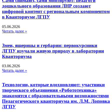
Сами снимают, сами монтируют: педагоги
дошкольного образования ЛНР создают
цифровой контент с региональным компонентом
в Кванториуме ЛГПУ​
05.06.2026
Читать далее »
Змеи, ящерицы и гербарии: первокурсники
ЛГПУ изучали живую природу в лаборатории
Кванториума
03.06.2026
Читать далее »
Технологии, которые вдохновляют: участники
творческого объединения «Робототехника»
знакомятся с образовательными возможностями
Педагогического кванториума им. Л.М. Лоповка
ЛГПУ