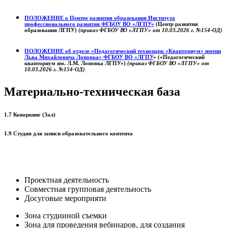
ПОЛОЖЕНИЕ о
Центре развития образования
Института
профессионального развития ФГБОУ ВО «ЛГПУ»
(Центр развития
образования ЛГПУ)
(приказ ФГБОУ ВО «ЛГПУ» от 10.03.2026 г. №154-ОД)
ПОЛОЖЕНИЕ об отделе «Педагогический технопарк «Кванториум» имени
Льва Михайловича Лоповка»
ФГБОУ ВО «ЛГПУ
» («Педагогический
кванториум им. Л.М. Лоповка ЛГПУ»)
(приказ ФГБОУ ВО «ЛГПУ» от
10.03.2026 г. №154-ОД)
Материально-техническая база
1.7 Коворкинг (Зал)
1.9 Студия для записи образовательного контента
Проектная деятельность
Совместная групповая деятельность
Досуговые мероприяти
Зона студииной съемки
Зона для проведения вебинаров, для создания