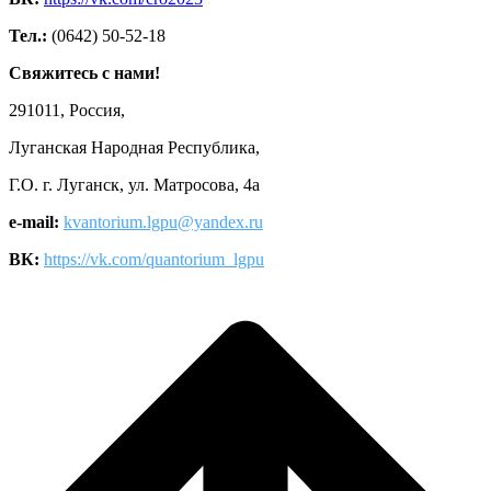
Тел.:
(0642) 50-52-18
Свяжитесь с нами!
291011, Россия,
Луганская Народная Республика,
Г.О. г. Луганск, ул. Матросова, 4а
e-mail:
kvantorium.lgpu@yandex.ru
ВК:
https://vk.com/quantorium_lgpu