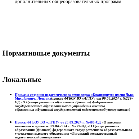
дополнительных общеобразовательных программ
Нормативные документы
Локальные
Приказ о создании педагогического технопарка «Кванториум» имени Льва
Михайловича Лоповка
(
приказ ФГБОУ ВО «ЛГПУ» от 09.04.2024 г. №229-
ОД «О Центре развития образования (филиале) федерального
государственного образовательного учреждения высшего
образования «Луганский государственный педагогический университет»
)
Приказ ФГБОУ ВО «ЛГПУ» от 20.09.2024 г. №486-ОД
«О внесении
изменений в приказ от 09.04.2024 г. №229-ОД «О Центре развития
образования (филиале) федерального государственного образовательного
учреждения высшего образования «Луганский государственный
педагогический университет»