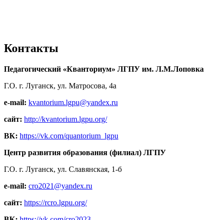
Контакты
Педагогический «Кванториум» ЛГПУ им. Л.М.Лоповка
Г.О. г. Луганск, ул. Матросова, 4а
e-mail:
kvantorium.lgpu@yandex.ru
сайт:
http://kvantorium.lgpu.org/
ВК:
https://vk.com/quantorium_lgpu
Центр развития образования (филиал) ЛГПУ
Г.О. г. Луганск, ул. Славянская, 1-б
e-mail:
cro2021@yandex.ru
сайт:
https://rcro.lgpu.org/
ВК:
https://vk.com/cro2023