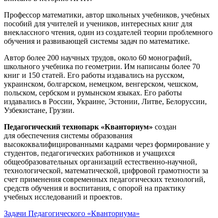
Профессор математики, автор школьных учебников, учебных
пособий для учителей и учеников, интересных книг для
внеклассного чтения, один из создателей теории проблемного
обучения и развивающей системы задач по математике.
Автор более 200 научных трудов, около 60 монографий,
школьного учебника по геометрии. Им написаны более 70
книг и 150 статей. Его работы издавались на русском,
украинском, болгарском, немецком, венгерском, чешском,
польском, сербском и румынском языках. Его работы
издавались в России, Украине, Эстонии, Литве, Белоруссии,
Узбекистане, Грузии.
Педагогический технопарк «Кванториум»
создан
для
обеспечения системы образования
высококвалифицированными кадрами через формирование у
студентов, педагогических работников и учащихся
общеобразовательных организаций естественно-научной,
технологической, математической, цифровой грамотности за
счет применения современных педагогических технологий,
средств обучения и воспитания, с опорой на практику
учебных исследований и проектов.
Задачи Педагогического «Кванториума»