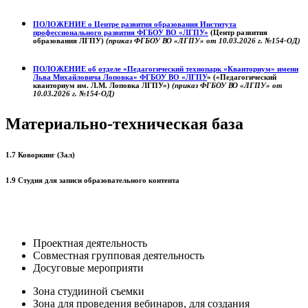
ПОЛОЖЕНИЕ о
Центре развития образования
Института
профессионального развития ФГБОУ ВО «ЛГПУ»
(Центр развития
образования ЛГПУ)
(приказ ФГБОУ ВО «ЛГПУ» от 10.03.2026 г. №154-ОД)
ПОЛОЖЕНИЕ об отделе «Педагогический технопарк «Кванториум» имени
Льва Михайловича Лоповка»
ФГБОУ ВО «ЛГПУ
» («Педагогический
кванториум им. Л.М. Лоповка ЛГПУ»)
(приказ ФГБОУ ВО «ЛГПУ» от
10.03.2026 г. №154-ОД)
Материально-техническая база
1.7 Коворкинг (Зал)
1.9 Студия для записи образовательного контента
Проектная деятельность
Совместная групповая деятельность
Досуговые мероприяти
Зона студииной съемки
Зона для проведения вебинаров, для создания