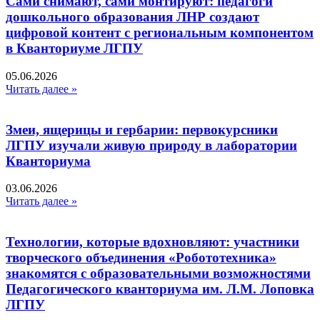
Сами снимают, сами монтируют: педагоги
дошкольного образования ЛНР создают
цифровой контент с региональным компонентом
в Кванториуме ЛГПУ​
05.06.2026
Читать далее »
Змеи, ящерицы и гербарии: первокурсники
ЛГПУ изучали живую природу в лаборатории
Кванториума
03.06.2026
Читать далее »
Технологии, которые вдохновляют: участники
творческого объединения «Робототехника»
знакомятся с образовательными возможностями
Педагогического кванториума им. Л.М. Лоповка
ЛГПУ