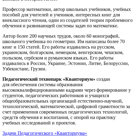
Профессор математики, автор школьных учебников, учебных
пособий для учителей и учеников, интересных книг для
внеклассного чтения, один из создателей теории проблемного
обучения и развивающей системы задач по математике.
Автор более 200 научных трудов, около 60 монографий,
школьного учебника по геометрии. Им написаны более 70
книг и 150 статей. Его работы издавались на русском,
украинском, болгарском, немецком, венгерском, чешском,
польском, сербском и румынском языках. Его работы
издавались в России, Украине, Эстонии, Литве, Белоруссии,
Узбекистане, Грузии.
Педагогический технопарк «Кванториум»
создан
для
обеспечения системы образования
высококвалифицированными кадрами через формирование у
студентов, педагогических работников и учащихся
общеобразовательных организаций естественно-научной,
технологической, математической, цифровой грамотности за
счет применения современных педагогических технологий,
средств обучения и воспитания, с опорой на практику
учебных исследований и проектов.
Задачи Педагогического «Кванториума»