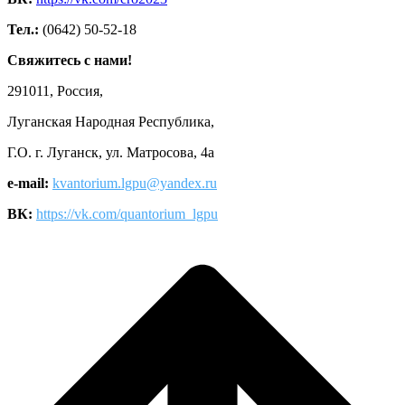
Тел.:
(0642) 50-52-18
Свяжитесь с нами!
291011, Россия,
Луганская Народная Республика,
Г.О. г. Луганск, ул. Матросова, 4а
e-mail:
kvantorium.lgpu@yandex.ru
ВК:
https://vk.com/quantorium_lgpu