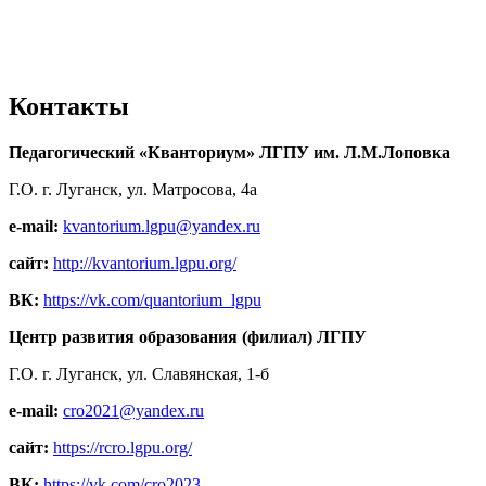
Контакты
Педагогический «Кванториум» ЛГПУ им. Л.М.Лоповка
Г.О. г. Луганск, ул. Матросова, 4а
e-mail:
kvantorium.lgpu@yandex.ru
сайт:
http://kvantorium.lgpu.org/
ВК:
https://vk.com/quantorium_lgpu
Центр развития образования (филиал) ЛГПУ
Г.О. г. Луганск, ул. Славянская, 1-б
e-mail:
cro2021@yandex.ru
сайт:
https://rcro.lgpu.org/
ВК:
https://vk.com/cro2023