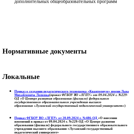
дополнительных общеобразовательных программ
Нормативные документы
Локальные
Приказ о создании педагогического технопарка «Кванториум» имени Льва
Михайловича Лоповка
(
приказ ФГБОУ ВО «ЛГПУ» от 09.04.2024 г. №229-
ОД «О Центре развития образования (филиале) федерального
государственного образовательного учреждения высшего
образования «Луганский государственный педагогический университет»
)
Приказ ФГБОУ ВО «ЛГПУ» от 20.09.2024 г. №486-ОД
«О внесении
изменений в приказ от 09.04.2024 г. №229-ОД «О Центре развития
образования (филиале) федерального государственного образовательного
учреждения высшего образования «Луганский государственный
педагогический университет»