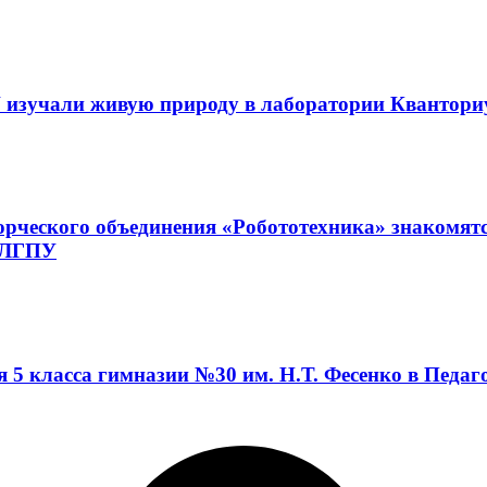
 изучали живую природу в лаборатории Квантор
орческого объединения «Робототехника» знакомят
а ЛГПУ
я 5 класса гимназии №30 им. Н.Т. Фесенко в Педа