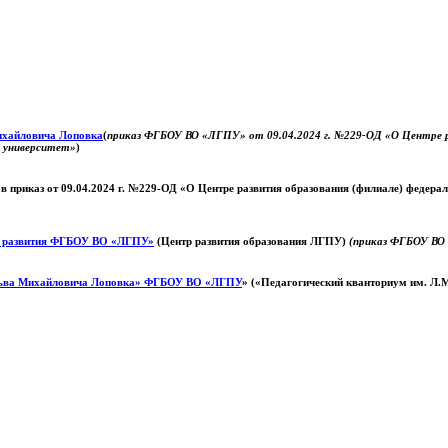
Михайловича Лоповка
(
приказ ФГБОУ ВО «ЛГПУ» от 09.04.2024 г. №229-ОД «О Центре ра
й университет»
)
 в приказ от 09.04.2024 г. №229-ОД «О Центре развития образования (филиале) федер
о развития ФГБОУ ВО «ЛГПУ»
(Центр развития образования ЛГПУ)
(приказ ФГБОУ ВО 
ьва Михайловича Лоповка»
ФГБОУ ВО «ЛГПУ
» («Педагогический кванториум им. Л