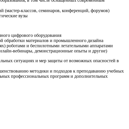
образования, в том числе оснащенных современным
й (мастер-классов, семинаров, конференций, форумов)
гические вузы
очного цифрового оборудования
ой обработки материалов и промышленного дизайна
иях) роботами и беспилотными летательными аппаратами
 онлайн-вебинары, демонстрационные опыты и другие)
альных ситуациях и мер защиты от возможных опасностей в
ршенствованию методики и подходов к преподаванию учебных
ельных профессиональных программ и дополнительных