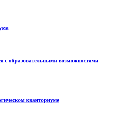
иума
ся с образовательными возможностями
гогическом кванториуме