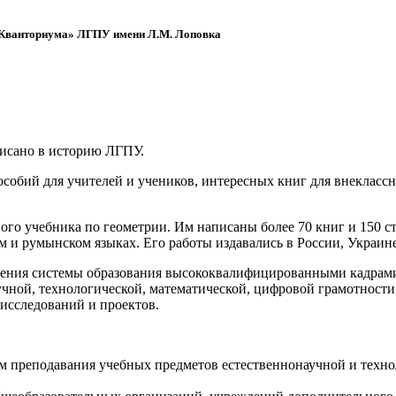
 «Кванториума» ЛГПУ имени Л.М. Лоповка
писано в историю ЛГПУ.
обий для учителей и учеников, интересных книг для внеклассно
ого учебника по геометрии. Им написаны более 70 книг и 150 ст
м и румынском языках. Его работы издавались в России, Украине
ения системы образования высококвалифицированными кадрами 
чной, технологической, математической, цифровой грамотности
х исследований и проектов.
ям преподавания учебных предметов естественнонаучной и техн