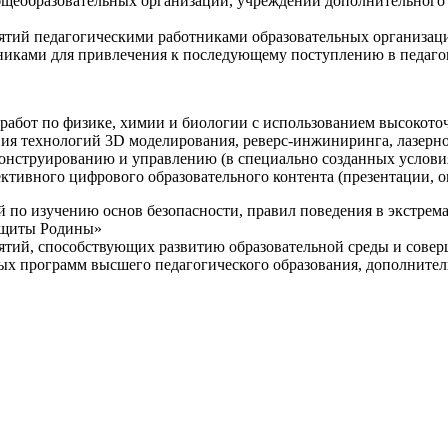
щеобразовательных организаций, учреждений дополнительного 
ятий педагогическими работниками образовательных организаци
никами для привлечения к последующему поступлению в педаго
 работ по физике, химии и биологии с использованием высокот
ния технологий 3D моделирования, реверс-инжиниринга, лазерн
конструированию и управлению (в специально созданных услов
ективного цифрового образовательного контента (презентации,
й по изучению основ безопасности, правил поведения в экстрем
защиты Родины»
иятий, способствующих развитию образовательной среды и сове
ных программ высшего педагогического образования, дополнит