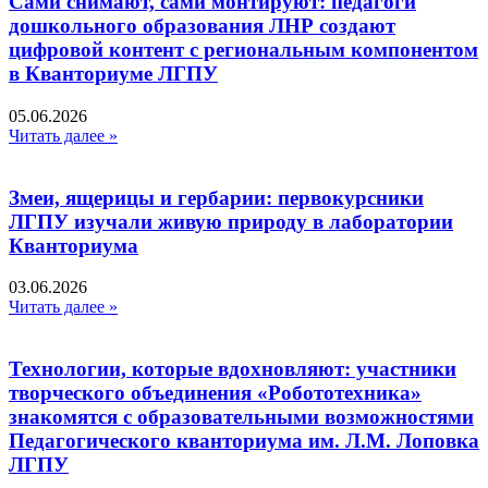
Сами снимают, сами монтируют: педагоги
дошкольного образования ЛНР создают
цифровой контент с региональным компонентом
в Кванториуме ЛГПУ​
05.06.2026
Читать далее »
Змеи, ящерицы и гербарии: первокурсники
ЛГПУ изучали живую природу в лаборатории
Кванториума
03.06.2026
Читать далее »
Технологии, которые вдохновляют: участники
творческого объединения «Робототехника»
знакомятся с образовательными возможностями
Педагогического кванториума им. Л.М. Лоповка
ЛГПУ