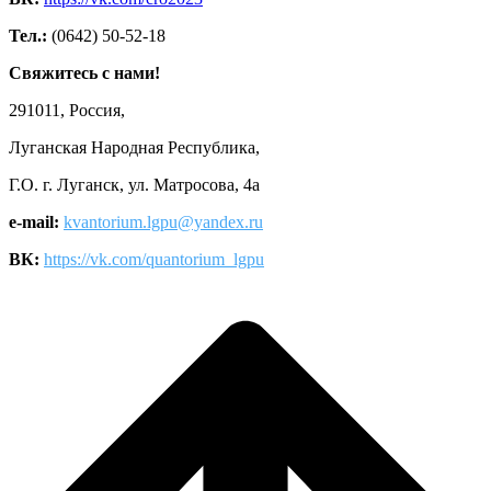
Тел.:
(0642) 50-52-18
Свяжитесь с нами!
291011, Россия,
Луганская Народная Республика,
Г.О. г. Луганск, ул. Матросова, 4а
e-mail:
kvantorium.lgpu@yandex.ru
ВК:
https://vk.com/quantorium_lgpu