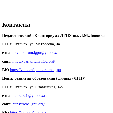
Контакты
Педагогический «Кванториум» ЛГПУ им. Л.М.Лоповка
Г.О. г. Луганск, ул. Матросова, 4а
e-mail:
kvantorium.lgpu@yandex.ru
сайт:
http://kvantorium.lgpu.org/
ВК:
https://vk.com/quantorium_lgpu
Центр развития образования (филиал) ЛГПУ
Г.О. г. Луганск, ул. Славянская, 1-б
e-mail:
cro2021@yandex.ru
сайт:
https://rcro.lgpu.org/
ВК:
https://vk.com/cro2023