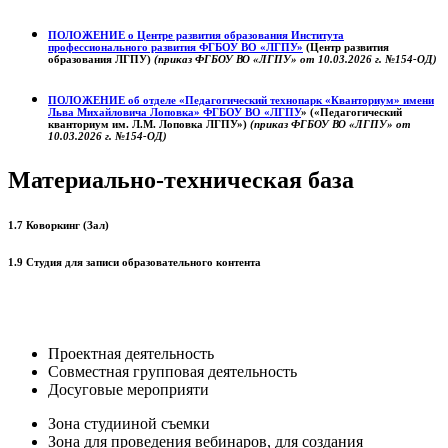
ПОЛОЖЕНИЕ о
Центре развития образования
Института
профессионального развития ФГБОУ ВО «ЛГПУ»
(Центр развития
образования ЛГПУ)
(приказ ФГБОУ ВО «ЛГПУ» от 10.03.2026 г. №154-ОД)
ПОЛОЖЕНИЕ об отделе «Педагогический технопарк «Кванториум» имени
Льва Михайловича Лоповка»
ФГБОУ ВО «ЛГПУ
» («Педагогический
кванториум им. Л.М. Лоповка ЛГПУ»)
(приказ ФГБОУ ВО «ЛГПУ» от
10.03.2026 г. №154-ОД)
Материально-техническая база
1.7 Коворкинг (Зал)
1.9 Студия для записи образовательного контента
Проектная деятельность
Совместная групповая деятельность
Досуговые мероприяти
Зона студииной съемки
Зона для проведения вебинаров, для создания