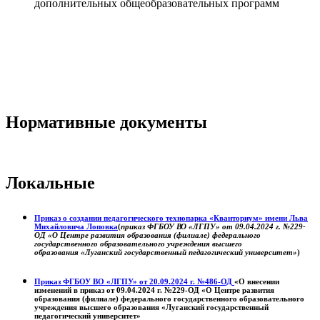
дополнительных общеобразовательных программ
Нормативные документы
Локальные
Приказ о создании педагогического технопарка «Кванториум» имени Льва
Михайловича Лоповка
(
приказ ФГБОУ ВО «ЛГПУ» от 09.04.2024 г. №229-
ОД «О Центре развития образования (филиале) федерального
государственного образовательного учреждения высшего
образования «Луганский государственный педагогический университет»
)
Приказ ФГБОУ ВО «ЛГПУ» от 20.09.2024 г. №486-ОД
«О внесении
изменений в приказ от 09.04.2024 г. №229-ОД «О Центре развития
образования (филиале) федерального государственного образовательного
учреждения высшего образования «Луганский государственный
педагогический университет»