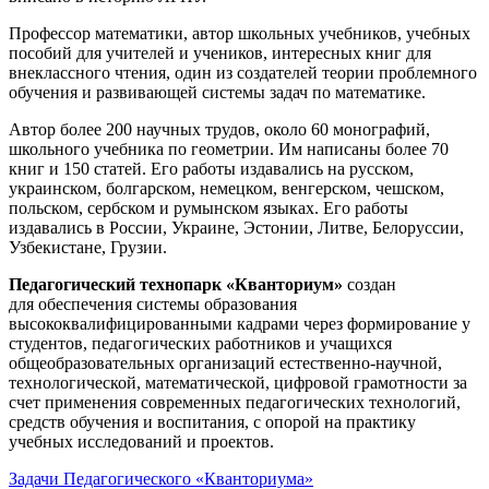
Профессор математики, автор школьных учебников, учебных
пособий для учителей и учеников, интересных книг для
внеклассного чтения, один из создателей теории проблемного
обучения и развивающей системы задач по математике.
Автор более 200 научных трудов, около 60 монографий,
школьного учебника по геометрии. Им написаны более 70
книг и 150 статей. Его работы издавались на русском,
украинском, болгарском, немецком, венгерском, чешском,
польском, сербском и румынском языках. Его работы
издавались в России, Украине, Эстонии, Литве, Белоруссии,
Узбекистане, Грузии.
Педагогический технопарк «Кванториум»
создан
для
обеспечения системы образования
высококвалифицированными кадрами через формирование у
студентов, педагогических работников и учащихся
общеобразовательных организаций естественно-научной,
технологической, математической, цифровой грамотности за
счет применения современных педагогических технологий,
средств обучения и воспитания, с опорой на практику
учебных исследований и проектов.
Задачи Педагогического «Кванториума»