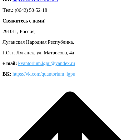
Тел.:
(0642) 50-52-18
Свяжитесь с нами!
291011, Россия,
Луганская Народная Республика,
Г.О. г. Луганск, ул. Матросова, 4а
e-mail:
kvantorium.lgpu@yandex.ru
ВК:
https://vk.com/quantorium_lgpu