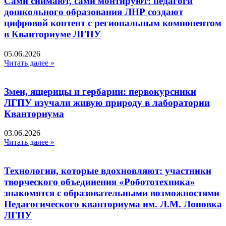
Сами снимают, сами монтируют: педагоги
дошкольного образования ЛНР создают
цифровой контент с региональным компонентом
в Кванториуме ЛГПУ​
05.06.2026
Читать далее »
Змеи, ящерицы и гербарии: первокурсники
ЛГПУ изучали живую природу в лаборатории
Кванториума
03.06.2026
Читать далее »
Технологии, которые вдохновляют: участники
творческого объединения «Робототехника»
знакомятся с образовательными возможностями
Педагогического кванториума им. Л.М. Лоповка
ЛГПУ