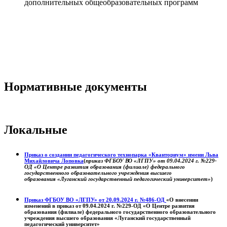
дополнительных общеобразовательных программ
Нормативные документы
Локальные
Приказ о создании педагогического технопарка «Кванториум» имени Льва
Михайловича Лоповка
(
приказ ФГБОУ ВО «ЛГПУ» от 09.04.2024 г. №229-
ОД «О Центре развития образования (филиале) федерального
государственного образовательного учреждения высшего
образования «Луганский государственный педагогический университет»
)
Приказ ФГБОУ ВО «ЛГПУ» от 20.09.2024 г. №486-ОД
«О внесении
изменений в приказ от 09.04.2024 г. №229-ОД «О Центре развития
образования (филиале) федерального государственного образовательного
учреждения высшего образования «Луганский государственный
педагогический университет»