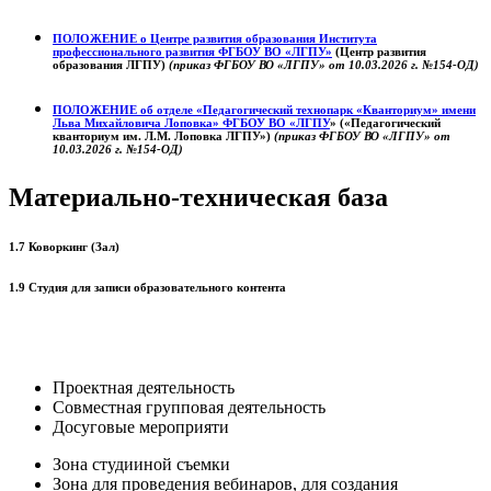
ПОЛОЖЕНИЕ о
Центре развития образования
Института
профессионального развития ФГБОУ ВО «ЛГПУ»
(Центр развития
образования ЛГПУ)
(приказ ФГБОУ ВО «ЛГПУ» от 10.03.2026 г. №154-ОД)
ПОЛОЖЕНИЕ об отделе «Педагогический технопарк «Кванториум» имени
Льва Михайловича Лоповка»
ФГБОУ ВО «ЛГПУ
» («Педагогический
кванториум им. Л.М. Лоповка ЛГПУ»)
(приказ ФГБОУ ВО «ЛГПУ» от
10.03.2026 г. №154-ОД)
Материально-техническая база
1.7 Коворкинг (Зал)
1.9 Студия для записи образовательного контента
Проектная деятельность
Совместная групповая деятельность
Досуговые мероприяти
Зона студииной съемки
Зона для проведения вебинаров, для создания