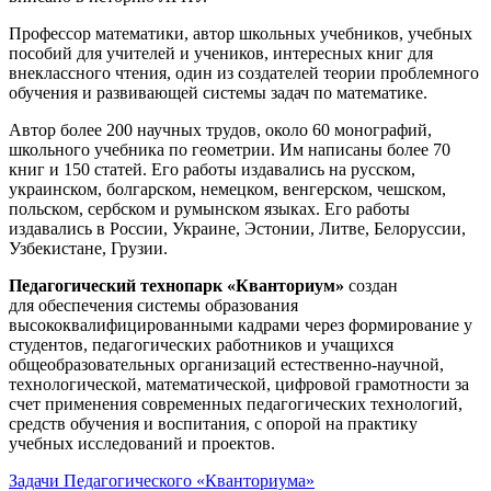
Профессор математики, автор школьных учебников, учебных
пособий для учителей и учеников, интересных книг для
внеклассного чтения, один из создателей теории проблемного
обучения и развивающей системы задач по математике.
Автор более 200 научных трудов, около 60 монографий,
школьного учебника по геометрии. Им написаны более 70
книг и 150 статей. Его работы издавались на русском,
украинском, болгарском, немецком, венгерском, чешском,
польском, сербском и румынском языках. Его работы
издавались в России, Украине, Эстонии, Литве, Белоруссии,
Узбекистане, Грузии.
Педагогический технопарк «Кванториум»
создан
для
обеспечения системы образования
высококвалифицированными кадрами через формирование у
студентов, педагогических работников и учащихся
общеобразовательных организаций естественно-научной,
технологической, математической, цифровой грамотности за
счет применения современных педагогических технологий,
средств обучения и воспитания, с опорой на практику
учебных исследований и проектов.
Задачи Педагогического «Кванториума»