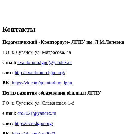
Контакты
Педагогический «Кванториум» ЛГПУ им. Л.М.Лоповка
Г.О. г. Луганск, ул. Матросова, 4а
e-mail:
kvantorium.lgpu@yandex.ru
сайт:
http://kvantorium.lgpu.org/
ВК:
https://vk.com/quantorium_lgpu
Центр развития образования (филиал) ЛГПУ
Г.О. г. Луганск, ул. Славянская, 1-б
e-mail:
cro2021@yandex.ru
сайт:
https://rcro.lgpu.org/
ВК:
https://vk.com/cro2023