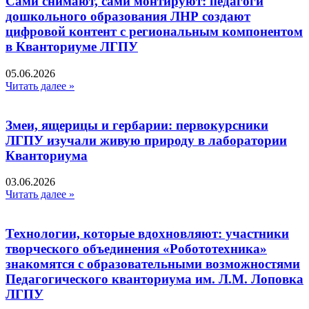
Сами снимают, сами монтируют: педагоги
дошкольного образования ЛНР создают
цифровой контент с региональным компонентом
в Кванториуме ЛГПУ​
05.06.2026
Читать далее »
Змеи, ящерицы и гербарии: первокурсники
ЛГПУ изучали живую природу в лаборатории
Кванториума
03.06.2026
Читать далее »
Технологии, которые вдохновляют: участники
творческого объединения «Робототехника»
знакомятся с образовательными возможностями
Педагогического кванториума им. Л.М. Лоповка
ЛГПУ