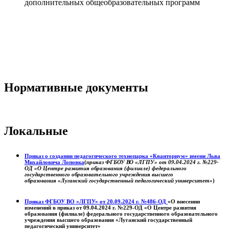
дополнительных общеобразовательных программ
Нормативные документы
Локальные
Приказ о создании педагогического технопарка «Кванториум» имени Льва
Михайловича Лоповка
(
приказ ФГБОУ ВО «ЛГПУ» от 09.04.2024 г. №229-
ОД «О Центре развития образования (филиале) федерального
государственного образовательного учреждения высшего
образования «Луганский государственный педагогический университет»
)
Приказ ФГБОУ ВО «ЛГПУ» от 20.09.2024 г. №486-ОД
«О внесении
изменений в приказ от 09.04.2024 г. №229-ОД «О Центре развития
образования (филиале) федерального государственного образовательного
учреждения высшего образования «Луганский государственный
педагогический университет»