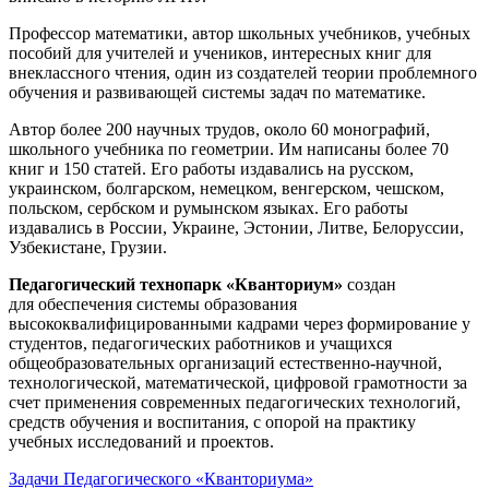
Профессор математики, автор школьных учебников, учебных
пособий для учителей и учеников, интересных книг для
внеклассного чтения, один из создателей теории проблемного
обучения и развивающей системы задач по математике.
Автор более 200 научных трудов, около 60 монографий,
школьного учебника по геометрии. Им написаны более 70
книг и 150 статей. Его работы издавались на русском,
украинском, болгарском, немецком, венгерском, чешском,
польском, сербском и румынском языках. Его работы
издавались в России, Украине, Эстонии, Литве, Белоруссии,
Узбекистане, Грузии.
Педагогический технопарк «Кванториум»
создан
для
обеспечения системы образования
высококвалифицированными кадрами через формирование у
студентов, педагогических работников и учащихся
общеобразовательных организаций естественно-научной,
технологической, математической, цифровой грамотности за
счет применения современных педагогических технологий,
средств обучения и воспитания, с опорой на практику
учебных исследований и проектов.
Задачи Педагогического «Кванториума»