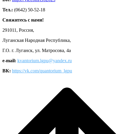
Тел.:
(0642) 50-52-18
Свяжитесь с нами!
291011, Россия,
Луганская Народная Республика,
Г.О. г. Луганск, ул. Матросова, 4а
e-mail:
kvantorium.lgpu@yandex.ru
ВК:
https://vk.com/quantorium_lgpu