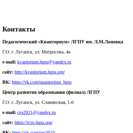
Контакты
Педагогический «Кванториум» ЛГПУ им. Л.М.Лоповка
Г.О. г. Луганск, ул. Матросова, 4а
e-mail:
kvantorium.lgpu@yandex.ru
сайт:
http://kvantorium.lgpu.org/
ВК:
https://vk.com/quantorium_lgpu
Центр развития образования (филиал) ЛГПУ
Г.О. г. Луганск, ул. Славянская, 1-б
e-mail:
cro2021@yandex.ru
сайт:
https://rcro.lgpu.org/
ВК:
https://vk.com/cro2023