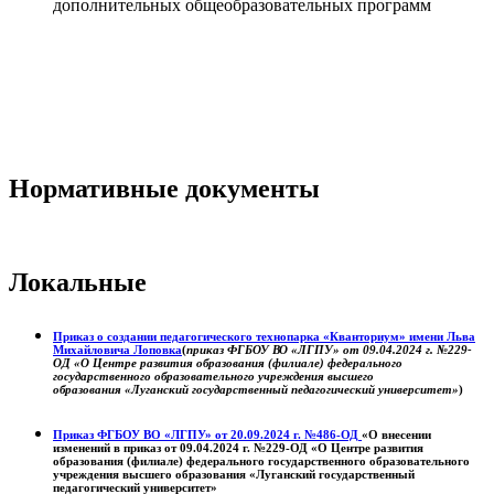
дополнительных общеобразовательных программ
Нормативные документы
Локальные
Приказ о создании педагогического технопарка «Кванториум» имени Льва
Михайловича Лоповка
(
приказ ФГБОУ ВО «ЛГПУ» от 09.04.2024 г. №229-
ОД «О Центре развития образования (филиале) федерального
государственного образовательного учреждения высшего
образования «Луганский государственный педагогический университет»
)
Приказ ФГБОУ ВО «ЛГПУ» от 20.09.2024 г. №486-ОД
«О внесении
изменений в приказ от 09.04.2024 г. №229-ОД «О Центре развития
образования (филиале) федерального государственного образовательного
учреждения высшего образования «Луганский государственный
педагогический университет»