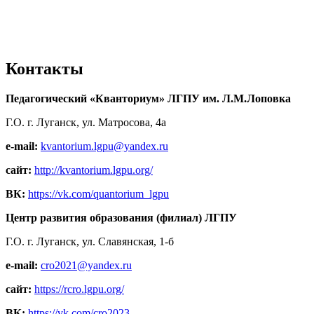
Контакты
Педагогический «Кванториум» ЛГПУ им. Л.М.Лоповка
Г.О. г. Луганск, ул. Матросова, 4а
e-mail:
kvantorium.lgpu@yandex.ru
сайт:
http://kvantorium.lgpu.org/
ВК:
https://vk.com/quantorium_lgpu
Центр развития образования (филиал) ЛГПУ
Г.О. г. Луганск, ул. Славянская, 1-б
e-mail:
cro2021@yandex.ru
сайт:
https://rcro.lgpu.org/
ВК:
https://vk.com/cro2023