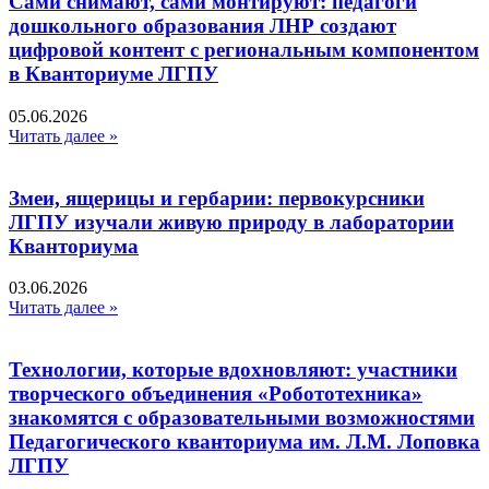
Сами снимают, сами монтируют: педагоги
дошкольного образования ЛНР создают
цифровой контент с региональным компонентом
в Кванториуме ЛГПУ​
05.06.2026
Читать далее »
Змеи, ящерицы и гербарии: первокурсники
ЛГПУ изучали живую природу в лаборатории
Кванториума
03.06.2026
Читать далее »
Технологии, которые вдохновляют: участники
творческого объединения «Робототехника»
знакомятся с образовательными возможностями
Педагогического кванториума им. Л.М. Лоповка
ЛГПУ