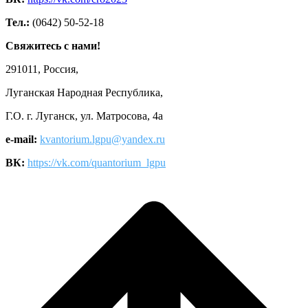
Тел.:
(0642) 50-52-18
Свяжитесь с нами!
291011, Россия,
Луганская Народная Республика,
Г.О. г. Луганск, ул. Матросова, 4а
e-mail:
kvantorium.lgpu@yandex.ru
ВК:
https://vk.com/quantorium_lgpu