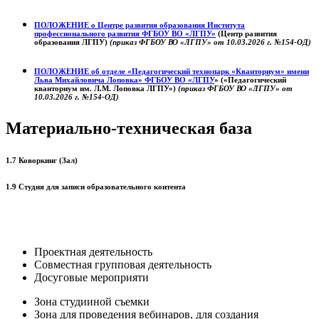
ПОЛОЖЕНИЕ о
Центре развития образования
Института
профессионального развития ФГБОУ ВО «ЛГПУ»
(Центр развития
образования ЛГПУ)
(приказ ФГБОУ ВО «ЛГПУ» от 10.03.2026 г. №154-ОД)
ПОЛОЖЕНИЕ об отделе «Педагогический технопарк «Кванториум» имени
Льва Михайловича Лоповка»
ФГБОУ ВО «ЛГПУ
» («Педагогический
кванториум им. Л.М. Лоповка ЛГПУ»)
(приказ ФГБОУ ВО «ЛГПУ» от
10.03.2026 г. №154-ОД)
Материально-техническая база
1.7 Коворкинг (Зал)
1.9 Студия для записи образовательного контента
Проектная деятельность
Совместная групповая деятельность
Досуговые мероприяти
Зона студииной съемки
Зона для проведения вебинаров, для создания