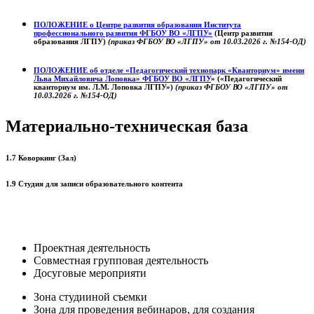
ПОЛОЖЕНИЕ о
Центре развития образования
Института
профессионального развития ФГБОУ ВО «ЛГПУ»
(Центр развития
образования ЛГПУ)
(приказ ФГБОУ ВО «ЛГПУ» от 10.03.2026 г. №154-ОД)
ПОЛОЖЕНИЕ об отделе «Педагогический технопарк «Кванториум» имени
Льва Михайловича Лоповка»
ФГБОУ ВО «ЛГПУ
» («Педагогический
кванториум им. Л.М. Лоповка ЛГПУ»)
(приказ ФГБОУ ВО «ЛГПУ» от
10.03.2026 г. №154-ОД)
Материально-техническая база
1.7 Коворкинг (Зал)
1.9 Студия для записи образовательного контента
Проектная деятельность
Совместная групповая деятельность
Досуговые мероприяти
Зона студииной съемки
Зона для проведения вебинаров, для создания