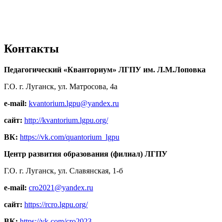
Контакты
Педагогический «Кванториум» ЛГПУ им. Л.М.Лоповка
Г.О. г. Луганск, ул. Матросова, 4а
e-mail:
kvantorium.lgpu@yandex.ru
сайт:
http://kvantorium.lgpu.org/
ВК:
https://vk.com/quantorium_lgpu
Центр развития образования (филиал) ЛГПУ
Г.О. г. Луганск, ул. Славянская, 1-б
e-mail:
cro2021@yandex.ru
сайт:
https://rcro.lgpu.org/
ВК:
https://vk.com/cro2023