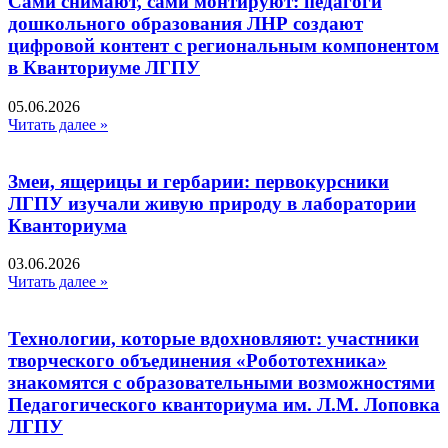
Сами снимают, сами монтируют: педагоги
дошкольного образования ЛНР создают
цифровой контент с региональным компонентом
в Кванториуме ЛГПУ​
05.06.2026
Читать далее »
Змеи, ящерицы и гербарии: первокурсники
ЛГПУ изучали живую природу в лаборатории
Кванториума
03.06.2026
Читать далее »
Технологии, которые вдохновляют: участники
творческого объединения «Робототехника»
знакомятся с образовательными возможностями
Педагогического кванториума им. Л.М. Лоповка
ЛГПУ