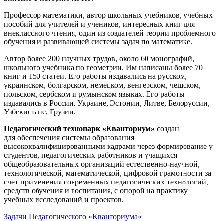
Профессор математики, автор школьных учебников, учебных
пособий для учителей и учеников, интересных книг для
внеклассного чтения, один из создателей теории проблемного
обучения и развивающей системы задач по математике.
Автор более 200 научных трудов, около 60 монографий,
школьного учебника по геометрии. Им написаны более 70
книг и 150 статей. Его работы издавались на русском,
украинском, болгарском, немецком, венгерском, чешском,
польском, сербском и румынском языках. Его работы
издавались в России, Украине, Эстонии, Литве, Белоруссии,
Узбекистане, Грузии.
Педагогический технопарк «Кванториум»
создан
для
обеспечения системы образования
высококвалифицированными кадрами через формирование у
студентов, педагогических работников и учащихся
общеобразовательных организаций естественно-научной,
технологической, математической, цифровой грамотности за
счет применения современных педагогических технологий,
средств обучения и воспитания, с опорой на практику
учебных исследований и проектов.
Задачи Педагогического «Кванториума»