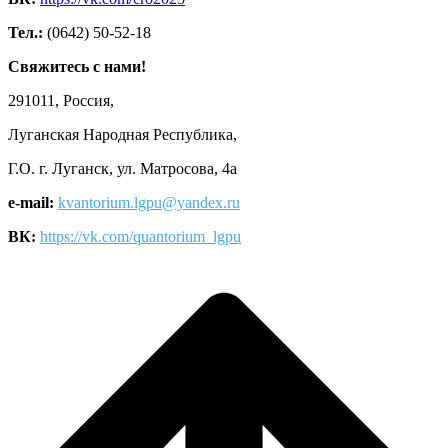
Тел.:
(0642) 50-52-18
Свяжитесь с нами!
291011, Россия,
Луганская Народная Республика,
Г.О. г. Луганск, ул. Матросова, 4а
e-mail:
kvantorium.lgpu@yandex.ru
ВК:
https://vk.com/quantorium_lgpu