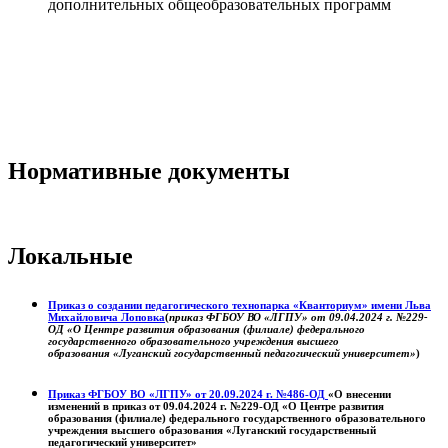
дополнительных общеобразовательных программ
Нормативные документы
Локальные
Приказ о создании педагогического технопарка «Кванториум» имени Льва
Михайловича Лоповка
(
приказ ФГБОУ ВО «ЛГПУ» от 09.04.2024 г. №229-
ОД «О Центре развития образования (филиале) федерального
государственного образовательного учреждения высшего
образования «Луганский государственный педагогический университет»
)
Приказ ФГБОУ ВО «ЛГПУ» от 20.09.2024 г. №486-ОД
«О внесении
изменений в приказ от 09.04.2024 г. №229-ОД «О Центре развития
образования (филиале) федерального государственного образовательного
учреждения высшего образования «Луганский государственный
педагогический университет»