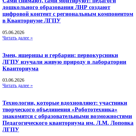
Сами снимают, сами монтируют: педагоги
дошкольного образования ЛНР создают
цифровой контент с региональным компонентом
в Кванториуме ЛГПУ​
05.06.2026
Читать далее »
Змеи, ящерицы и гербарии: первокурсники
ЛГПУ изучали живую природу в лаборатории
Кванториума
03.06.2026
Читать далее »
Технологии, которые вдохновляют: участники
творческого объединения «Робототехника»
знакомятся с образовательными возможностями
Педагогического кванториума им. Л.М. Лоповка
ЛГПУ