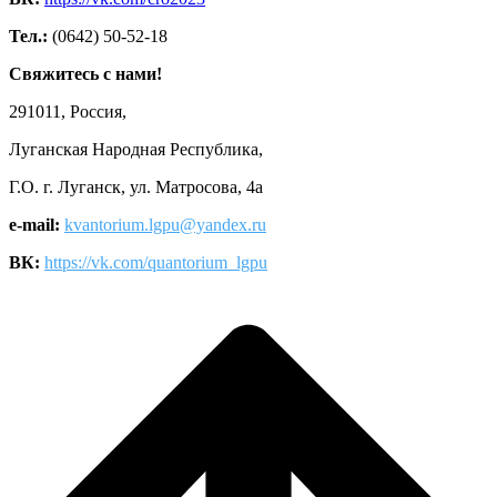
Тел.:
(0642) 50-52-18
Свяжитесь с нами!
291011, Россия,
Луганская Народная Республика,
Г.О. г. Луганск, ул. Матросова, 4а
e-mail:
kvantorium.lgpu@yandex.ru
ВК:
https://vk.com/quantorium_lgpu