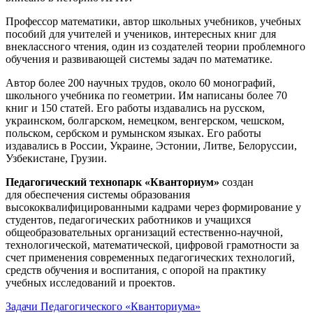
Профессор математики, автор школьных учебников, учебных
пособий для учителей и учеников, интересных книг для
внеклассного чтения, один из создателей теории проблемного
обучения и развивающей системы задач по математике.
Автор более 200 научных трудов, около 60 монографий,
школьного учебника по геометрии. Им написаны более 70
книг и 150 статей. Его работы издавались на русском,
украинском, болгарском, немецком, венгерском, чешском,
польском, сербском и румынском языках. Его работы
издавались в России, Украине, Эстонии, Литве, Белоруссии,
Узбекистане, Грузии.
Педагогический технопарк «Кванториум»
создан
для
обеспечения системы образования
высококвалифицированными кадрами через формирование у
студентов, педагогических работников и учащихся
общеобразовательных организаций естественно-научной,
технологической, математической, цифровой грамотности за
счет применения современных педагогических технологий,
средств обучения и воспитания, с опорой на практику
учебных исследований и проектов.
Задачи Педагогического «Кванториума»