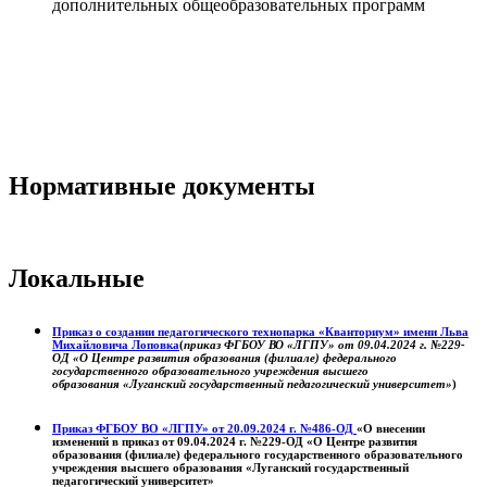
дополнительных общеобразовательных программ
Нормативные документы
Локальные
Приказ о создании педагогического технопарка «Кванториум» имени Льва
Михайловича Лоповка
(
приказ ФГБОУ ВО «ЛГПУ» от 09.04.2024 г. №229-
ОД «О Центре развития образования (филиале) федерального
государственного образовательного учреждения высшего
образования «Луганский государственный педагогический университет»
)
Приказ ФГБОУ ВО «ЛГПУ» от 20.09.2024 г. №486-ОД
«О внесении
изменений в приказ от 09.04.2024 г. №229-ОД «О Центре развития
образования (филиале) федерального государственного образовательного
учреждения высшего образования «Луганский государственный
педагогический университет»