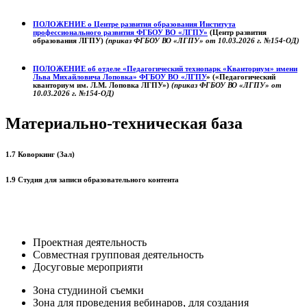
ПОЛОЖЕНИЕ о
Центре развития образования
Института
профессионального развития ФГБОУ ВО «ЛГПУ»
(Центр развития
образования ЛГПУ)
(приказ ФГБОУ ВО «ЛГПУ» от 10.03.2026 г. №154-ОД)
ПОЛОЖЕНИЕ об отделе «Педагогический технопарк «Кванториум» имени
Льва Михайловича Лоповка»
ФГБОУ ВО «ЛГПУ
» («Педагогический
кванториум им. Л.М. Лоповка ЛГПУ»)
(приказ ФГБОУ ВО «ЛГПУ» от
10.03.2026 г. №154-ОД)
Материально-техническая база
1.7 Коворкинг (Зал)
1.9 Студия для записи образовательного контента
Проектная деятельность
Совместная групповая деятельность
Досуговые мероприяти
Зона студииной съемки
Зона для проведения вебинаров, для создания