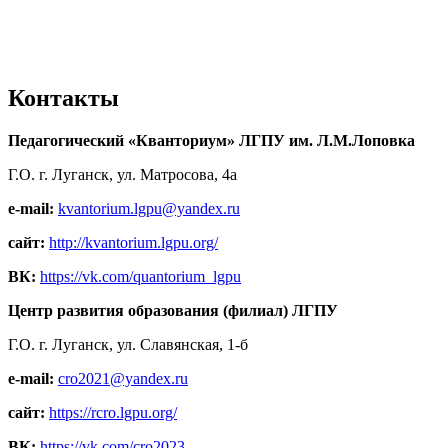
Контакты
Педагогический «Кванториум» ЛГПУ им. Л.М.Лоповка
Г.О. г. Луганск, ул. Матросова, 4а
e-mail:
kvantorium.lgpu@yandex.ru
сайт:
http://kvantorium.lgpu.org/
ВК:
https://vk.com/quantorium_lgpu
Центр развития образования (филиал) ЛГПУ
Г.О. г. Луганск, ул. Славянская, 1-б
e-mail:
cro2021@yandex.ru
сайт:
https://rcro.lgpu.org/
ВК:
https://vk.com/cro2023