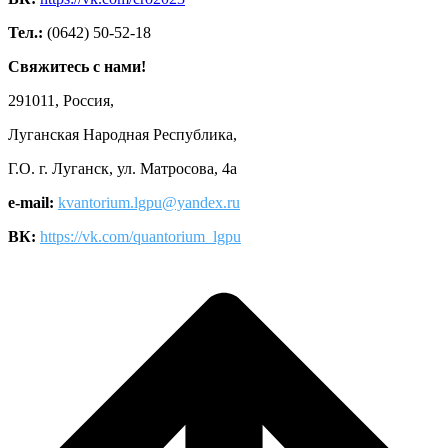
Тел.:
(0642) 50-52-18
Свяжитесь с нами!
291011, Россия,
Луганская Народная Республика,
Г.О. г. Луганск, ул. Матросова, 4а
e-mail:
kvantorium.lgpu@yandex.ru
ВК:
https://vk.com/quantorium_lgpu