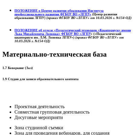
ПОЛОЖЕНИЕ о
Центре развития образования
Института
профессионального развития ФГБОУ ВО «ЛГПУ»
(Центр развития
образования ЛГПУ)
(приказ ФГБОУ ВО «ЛГПУ» от 10.03.2026 г. №154-ОД)
ПОЛОЖЕНИЕ об отделе «Педагогический технопарк «Кванториум» имени
Льва Михайловича Лоповка»
ФГБОУ ВО «ЛГПУ
» («Педагогический
кванториум им. Л.М. Лоповка ЛГПУ»)
(приказ ФГБОУ ВО «ЛГПУ» от
10.03.2026 г. №154-ОД)
Материально-техническая база
1.7 Коворкинг (Зал)
1.9 Студия для записи образовательного контента
Проектная деятельность
Совместная групповая деятельность
Досуговые мероприяти
Зона студииной съемки
Зона для проведения вебинаров, для создания