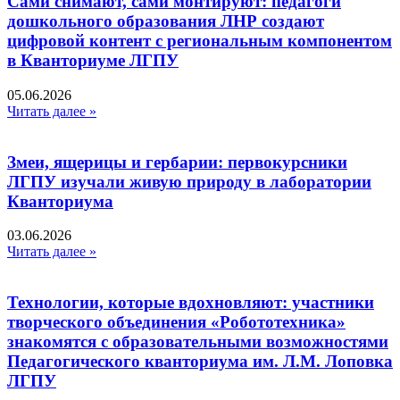
Сами снимают, сами монтируют: педагоги
дошкольного образования ЛНР создают
цифровой контент с региональным компонентом
в Кванториуме ЛГПУ​
05.06.2026
Читать далее »
Змеи, ящерицы и гербарии: первокурсники
ЛГПУ изучали живую природу в лаборатории
Кванториума
03.06.2026
Читать далее »
Технологии, которые вдохновляют: участники
творческого объединения «Робототехника»
знакомятся с образовательными возможностями
Педагогического кванториума им. Л.М. Лоповка
ЛГПУ