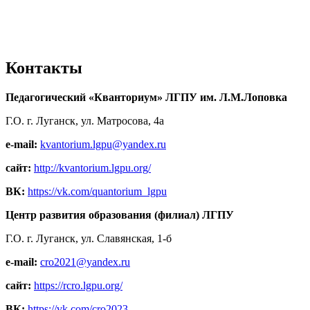
Контакты
Педагогический «Кванториум» ЛГПУ им. Л.М.Лоповка
Г.О. г. Луганск, ул. Матросова, 4а
e-mail:
kvantorium.lgpu@yandex.ru
сайт:
http://kvantorium.lgpu.org/
ВК:
https://vk.com/quantorium_lgpu
Центр развития образования (филиал) ЛГПУ
Г.О. г. Луганск, ул. Славянская, 1-б
e-mail:
cro2021@yandex.ru
сайт:
https://rcro.lgpu.org/
ВК:
https://vk.com/cro2023