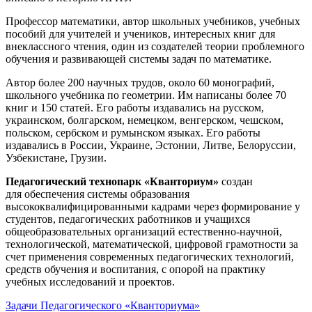
Профессор математики, автор школьных учебников, учебных
пособий для учителей и учеников, интересных книг для
внеклассного чтения, один из создателей теории проблемного
обучения и развивающей системы задач по математике.
Автор более 200 научных трудов, около 60 монографий,
школьного учебника по геометрии. Им написаны более 70
книг и 150 статей. Его работы издавались на русском,
украинском, болгарском, немецком, венгерском, чешском,
польском, сербском и румынском языках. Его работы
издавались в России, Украине, Эстонии, Литве, Белоруссии,
Узбекистане, Грузии.
Педагогический технопарк «Кванториум»
создан
для
обеспечения системы образования
высококвалифицированными кадрами через формирование у
студентов, педагогических работников и учащихся
общеобразовательных организаций естественно-научной,
технологической, математической, цифровой грамотности за
счет применения современных педагогических технологий,
средств обучения и воспитания, с опорой на практику
учебных исследований и проектов.
Задачи Педагогического «Кванториума»