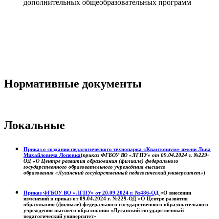
дополнительных общеобразовательных программ
Нормативные документы
Локальные
Приказ о создании педагогического технопарка «Кванториум» имени Льва
Михайловича Лоповка
(
приказ ФГБОУ ВО «ЛГПУ» от 09.04.2024 г. №229-
ОД «О Центре развития образования (филиале) федерального
государственного образовательного учреждения высшего
образования «Луганский государственный педагогический университет»
)
Приказ ФГБОУ ВО «ЛГПУ» от 20.09.2024 г. №486-ОД
«О внесении
изменений в приказ от 09.04.2024 г. №229-ОД «О Центре развития
образования (филиале) федерального государственного образовательного
учреждения высшего образования «Луганский государственный
педагогический университет»