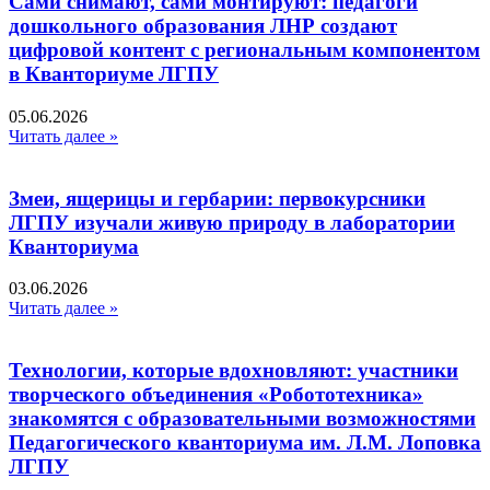
Сами снимают, сами монтируют: педагоги
дошкольного образования ЛНР создают
цифровой контент с региональным компонентом
в Кванториуме ЛГПУ​
05.06.2026
Читать далее »
Змеи, ящерицы и гербарии: первокурсники
ЛГПУ изучали живую природу в лаборатории
Кванториума
03.06.2026
Читать далее »
Технологии, которые вдохновляют: участники
творческого объединения «Робототехника»
знакомятся с образовательными возможностями
Педагогического кванториума им. Л.М. Лоповка
ЛГПУ