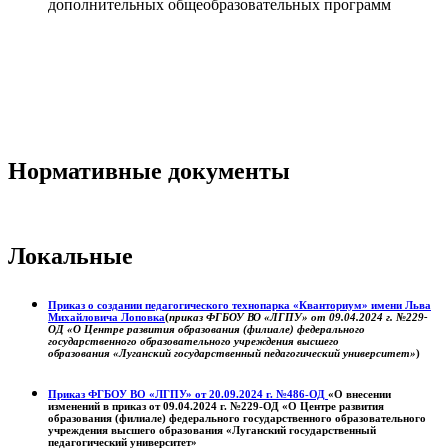
дополнительных общеобразовательных программ
Нормативные документы
Локальные
Приказ о создании педагогического технопарка «Кванториум» имени Льва
Михайловича Лоповка
(
приказ ФГБОУ ВО «ЛГПУ» от 09.04.2024 г. №229-
ОД «О Центре развития образования (филиале) федерального
государственного образовательного учреждения высшего
образования «Луганский государственный педагогический университет»
)
Приказ ФГБОУ ВО «ЛГПУ» от 20.09.2024 г. №486-ОД
«О внесении
изменений в приказ от 09.04.2024 г. №229-ОД «О Центре развития
образования (филиале) федерального государственного образовательного
учреждения высшего образования «Луганский государственный
педагогический университет»