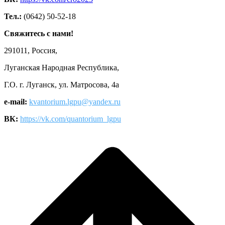
Тел.:
(0642) 50-52-18
Свяжитесь с нами!
291011, Россия,
Луганская Народная Республика,
Г.О. г. Луганск, ул. Матросова, 4а
e-mail:
kvantorium.lgpu@yandex.ru
ВК:
https://vk.com/quantorium_lgpu