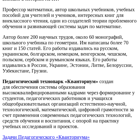
Профессор математики, автор школьных учебников, учебных
пособий для учителей и учеников, интересных книг для
внеклассного чтения, один из создателей теории проблемного
обучения и развивающей системы задач по математике.
Автор более 200 научных трудов, около 60 монографий,
школьного учебника по геометрии. Им написаны более 70
книг и 150 статей. Его работы издавались на русском,
украинском, болгарском, немецком, венгерском, чешском,
польском, сербском и румынском языках. Его работы
издавались в России, Украине, Эстонии, Литве, Белоруссии,
Узбекистане, Грузии.
Педагогический технопарк «Кванториум»
создан
для
обеспечения системы образования
высококвалифицированными кадрами через формирование у
студентов, педагогических работников и учащихся
общеобразовательных организаций естественно-научной,
технологической, математической, цифровой грамотности за
счет применения современных педагогических технологий,
средств обучения и воспитания, с опорой на практику
учебных исследований и проектов.
Задачи Педагогического «Кванториума»