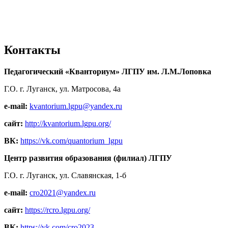
Контакты
Педагогический «Кванториум» ЛГПУ им. Л.М.Лоповка
Г.О. г. Луганск, ул. Матросова, 4а
e-mail:
kvantorium.lgpu@yandex.ru
сайт:
http://kvantorium.lgpu.org/
ВК:
https://vk.com/quantorium_lgpu
Центр развития образования (филиал) ЛГПУ
Г.О. г. Луганск, ул. Славянская, 1-б
e-mail:
cro2021@yandex.ru
сайт:
https://rcro.lgpu.org/
ВК:
https://vk.com/cro2023