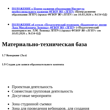
ПОЛОЖЕНИЕ о
Центре развития образования
Института
профессионального развития ФГБОУ ВО «ЛГПУ»
(Центр развития
образования ЛГПУ)
(приказ ФГБОУ ВО «ЛГПУ» от 10.03.2026 г. №154-ОД)
ПОЛОЖЕНИЕ об отделе «Педагогический технопарк «Кванториум» имени
Льва Михайловича Лоповка»
ФГБОУ ВО «ЛГПУ
» («Педагогический
кванториум им. Л.М. Лоповка ЛГПУ»)
(приказ ФГБОУ ВО «ЛГПУ» от
10.03.2026 г. №154-ОД)
Материально-техническая база
1.7 Коворкинг (Зал)
1.9 Студия для записи образовательного контента
Проектная деятельность
Совместная групповая деятельность
Досуговые мероприяти
Зона студииной съемки
Зона для проведения вебинаров, для создания