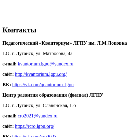
Контакты
Педагогический «Кванториум» ЛГПУ им. Л.М.Лоповка
Г.О. г. Луганск, ул. Матросова, 4а
e-mail:
kvantorium.lgpu@yandex.ru
сайт:
http://kvantorium.lgpu.org/
ВК:
https://vk.com/quantorium_lgpu
Центр развития образования (филиал) ЛГПУ
Г.О. г. Луганск, ул. Славянская, 1-б
e-mail:
cro2021@yandex.ru
сайт:
https://rcro.lgpu.org/
ВК:
https://vk.com/cro2023