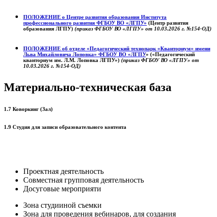
ПОЛОЖЕНИЕ о
Центре развития образования
Института
профессионального развития ФГБОУ ВО «ЛГПУ»
(Центр развития
образования ЛГПУ)
(приказ ФГБОУ ВО «ЛГПУ» от 10.03.2026 г. №154-ОД)
ПОЛОЖЕНИЕ об отделе «Педагогический технопарк «Кванториум» имени
Льва Михайловича Лоповка»
ФГБОУ ВО «ЛГПУ
» («Педагогический
кванториум им. Л.М. Лоповка ЛГПУ»)
(приказ ФГБОУ ВО «ЛГПУ» от
10.03.2026 г. №154-ОД)
Материально-техническая база
1.7 Коворкинг (Зал)
1.9 Студия для записи образовательного контента
Проектная деятельность
Совместная групповая деятельность
Досуговые мероприяти
Зона студииной съемки
Зона для проведения вебинаров, для создания