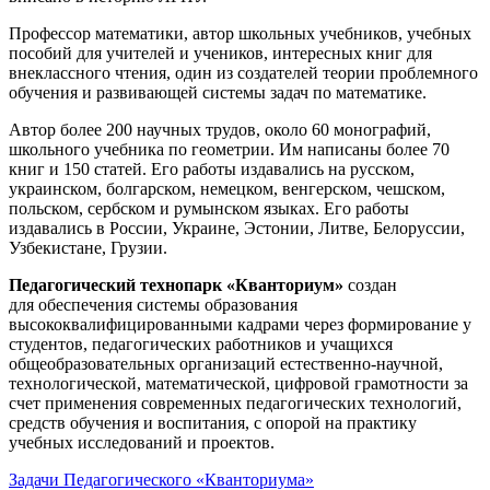
Профессор математики, автор школьных учебников, учебных
пособий для учителей и учеников, интересных книг для
внеклассного чтения, один из создателей теории проблемного
обучения и развивающей системы задач по математике.
Автор более 200 научных трудов, около 60 монографий,
школьного учебника по геометрии. Им написаны более 70
книг и 150 статей. Его работы издавались на русском,
украинском, болгарском, немецком, венгерском, чешском,
польском, сербском и румынском языках. Его работы
издавались в России, Украине, Эстонии, Литве, Белоруссии,
Узбекистане, Грузии.
Педагогический технопарк «Кванториум»
создан
для
обеспечения системы образования
высококвалифицированными кадрами через формирование у
студентов, педагогических работников и учащихся
общеобразовательных организаций естественно-научной,
технологической, математической, цифровой грамотности за
счет применения современных педагогических технологий,
средств обучения и воспитания, с опорой на практику
учебных исследований и проектов.
Задачи Педагогического «Кванториума»