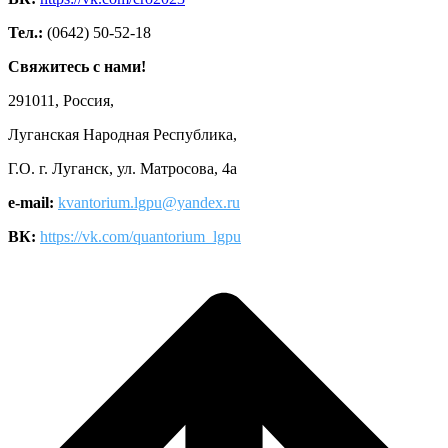
Тел.:
(0642) 50-52-18
Свяжитесь с нами!
291011, Россия,
Луганская Народная Республика,
Г.О. г. Луганск, ул. Матросова, 4а
e-mail:
kvantorium.lgpu@yandex.ru
ВК:
https://vk.com/quantorium_lgpu