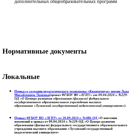
дополнительных общеобразовательных программ
Нормативные документы
Локальные
Приказ о создании педагогического технопарка «Кванториум» имени Льва
Михайловича Лоповка
(
приказ ФГБОУ ВО «ЛГПУ» от 09.04.2024 г. №229-
ОД «О Центре развития образования (филиале) федерального
государственного образовательного учреждения высшего
образования «Луганский государственный педагогический университет»
)
Приказ ФГБОУ ВО «ЛГПУ» от 20.09.2024 г. №486-ОД
«О внесении
изменений в приказ от 09.04.2024 г. №229-ОД «О Центре развития
образования (филиале) федерального государственного образовательного
учреждения высшего образования «Луганский государственный
педагогический университет»