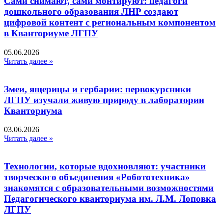
Сами снимают, сами монтируют: педагоги
дошкольного образования ЛНР создают
цифровой контент с региональным компонентом
в Кванториуме ЛГПУ​
05.06.2026
Читать далее »
Змеи, ящерицы и гербарии: первокурсники
ЛГПУ изучали живую природу в лаборатории
Кванториума
03.06.2026
Читать далее »
Технологии, которые вдохновляют: участники
творческого объединения «Робототехника»
знакомятся с образовательными возможностями
Педагогического кванториума им. Л.М. Лоповка
ЛГПУ