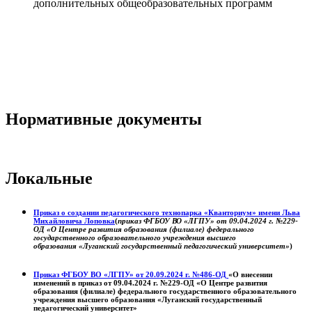
дополнительных общеобразовательных программ
Нормативные документы
Локальные
Приказ о создании педагогического технопарка «Кванториум» имени Льва
Михайловича Лоповка
(
приказ ФГБОУ ВО «ЛГПУ» от 09.04.2024 г. №229-
ОД «О Центре развития образования (филиале) федерального
государственного образовательного учреждения высшего
образования «Луганский государственный педагогический университет»
)
Приказ ФГБОУ ВО «ЛГПУ» от 20.09.2024 г. №486-ОД
«О внесении
изменений в приказ от 09.04.2024 г. №229-ОД «О Центре развития
образования (филиале) федерального государственного образовательного
учреждения высшего образования «Луганский государственный
педагогический университет»