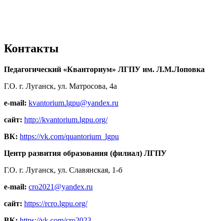
Контакты
Педагогический «Кванториум» ЛГПУ им. Л.М.Лоповка
Г.О. г. Луганск, ул. Матросова, 4а
e-mail:
kvantorium.lgpu@yandex.ru
сайт:
http://kvantorium.lgpu.org/
ВК:
https://vk.com/quantorium_lgpu
Центр развития образования (филиал) ЛГПУ
Г.О. г. Луганск, ул. Славянская, 1-б
e-mail:
cro2021@yandex.ru
сайт:
https://rcro.lgpu.org/
ВК:
https://vk.com/cro2023