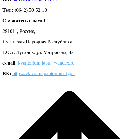
Тел.:
(0642) 50-52-18
Свяжитесь с нами!
291011, Россия,
Луганская Народная Республика,
Г.О. г. Луганск, ул. Матросова, 4а
e-mail:
kvantorium.lgpu@yandex.ru
ВК:
https://vk.com/quantorium_lgpu