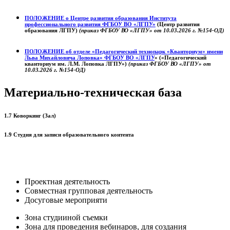
ПОЛОЖЕНИЕ о
Центре развития образования
Института
профессионального развития ФГБОУ ВО «ЛГПУ»
(Центр развития
образования ЛГПУ)
(приказ ФГБОУ ВО «ЛГПУ» от 10.03.2026 г. №154-ОД)
ПОЛОЖЕНИЕ об отделе «Педагогический технопарк «Кванториум» имени
Льва Михайловича Лоповка»
ФГБОУ ВО «ЛГПУ
» («Педагогический
кванториум им. Л.М. Лоповка ЛГПУ»)
(приказ ФГБОУ ВО «ЛГПУ» от
10.03.2026 г. №154-ОД)
Материально-техническая база
1.7 Коворкинг (Зал)
1.9 Студия для записи образовательного контента
Проектная деятельность
Совместная групповая деятельность
Досуговые мероприяти
Зона студииной съемки
Зона для проведения вебинаров, для создания