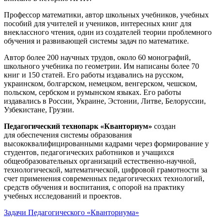
Профессор математики, автор школьных учебников, учебных
пособий для учителей и учеников, интересных книг для
внеклассного чтения, один из создателей теории проблемного
обучения и развивающей системы задач по математике.
Автор более 200 научных трудов, около 60 монографий,
школьного учебника по геометрии. Им написаны более 70
книг и 150 статей. Его работы издавались на русском,
украинском, болгарском, немецком, венгерском, чешском,
польском, сербском и румынском языках. Его работы
издавались в России, Украине, Эстонии, Литве, Белоруссии,
Узбекистане, Грузии.
Педагогический технопарк «Кванториум»
создан
для
обеспечения системы образования
высококвалифицированными кадрами через формирование у
студентов, педагогических работников и учащихся
общеобразовательных организаций естественно-научной,
технологической, математической, цифровой грамотности за
счет применения современных педагогических технологий,
средств обучения и воспитания, с опорой на практику
учебных исследований и проектов.
Задачи Педагогического «Кванториума»