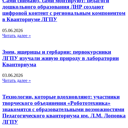
Сами снимают, сами монтируют: педагоги
дошкольного образования ЛНР создают
цифровой контент с региональным компонентом
в Кванториуме ЛГПУ​
05.06.2026
Читать далее »
Змеи, ящерицы и гербарии: первокурсники
ЛГПУ изучали живую природу в лаборатории
Кванториума
03.06.2026
Читать далее »
Технологии, которые вдохновляют: участники
творческого объединения «Робототехника»
знакомятся с образовательными возможностями
Педагогического кванториума им. Л.М. Лоповка
ЛГПУ