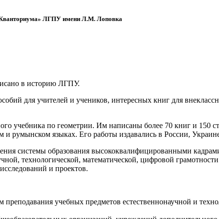
 «Кванториума» ЛГПУ имени Л.М. Лоповка
писано в историю ЛГПУ.
обий для учителей и учеников, интересных книг для внеклассно
ого учебника по геометрии. Им написаны более 70 книг и 150 ст
м и румынском языках. Его работы издавались в России, Украине
ения системы образования высококвалифицированными кадрами 
чной, технологической, математической, цифровой грамотности
х исследований и проектов.
ям преподавания учебных предметов естественнонаучной и техн