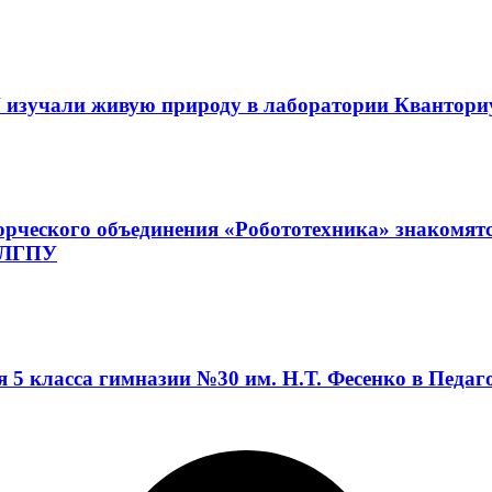
 изучали живую природу в лаборатории Квантор
орческого объединения «Робототехника» знакомят
а ЛГПУ
я 5 класса гимназии №30 им. Н.Т. Фесенко в Педа