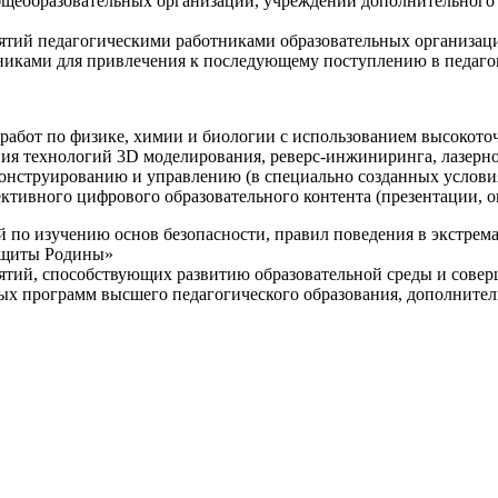
щеобразовательных организаций, учреждений дополнительного 
ятий педагогическими работниками образовательных организаци
никами для привлечения к последующему поступлению в педаго
 работ по физике, химии и биологии с использованием высокот
ния технологий 3D моделирования, реверс-инжиниринга, лазерн
конструированию и управлению (в специально созданных услов
ективного цифрового образовательного контента (презентации,
й по изучению основ безопасности, правил поведения в экстрем
защиты Родины»
иятий, способствующих развитию образовательной среды и сове
ных программ высшего педагогического образования, дополнит