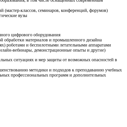
образования, в том числе оснащенных современным
й (мастер-классов, семинаров, конференций, форумов)
гические вузы
очного цифрового оборудования
ой обработки материалов и промышленного дизайна
иях) роботами и беспилотными летательными аппаратами
 онлайн-вебинары, демонстрационные опыты и другие)
альных ситуациях и мер защиты от возможных опасностей в
ршенствованию методики и подходов к преподаванию учебных
ельных профессиональных программ и дополнительных