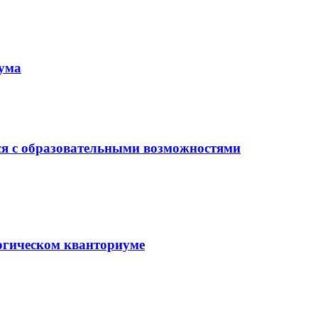
иума
ся с образовательными возможностями
гогическом кванториуме