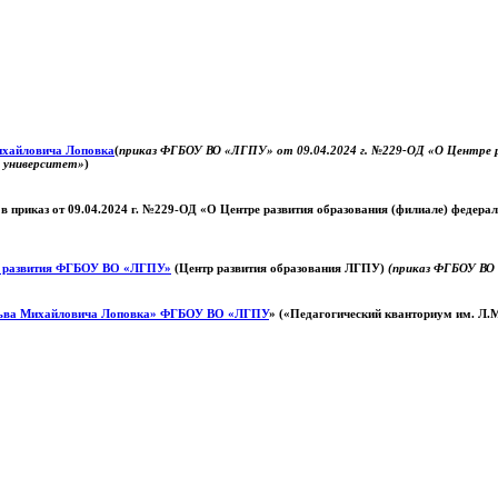
Михайловича Лоповка
(
приказ ФГБОУ ВО «ЛГПУ» от 09.04.2024 г. №229-ОД «О Центре ра
й университет»
)
 в приказ от 09.04.2024 г. №229-ОД «О Центре развития образования (филиале) федер
о развития ФГБОУ ВО «ЛГПУ»
(Центр развития образования ЛГПУ)
(приказ ФГБОУ ВО 
ьва Михайловича Лоповка»
ФГБОУ ВО «ЛГПУ
» («Педагогический кванториум им. Л