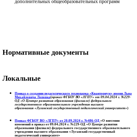
дополнительных общеобразовательных программ
Нормативные документы
Локальные
Приказ о создании педагогического технопарка «Кванториум» имени Льва
Михайловича Лоповка
(
приказ ФГБОУ ВО «ЛГПУ» от 09.04.2024 г. №229-
ОД «О Центре развития образования (филиале) федерального
государственного образовательного учреждения высшего
образования «Луганский государственный педагогический университет»
)
Приказ ФГБОУ ВО «ЛГПУ» от 20.09.2024 г. №486-ОД
«О внесении
изменений в приказ от 09.04.2024 г. №229-ОД «О Центре развития
образования (филиале) федерального государственного образовательного
учреждения высшего образования «Луганский государственный
педагогический университет»