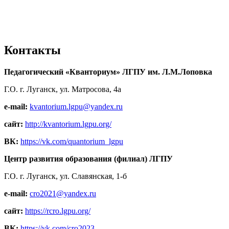
Контакты
Педагогический «Кванториум» ЛГПУ им. Л.М.Лоповка
Г.О. г. Луганск, ул. Матросова, 4а
e-mail:
kvantorium.lgpu@yandex.ru
сайт:
http://kvantorium.lgpu.org/
ВК:
https://vk.com/quantorium_lgpu
Центр развития образования (филиал) ЛГПУ
Г.О. г. Луганск, ул. Славянская, 1-б
e-mail:
cro2021@yandex.ru
сайт:
https://rcro.lgpu.org/
ВК:
https://vk.com/cro2023