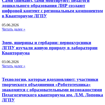
Сами снимают, сами монтируют: педагоги
дошкольного образования ЛНР создают
цифровой контент с региональным компонентом
в Кванториуме ЛГПУ​
05.06.2026
Читать далее »
Змеи, ящерицы и гербарии: первокурсники
ЛГПУ изучали живую природу в лаборатории
Кванториума
03.06.2026
Читать далее »
Технологии, которые вдохновляют: участники
творческого объединения «Робототехника»
знакомятся с образовательными возможностями
Педагогического кванториума им. Л.М. Лоповка
ЛГПУ