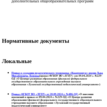
дополнительных общеобразовательных программ
Нормативные документы
Локальные
Приказ о создании педагогического технопарка «Кванториум» имени Льва
Михайловича Лоповка
(
приказ ФГБОУ ВО «ЛГПУ» от 09.04.2024 г. №229-
ОД «О Центре развития образования (филиале) федерального
государственного образовательного учреждения высшего
образования «Луганский государственный педагогический университет»
)
Приказ ФГБОУ ВО «ЛГПУ» от 20.09.2024 г. №486-ОД
«О внесении
изменений в приказ от 09.04.2024 г. №229-ОД «О Центре развития
образования (филиале) федерального государственного образовательного
учреждения высшего образования «Луганский государственный
педагогический университет»