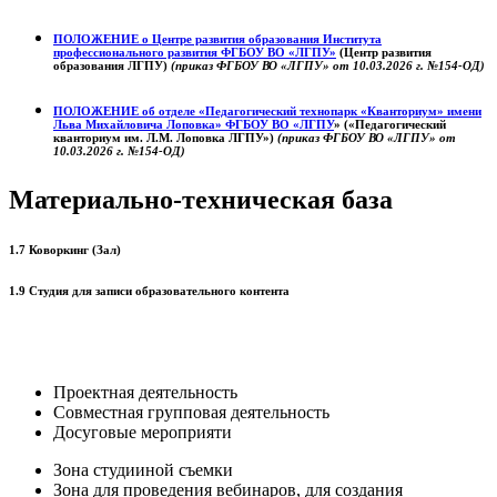
ПОЛОЖЕНИЕ о
Центре развития образования
Института
профессионального развития ФГБОУ ВО «ЛГПУ»
(Центр развития
образования ЛГПУ)
(приказ ФГБОУ ВО «ЛГПУ» от 10.03.2026 г. №154-ОД)
ПОЛОЖЕНИЕ об отделе «Педагогический технопарк «Кванториум» имени
Льва Михайловича Лоповка»
ФГБОУ ВО «ЛГПУ
» («Педагогический
кванториум им. Л.М. Лоповка ЛГПУ»)
(приказ ФГБОУ ВО «ЛГПУ» от
10.03.2026 г. №154-ОД)
Материально-техническая база
1.7 Коворкинг (Зал)
1.9 Студия для записи образовательного контента
Проектная деятельность
Совместная групповая деятельность
Досуговые мероприяти
Зона студииной съемки
Зона для проведения вебинаров, для создания