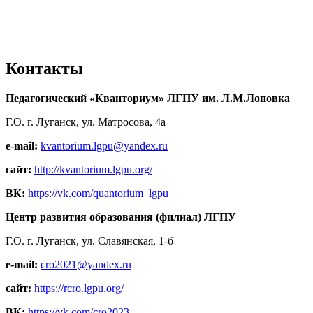
Контакты
Педагогический «Кванториум» ЛГПУ им. Л.М.Лоповка
Г.О. г. Луганск, ул. Матросова, 4а
e-mail:
kvantorium.lgpu@yandex.ru
сайт:
http://kvantorium.lgpu.org/
ВК:
https://vk.com/quantorium_lgpu
Центр развития образования (филиал) ЛГПУ
Г.О. г. Луганск, ул. Славянская, 1-б
e-mail:
cro2021@yandex.ru
сайт:
https://rcro.lgpu.org/
ВК:
https://vk.com/cro2023