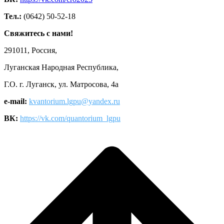
Тел.:
(0642) 50-52-18
Свяжитесь с нами!
291011, Россия,
Луганская Народная Республика,
Г.О. г. Луганск, ул. Матросова, 4а
e-mail:
kvantorium.lgpu@yandex.ru
ВК:
https://vk.com/quantorium_lgpu