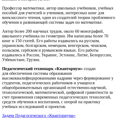
Профессор математики, автор школьных учебников, учебных
пособий для учителей и учеников, интересных книг для
внеклассного чтения, один из создателей теории проблемного
обучения и развивающей системы задач по математике.
Автор более 200 научных трудов, около 60 монографий,
школьного учебника по геометрии. Им написаны более 70
книг и 150 статей. Его работы издавались на русском,
украинском, болгарском, немецком, венгерском, чешском,
польском, сербском и румынском языках. Его работы
издавались в России, Украине, Эстонии, Литве, Белоруссии,
Узбекистане, Грузии.
Педагогический технопарк «Кванториум»
создан
для
обеспечения системы образования
высококвалифицированными кадрами через формирование у
студентов, педагогических работников и учащихся
общеобразовательных организаций естественно-научной,
технологической, математической, цифровой грамотности за
счет применения современных педагогических технологий,
средств обучения и воспитания, с опорой на практику
учебных исследований и проектов.
Задачи Педагогического «Кванториума»