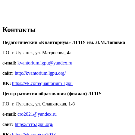
Контакты
Педагогический «Кванториум» ЛГПУ им. Л.М.Лоповка
Г.О. г. Луганск, ул. Матросова, 4а
e-mail:
kvantorium.lgpu@yandex.ru
сайт:
http://kvantorium.lgpu.org/
ВК:
https://vk.com/quantorium_lgpu
Центр развития образования (филиал) ЛГПУ
Г.О. г. Луганск, ул. Славянская, 1-б
e-mail:
cro2021@yandex.ru
сайт:
https://rcro.lgpu.org/
ВК:
https://vk.com/cro2023