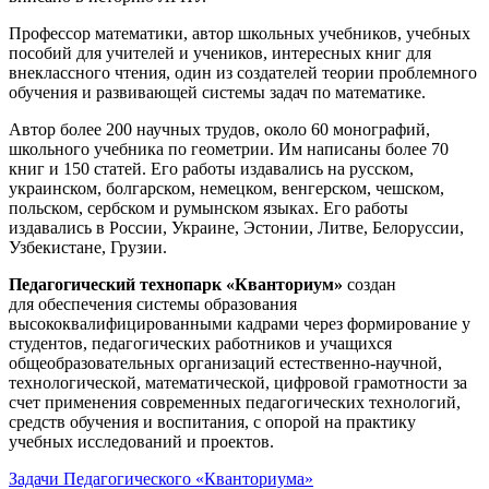
Профессор математики, автор школьных учебников, учебных
пособий для учителей и учеников, интересных книг для
внеклассного чтения, один из создателей теории проблемного
обучения и развивающей системы задач по математике.
Автор более 200 научных трудов, около 60 монографий,
школьного учебника по геометрии. Им написаны более 70
книг и 150 статей. Его работы издавались на русском,
украинском, болгарском, немецком, венгерском, чешском,
польском, сербском и румынском языках. Его работы
издавались в России, Украине, Эстонии, Литве, Белоруссии,
Узбекистане, Грузии.
Педагогический технопарк «Кванториум»
создан
для
обеспечения системы образования
высококвалифицированными кадрами через формирование у
студентов, педагогических работников и учащихся
общеобразовательных организаций естественно-научной,
технологической, математической, цифровой грамотности за
счет применения современных педагогических технологий,
средств обучения и воспитания, с опорой на практику
учебных исследований и проектов.
Задачи Педагогического «Кванториума»