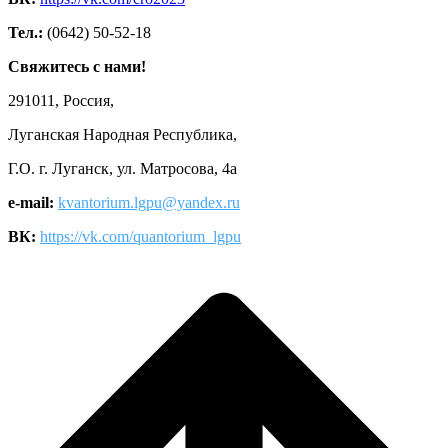
Тел.:
(0642) 50-52-18
Свяжитесь с нами!
291011, Россия,
Луганская Народная Республика,
Г.О. г. Луганск, ул. Матросова, 4а
e-mail:
kvantorium.lgpu@yandex.ru
ВК:
https://vk.com/quantorium_lgpu