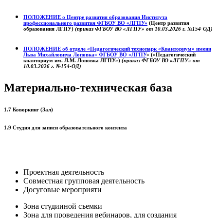
ПОЛОЖЕНИЕ о
Центре развития образования
Института
профессионального развития ФГБОУ ВО «ЛГПУ»
(Центр развития
образования ЛГПУ)
(приказ ФГБОУ ВО «ЛГПУ» от 10.03.2026 г. №154-ОД)
ПОЛОЖЕНИЕ об отделе «Педагогический технопарк «Кванториум» имени
Льва Михайловича Лоповка»
ФГБОУ ВО «ЛГПУ
» («Педагогический
кванториум им. Л.М. Лоповка ЛГПУ»)
(приказ ФГБОУ ВО «ЛГПУ» от
10.03.2026 г. №154-ОД)
Материально-техническая база
1.7 Коворкинг (Зал)
1.9 Студия для записи образовательного контента
Проектная деятельность
Совместная групповая деятельность
Досуговые мероприяти
Зона студииной съемки
Зона для проведения вебинаров, для создания