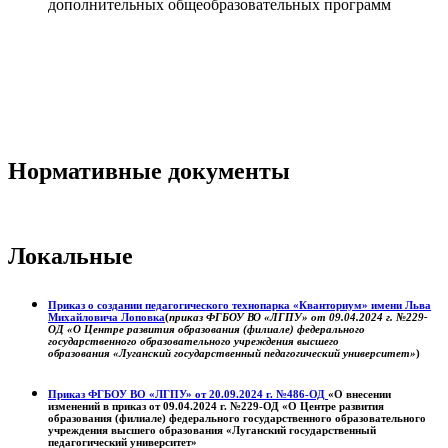
дополнительных общеобразовательных программ
Нормативные документы
Локальные
Приказ о создании педагогического технопарка «Кванториум» имени Льва
Михайловича Лоповка
(
приказ ФГБОУ ВО «ЛГПУ» от 09.04.2024 г. №229-
ОД «О Центре развития образования (филиале) федерального
государственного образовательного учреждения высшего
образования «Луганский государственный педагогический университет»
)
Приказ ФГБОУ ВО «ЛГПУ» от 20.09.2024 г. №486-ОД
«О внесении
изменений в приказ от 09.04.2024 г. №229-ОД «О Центре развития
образования (филиале) федерального государственного образовательного
учреждения высшего образования «Луганский государственный
педагогический университет»