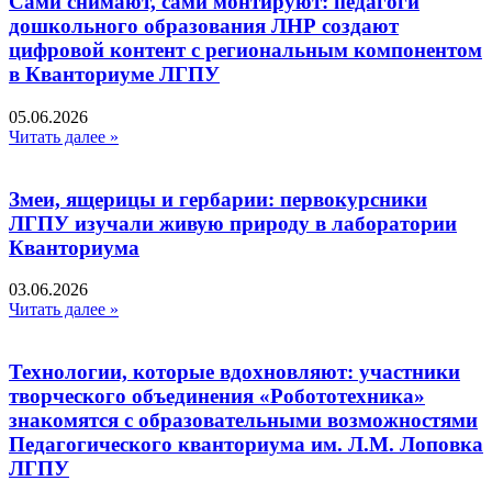
Сами снимают, сами монтируют: педагоги
дошкольного образования ЛНР создают
цифровой контент с региональным компонентом
в Кванториуме ЛГПУ​
05.06.2026
Читать далее »
Змеи, ящерицы и гербарии: первокурсники
ЛГПУ изучали живую природу в лаборатории
Кванториума
03.06.2026
Читать далее »
Технологии, которые вдохновляют: участники
творческого объединения «Робототехника»
знакомятся с образовательными возможностями
Педагогического кванториума им. Л.М. Лоповка
ЛГПУ