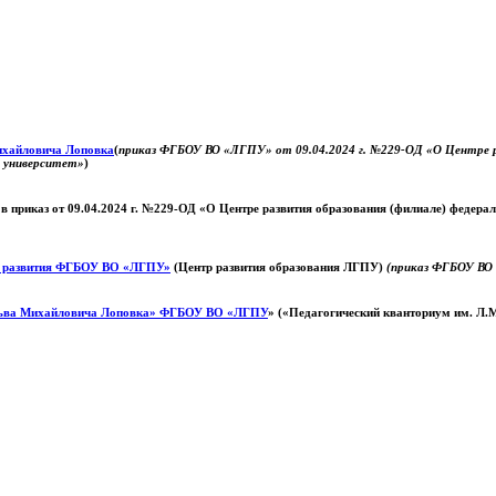
Михайловича Лоповка
(
приказ ФГБОУ ВО «ЛГПУ» от 09.04.2024 г. №229-ОД «О Центре ра
й университет»
)
 в приказ от 09.04.2024 г. №229-ОД «О Центре развития образования (филиале) федер
о развития ФГБОУ ВО «ЛГПУ»
(Центр развития образования ЛГПУ)
(приказ ФГБОУ ВО 
ьва Михайловича Лоповка»
ФГБОУ ВО «ЛГПУ
» («Педагогический кванториум им. Л