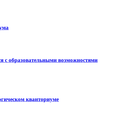
иума
ся с образовательными возможностями
гогическом кванториуме