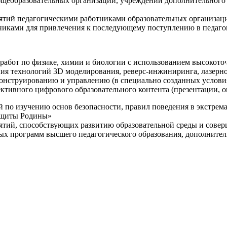
щеобразовательных организаций, учреждений дополнительного 
ятий педагогическими работниками образовательных организаци
никами для привлечения к последующему поступлению в педаго
 работ по физике, химии и биологии с использованием высокот
ния технологий 3D моделирования, реверс-инжиниринга, лазерн
конструированию и управлению (в специально созданных услов
ективного цифрового образовательного контента (презентации,
й по изучению основ безопасности, правил поведения в экстрем
защиты Родины»
иятий, способствующих развитию образовательной среды и сове
ных программ высшего педагогического образования, дополнит