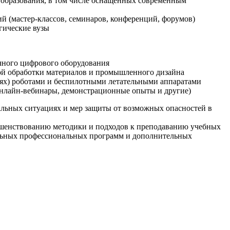
образования, в том числе оснащенных современным
й (мастер-классов, семинаров, конференций, форумов)
гические вузы
очного цифрового оборудования
ой обработки материалов и промышленного дизайна
иях) роботами и беспилотными летательными аппаратами
 онлайн-вебинары, демонстрационные опыты и другие)
альных ситуациях и мер защиты от возможных опасностей в
ршенствованию методики и подходов к преподаванию учебных
ельных профессиональных программ и дополнительных