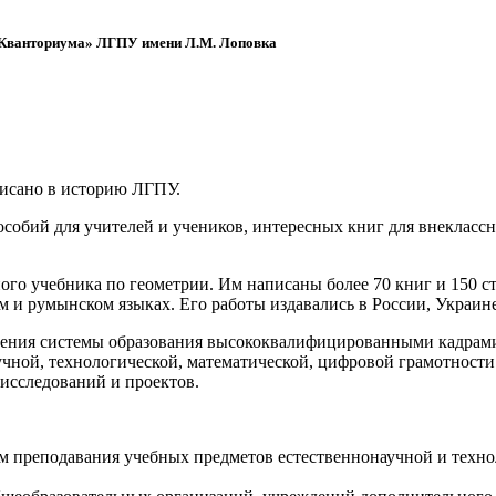
 «Кванториума» ЛГПУ имени Л.М. Лоповка
писано в историю ЛГПУ.
обий для учителей и учеников, интересных книг для внеклассно
ого учебника по геометрии. Им написаны более 70 книг и 150 ст
м и румынском языках. Его работы издавались в России, Украине
ения системы образования высококвалифицированными кадрами 
чной, технологической, математической, цифровой грамотности
х исследований и проектов.
ям преподавания учебных предметов естественнонаучной и техн