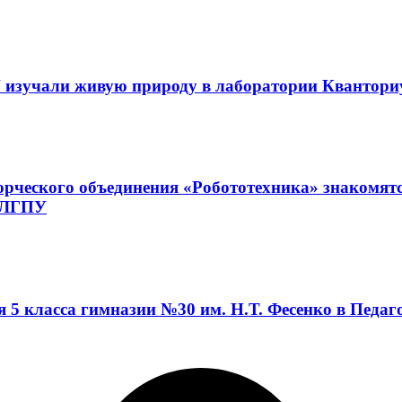
 изучали живую природу в лаборатории Квантор
орческого объединения «Робототехника» знакомят
а ЛГПУ
я 5 класса гимназии №30 им. Н.Т. Фесенко в Педа