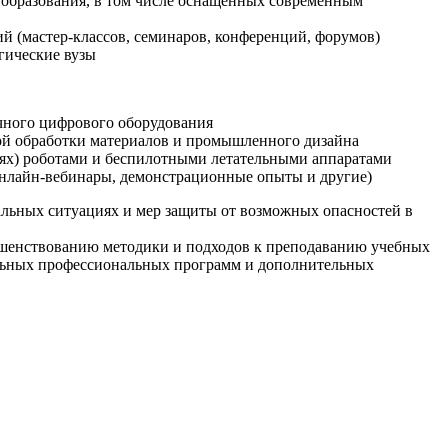
образования, в том числе оснащенных современным
й (мастер-классов, семинаров, конференций, форумов)
гические вузы
очного цифрового оборудования
ой обработки материалов и промышленного дизайна
иях) роботами и беспилотными летательными аппаратами
 онлайн-вебинары, демонстрационные опыты и другие)
альных ситуациях и мер защиты от возможных опасностей в
ршенствованию методики и подходов к преподаванию учебных
ельных профессиональных программ и дополнительных