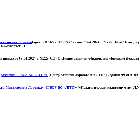
Михайловича Лоповка
(
приказ ФГБОУ ВО «ЛГПУ» от 09.04.2024 г. №229-ОД «О Центре ра
й университет»
)
 в приказ от 09.04.2024 г. №229-ОД «О Центре развития образования (филиале) федер
о развития ФГБОУ ВО «ЛГПУ»
(Центр развития образования ЛГПУ)
(приказ ФГБОУ ВО 
ьва Михайловича Лоповка»
ФГБОУ ВО «ЛГПУ
» («Педагогический кванториум им. Л