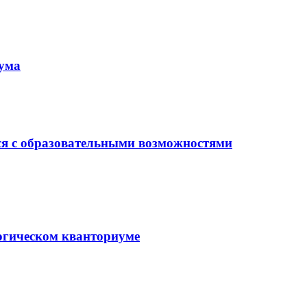
иума
ся с образовательными возможностями
гогическом кванториуме