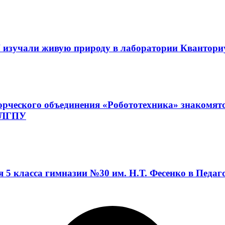
 изучали живую природу в лаборатории Квантор
орческого объединения «Робототехника» знакомят
а ЛГПУ
я 5 класса гимназии №30 им. Н.Т. Фесенко в Педа