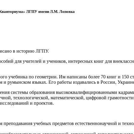
 «Кванториума» ЛГПУ имени Л.М. Лоповка
писано в историю ЛГПУ.
обий для учителей и учеников, интересных книг для внеклассно
ого учебника по геометрии. Им написаны более 70 книг и 150 ст
м и румынском языках. Его работы издавались в России, Украине
ения системы образования высококвалифицированными кадрами 
чной, технологической, математической, цифровой грамотности
х исследований и проектов.
ям преподавания учебных предметов естественнонаучной и техн