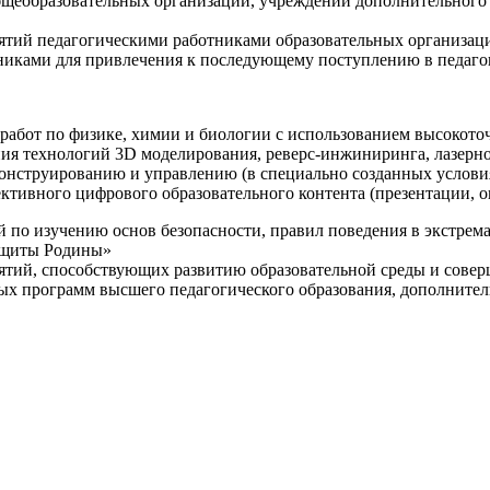
щеобразовательных организаций, учреждений дополнительного 
ятий педагогическими работниками образовательных организаци
никами для привлечения к последующему поступлению в педаго
 работ по физике, химии и биологии с использованием высокот
ния технологий 3D моделирования, реверс-инжиниринга, лазерн
конструированию и управлению (в специально созданных услов
ективного цифрового образовательного контента (презентации,
й по изучению основ безопасности, правил поведения в экстрем
защиты Родины»
иятий, способствующих развитию образовательной среды и сове
ных программ высшего педагогического образования, дополнит