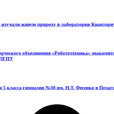
 изучали живую природу в лаборатории Квантор
орческого объединения «Робототехника» знакомят
а ЛГПУ
я 5 класса гимназии №30 им. Н.Т. Фесенко в Педа