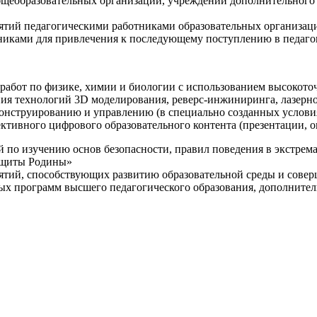
щеобразовательных организаций, учреждений дополнительного 
ятий педагогическими работниками образовательных организаци
никами для привлечения к последующему поступлению в педаго
 работ по физике, химии и биологии с использованием высокот
ния технологий 3D моделирования, реверс-инжиниринга, лазерн
конструированию и управлению (в специально созданных услов
ективного цифрового образовательного контента (презентации,
й по изучению основ безопасности, правил поведения в экстрем
защиты Родины»
иятий, способствующих развитию образовательной среды и сове
ных программ высшего педагогического образования, дополнит