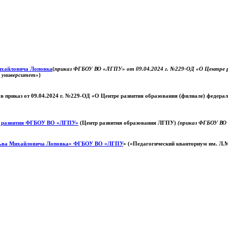
Михайловича Лоповка
(
приказ ФГБОУ ВО «ЛГПУ» от 09.04.2024 г. №229-ОД «О Центре ра
й университет»
)
 в приказ от 09.04.2024 г. №229-ОД «О Центре развития образования (филиале) федер
о развития ФГБОУ ВО «ЛГПУ»
(Центр развития образования ЛГПУ)
(приказ ФГБОУ ВО 
ьва Михайловича Лоповка»
ФГБОУ ВО «ЛГПУ
» («Педагогический кванториум им. Л