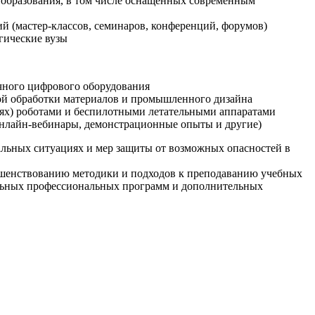
образования, в том числе оснащенных современным
й (мастер-классов, семинаров, конференций, форумов)
гические вузы
очного цифрового оборудования
ой обработки материалов и промышленного дизайна
иях) роботами и беспилотными летательными аппаратами
 онлайн-вебинары, демонстрационные опыты и другие)
альных ситуациях и мер защиты от возможных опасностей в
ршенствованию методики и подходов к преподаванию учебных
ельных профессиональных программ и дополнительных