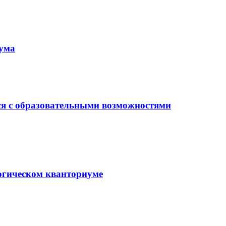
иума
ся с образовательными возможностями
гогическом кванториуме