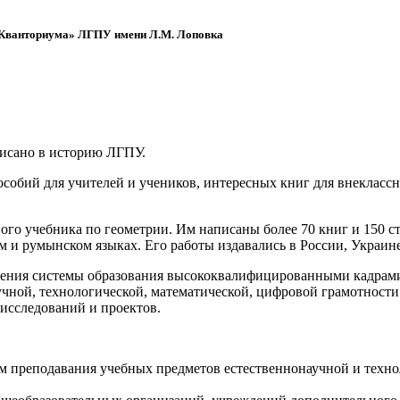
 «Кванториума» ЛГПУ имени Л.М. Лоповка
писано в историю ЛГПУ.
обий для учителей и учеников, интересных книг для внеклассно
ого учебника по геометрии. Им написаны более 70 книг и 150 ст
м и румынском языках. Его работы издавались в России, Украине
ения системы образования высококвалифицированными кадрами 
чной, технологической, математической, цифровой грамотности
х исследований и проектов.
ям преподавания учебных предметов естественнонаучной и техн