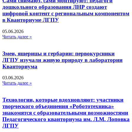
Сами снимают, сами монтируют: педагоги
дошкольного образования ЛНР создают
цифровой контент с региональным компонентом
в Кванториуме ЛГПУ​
05.06.2026
Читать далее »
Змеи, ящерицы и гербарии: первокурсники
ЛГПУ изучали живую природу в лаборатории
Кванториума
03.06.2026
Читать далее »
Технологии, которые вдохновляют: участники
творческого объединения «Робототехника»
знакомятся с образовательными возможностями
Педагогического кванториума им. Л.М. Лоповка
ЛГПУ