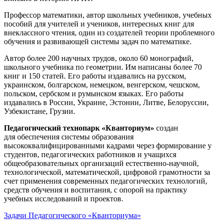
Профессор математики, автор школьных учебников, учебных
пособий для учителей и учеников, интересных книг для
внеклассного чтения, один из создателей теории проблемного
обучения и развивающей системы задач по математике.
Автор более 200 научных трудов, около 60 монографий,
школьного учебника по геометрии. Им написаны более 70
книг и 150 статей. Его работы издавались на русском,
украинском, болгарском, немецком, венгерском, чешском,
польском, сербском и румынском языках. Его работы
издавались в России, Украине, Эстонии, Литве, Белоруссии,
Узбекистане, Грузии.
Педагогический технопарк «Кванториум»
создан
для
обеспечения системы образования
высококвалифицированными кадрами через формирование у
студентов, педагогических работников и учащихся
общеобразовательных организаций естественно-научной,
технологической, математической, цифровой грамотности за
счет применения современных педагогических технологий,
средств обучения и воспитания, с опорой на практику
учебных исследований и проектов.
Задачи Педагогического «Кванториума»