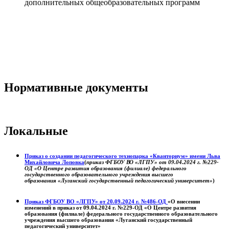
дополнительных общеобразовательных программ
Нормативные документы
Локальные
Приказ о создании педагогического технопарка «Кванториум» имени Льва
Михайловича Лоповка
(
приказ ФГБОУ ВО «ЛГПУ» от 09.04.2024 г. №229-
ОД «О Центре развития образования (филиале) федерального
государственного образовательного учреждения высшего
образования «Луганский государственный педагогический университет»
)
Приказ ФГБОУ ВО «ЛГПУ» от 20.09.2024 г. №486-ОД
«О внесении
изменений в приказ от 09.04.2024 г. №229-ОД «О Центре развития
образования (филиале) федерального государственного образовательного
учреждения высшего образования «Луганский государственный
педагогический университет»