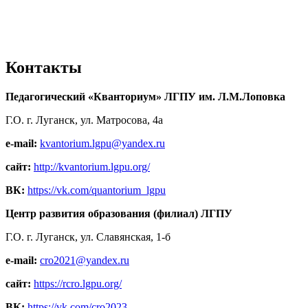
Контакты
Педагогический «Кванториум» ЛГПУ им. Л.М.Лоповка
Г.О. г. Луганск, ул. Матросова, 4а
e-mail:
kvantorium.lgpu@yandex.ru
сайт:
http://kvantorium.lgpu.org/
ВК:
https://vk.com/quantorium_lgpu
Центр развития образования (филиал) ЛГПУ
Г.О. г. Луганск, ул. Славянская, 1-б
e-mail:
cro2021@yandex.ru
сайт:
https://rcro.lgpu.org/
ВК:
https://vk.com/cro2023