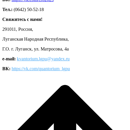
Тел.:
(0642) 50-52-18
Свяжитесь с нами!
291011, Россия,
Луганская Народная Республика,
Г.О. г. Луганск, ул. Матросова, 4а
e-mail:
kvantorium.lgpu@yandex.ru
ВК:
https://vk.com/quantorium_lgpu