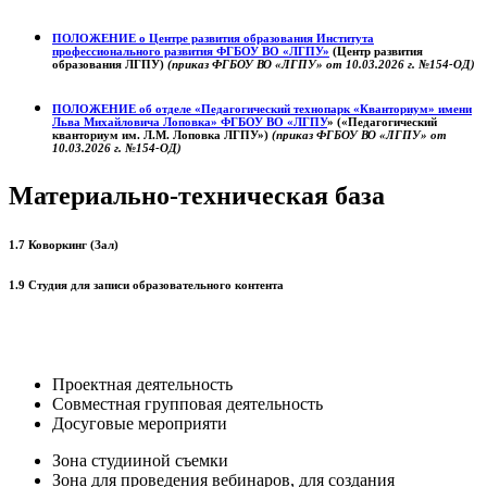
ПОЛОЖЕНИЕ о
Центре развития образования
Института
профессионального развития ФГБОУ ВО «ЛГПУ»
(Центр развития
образования ЛГПУ)
(приказ ФГБОУ ВО «ЛГПУ» от 10.03.2026 г. №154-ОД)
ПОЛОЖЕНИЕ об отделе «Педагогический технопарк «Кванториум» имени
Льва Михайловича Лоповка»
ФГБОУ ВО «ЛГПУ
» («Педагогический
кванториум им. Л.М. Лоповка ЛГПУ»)
(приказ ФГБОУ ВО «ЛГПУ» от
10.03.2026 г. №154-ОД)
Материально-техническая база
1.7 Коворкинг (Зал)
1.9 Студия для записи образовательного контента
Проектная деятельность
Совместная групповая деятельность
Досуговые мероприяти
Зона студииной съемки
Зона для проведения вебинаров, для создания