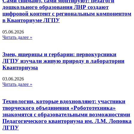
Сами снимают, сами монтируют: педагоги
дошкольного образования ЛНР создают
цифровой контент с региональным компонентом
в Кванториуме ЛГПУ​
05.06.2026
Читать далее »
Змеи, ящерицы и гербарии: первокурсники
ЛГПУ изучали живую природу в лаборатории
Кванториума
03.06.2026
Читать далее »
Технологии, которые вдохновляют: участники
творческого объединения «Робототехника»
знакомятся с образовательными возможностями
Педагогического кванториума им. Л.М. Лоповка
ЛГПУ