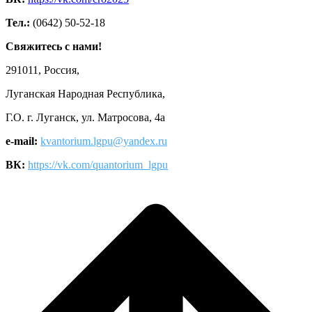
Тел.:
(0642) 50-52-18
Свяжитесь с нами!
291011, Россия,
Луганская Народная Республика,
Г.О. г. Луганск, ул. Матросова, 4а
e-mail:
kvantorium.lgpu@yandex.ru
ВК:
https://vk.com/quantorium_lgpu