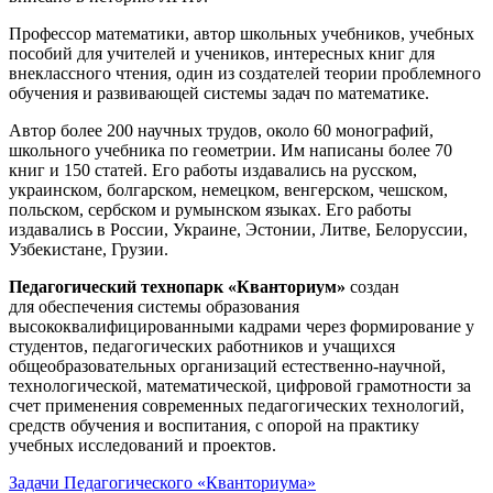
Профессор математики, автор школьных учебников, учебных
пособий для учителей и учеников, интересных книг для
внеклассного чтения, один из создателей теории проблемного
обучения и развивающей системы задач по математике.
Автор более 200 научных трудов, около 60 монографий,
школьного учебника по геометрии. Им написаны более 70
книг и 150 статей. Его работы издавались на русском,
украинском, болгарском, немецком, венгерском, чешском,
польском, сербском и румынском языках. Его работы
издавались в России, Украине, Эстонии, Литве, Белоруссии,
Узбекистане, Грузии.
Педагогический технопарк «Кванториум»
создан
для
обеспечения системы образования
высококвалифицированными кадрами через формирование у
студентов, педагогических работников и учащихся
общеобразовательных организаций естественно-научной,
технологической, математической, цифровой грамотности за
счет применения современных педагогических технологий,
средств обучения и воспитания, с опорой на практику
учебных исследований и проектов.
Задачи Педагогического «Кванториума»