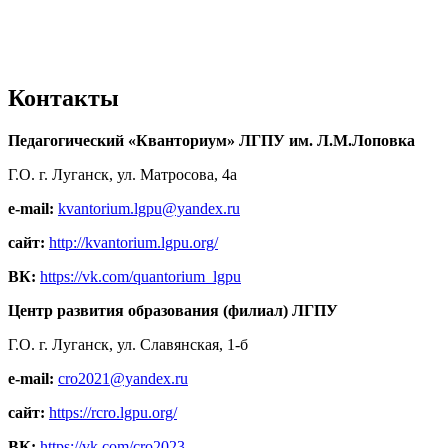
Контакты
Педагогический «Кванториум» ЛГПУ им. Л.М.Лоповка
Г.О. г. Луганск, ул. Матросова, 4а
e-mail:
kvantorium.lgpu@yandex.ru
сайт:
http://kvantorium.lgpu.org/
ВК:
https://vk.com/quantorium_lgpu
Центр развития образования (филиал) ЛГПУ
Г.О. г. Луганск, ул. Славянская, 1-б
e-mail:
cro2021@yandex.ru
сайт:
https://rcro.lgpu.org/
ВК:
https://vk.com/cro2023