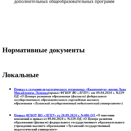
дополнительных общеобразовательных программ
Нормативные документы
Локальные
Приказ о создании педагогического технопарка «Кванториум» имени Льва
Михайловича Лоповка
(
приказ ФГБОУ ВО «ЛГПУ» от 09.04.2024 г. №229-
ОД «О Центре развития образования (филиале) федерального
государственного образовательного учреждения высшего
образования «Луганский государственный педагогический университет»
)
Приказ ФГБОУ ВО «ЛГПУ» от 20.09.2024 г. №486-ОД
«О внесении
изменений в приказ от 09.04.2024 г. №229-ОД «О Центре развития
образования (филиале) федерального государственного образовательного
учреждения высшего образования «Луганский государственный
педагогический университет»