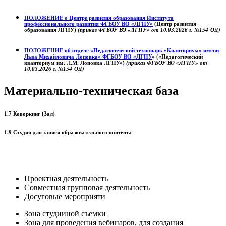
ПОЛОЖЕНИЕ о
Центре развития образования
Института
профессионального развития ФГБОУ ВО «ЛГПУ»
(Центр развития
образования ЛГПУ)
(приказ ФГБОУ ВО «ЛГПУ» от 10.03.2026 г. №154-ОД)
ПОЛОЖЕНИЕ об отделе «Педагогический технопарк «Кванториум» имени
Льва Михайловича Лоповка»
ФГБОУ ВО «ЛГПУ
» («Педагогический
кванториум им. Л.М. Лоповка ЛГПУ»)
(приказ ФГБОУ ВО «ЛГПУ» от
10.03.2026 г. №154-ОД)
Материально-техническая база
1.7 Коворкинг (Зал)
1.9 Студия для записи образовательного контента
Проектная деятельность
Совместная групповая деятельность
Досуговые мероприяти
Зона студииной съемки
Зона для проведения вебинаров, для создания