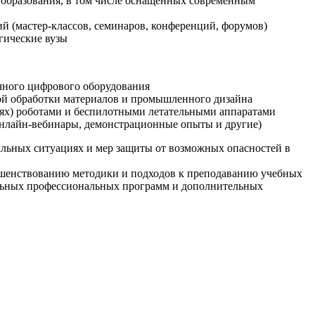
образования, в том числе оснащенных современным
й (мастер-классов, семинаров, конференций, форумов)
гические вузы
очного цифрового оборудования
ой обработки материалов и промышленного дизайна
иях) роботами и беспилотными летательными аппаратами
 онлайн-вебинары, демонстрационные опыты и другие)
альных ситуациях и мер защиты от возможных опасностей в
ршенствованию методики и подходов к преподаванию учебных
ельных профессиональных программ и дополнительных