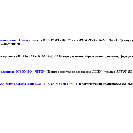
Михайловича Лоповка
(
приказ ФГБОУ ВО «ЛГПУ» от 09.04.2024 г. №229-ОД «О Центре ра
й университет»
)
 в приказ от 09.04.2024 г. №229-ОД «О Центре развития образования (филиале) федер
о развития ФГБОУ ВО «ЛГПУ»
(Центр развития образования ЛГПУ)
(приказ ФГБОУ ВО 
ьва Михайловича Лоповка»
ФГБОУ ВО «ЛГПУ
» («Педагогический кванториум им. Л