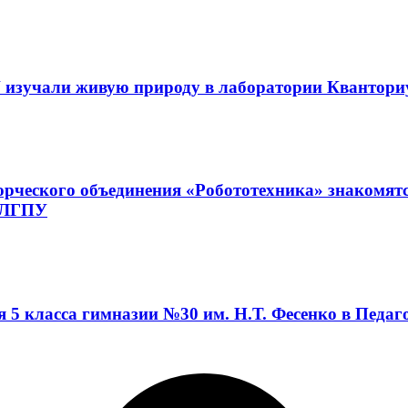
 изучали живую природу в лаборатории Квантор
орческого объединения «Робототехника» знакомят
а ЛГПУ
я 5 класса гимназии №30 им. Н.Т. Фесенко в Педа