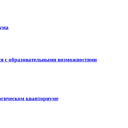
иума
ся с образовательными возможностями
гогическом кванториуме