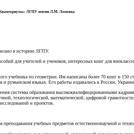
 «Кванториума» ЛГПУ имени Л.М. Лоповка
писано в историю ЛГПУ.
обий для учителей и учеников, интересных книг для внеклассно
ого учебника по геометрии. Им написаны более 70 книг и 150 ст
м и румынском языках. Его работы издавались в России, Украине
ения системы образования высококвалифицированными кадрами 
чной, технологической, математической, цифровой грамотности
х исследований и проектов.
ям преподавания учебных предметов естественнонаучной и техн