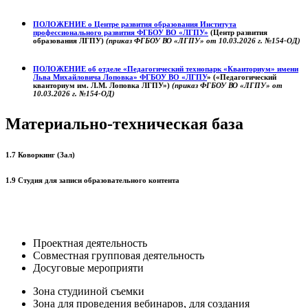
ПОЛОЖЕНИЕ о
Центре развития образования
Института
профессионального развития ФГБОУ ВО «ЛГПУ»
(Центр развития
образования ЛГПУ)
(приказ ФГБОУ ВО «ЛГПУ» от 10.03.2026 г. №154-ОД)
ПОЛОЖЕНИЕ об отделе «Педагогический технопарк «Кванториум» имени
Льва Михайловича Лоповка»
ФГБОУ ВО «ЛГПУ
» («Педагогический
кванториум им. Л.М. Лоповка ЛГПУ»)
(приказ ФГБОУ ВО «ЛГПУ» от
10.03.2026 г. №154-ОД)
Материально-техническая база
1.7 Коворкинг (Зал)
1.9 Студия для записи образовательного контента
Проектная деятельность
Совместная групповая деятельность
Досуговые мероприяти
Зона студииной съемки
Зона для проведения вебинаров, для создания