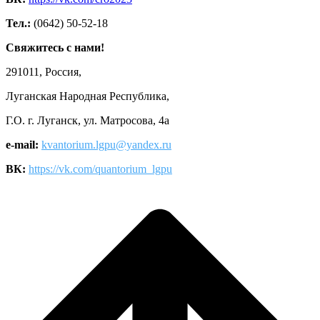
Тел.:
(0642) 50-52-18
Свяжитесь с нами!
291011, Россия,
Луганская Народная Республика,
Г.О. г. Луганск, ул. Матросова, 4а
e-mail:
kvantorium.lgpu@yandex.ru
ВК:
https://vk.com/quantorium_lgpu