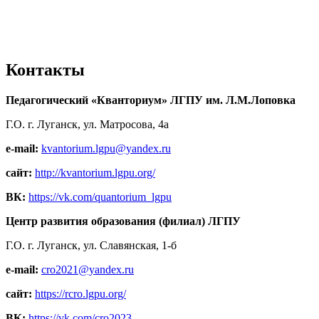
Контакты
Педагогический «Кванториум» ЛГПУ им. Л.М.Лоповка
Г.О. г. Луганск, ул. Матросова, 4а
e-mail:
kvantorium.lgpu@yandex.ru
сайт:
http://kvantorium.lgpu.org/
ВК:
https://vk.com/quantorium_lgpu
Центр развития образования (филиал) ЛГПУ
Г.О. г. Луганск, ул. Славянская, 1-б
e-mail:
cro2021@yandex.ru
сайт:
https://rcro.lgpu.org/
ВК:
https://vk.com/cro2023