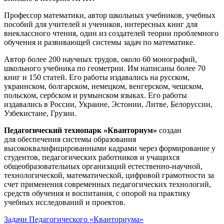
Профессор математики, автор школьных учебников, учебных
пособий для учителей и учеников, интересных книг для
внеклассного чтения, один из создателей теории проблемного
обучения и развивающей системы задач по математике.
Автор более 200 научных трудов, около 60 монографий,
школьного учебника по геометрии. Им написаны более 70
книг и 150 статей. Его работы издавались на русском,
украинском, болгарском, немецком, венгерском, чешском,
польском, сербском и румынском языках. Его работы
издавались в России, Украине, Эстонии, Литве, Белоруссии,
Узбекистане, Грузии.
Педагогический технопарк «Кванториум»
создан
для
обеспечения системы образования
высококвалифицированными кадрами через формирование у
студентов, педагогических работников и учащихся
общеобразовательных организаций естественно-научной,
технологической, математической, цифровой грамотности за
счет применения современных педагогических технологий,
средств обучения и воспитания, с опорой на практику
учебных исследований и проектов.
Задачи Педагогического «Кванториума»