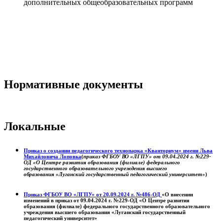
дополнительных общеобразовательных программ
Нормативные документы
Локальные
Приказ о создании педагогического технопарка «Кванториум» имени Льва
Михайловича Лоповка
(
приказ ФГБОУ ВО «ЛГПУ» от 09.04.2024 г. №229-
ОД «О Центре развития образования (филиале) федерального
государственного образовательного учреждения высшего
образования «Луганский государственный педагогический университет»
)
Приказ ФГБОУ ВО «ЛГПУ» от 20.09.2024 г. №486-ОД
«О внесении
изменений в приказ от 09.04.2024 г. №229-ОД «О Центре развития
образования (филиале) федерального государственного образовательного
учреждения высшего образования «Луганский государственный
педагогический университет»