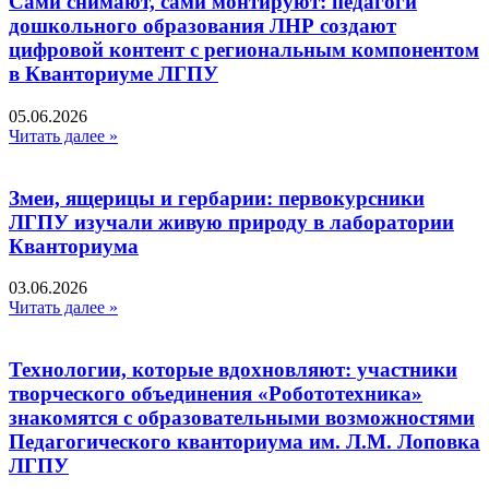
Сами снимают, сами монтируют: педагоги
дошкольного образования ЛНР создают
цифровой контент с региональным компонентом
в Кванториуме ЛГПУ​
05.06.2026
Читать далее »
Змеи, ящерицы и гербарии: первокурсники
ЛГПУ изучали живую природу в лаборатории
Кванториума
03.06.2026
Читать далее »
Технологии, которые вдохновляют: участники
творческого объединения «Робототехника»
знакомятся с образовательными возможностями
Педагогического кванториума им. Л.М. Лоповка
ЛГПУ