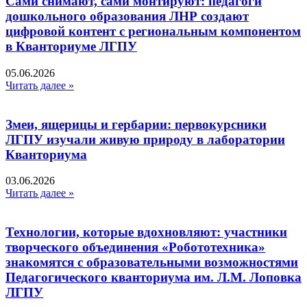
Сами снимают, сами монтируют: педагоги
дошкольного образования ЛНР создают
цифровой контент с региональным компонентом
в Кванториуме ЛГПУ​
05.06.2026
Читать далее »
Змеи, ящерицы и гербарии: первокурсники
ЛГПУ изучали живую природу в лаборатории
Кванториума
03.06.2026
Читать далее »
Технологии, которые вдохновляют: участники
творческого объединения «Робототехника»
знакомятся с образовательными возможностями
Педагогического кванториума им. Л.М. Лоповка
ЛГПУ