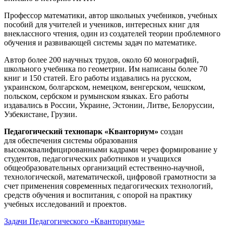
Профессор математики, автор школьных учебников, учебных
пособий для учителей и учеников, интересных книг для
внеклассного чтения, один из создателей теории проблемного
обучения и развивающей системы задач по математике.
Автор более 200 научных трудов, около 60 монографий,
школьного учебника по геометрии. Им написаны более 70
книг и 150 статей. Его работы издавались на русском,
украинском, болгарском, немецком, венгерском, чешском,
польском, сербском и румынском языках. Его работы
издавались в России, Украине, Эстонии, Литве, Белоруссии,
Узбекистане, Грузии.
Педагогический технопарк «Кванториум»
создан
для
обеспечения системы образования
высококвалифицированными кадрами через формирование у
студентов, педагогических работников и учащихся
общеобразовательных организаций естественно-научной,
технологической, математической, цифровой грамотности за
счет применения современных педагогических технологий,
средств обучения и воспитания, с опорой на практику
учебных исследований и проектов.
Задачи Педагогического «Кванториума»