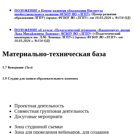
ПОЛОЖЕНИЕ о
Центре развития образования
Института
профессионального развития ФГБОУ ВО «ЛГПУ»
(Центр развития
образования ЛГПУ)
(приказ ФГБОУ ВО «ЛГПУ» от 10.03.2026 г. №154-ОД)
ПОЛОЖЕНИЕ об отделе «Педагогический технопарк «Кванториум» имени
Льва Михайловича Лоповка»
ФГБОУ ВО «ЛГПУ
» («Педагогический
кванториум им. Л.М. Лоповка ЛГПУ»)
(приказ ФГБОУ ВО «ЛГПУ» от
10.03.2026 г. №154-ОД)
Материально-техническая база
1.7 Коворкинг (Зал)
1.9 Студия для записи образовательного контента
Проектная деятельность
Совместная групповая деятельность
Досуговые мероприяти
Зона студииной съемки
Зона для проведения вебинаров, для создания