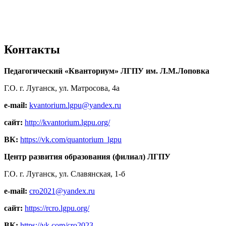
Контакты
Педагогический «Кванториум» ЛГПУ им. Л.М.Лоповка
Г.О. г. Луганск, ул. Матросова, 4а
e-mail:
kvantorium.lgpu@yandex.ru
сайт:
http://kvantorium.lgpu.org/
ВК:
https://vk.com/quantorium_lgpu
Центр развития образования (филиал) ЛГПУ
Г.О. г. Луганск, ул. Славянская, 1-б
e-mail:
cro2021@yandex.ru
сайт:
https://rcro.lgpu.org/
ВК:
https://vk.com/cro2023