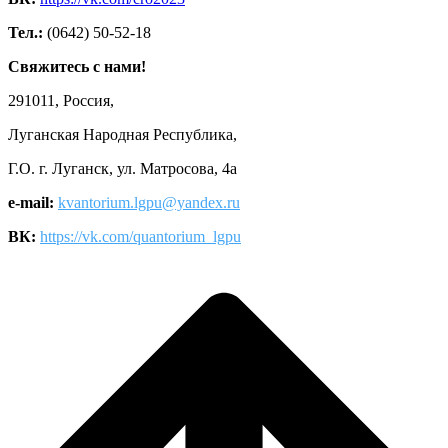
Тел.:
(0642) 50-52-18
Свяжитесь с нами!
291011, Россия,
Луганская Народная Республика,
Г.О. г. Луганск, ул. Матросова, 4а
e-mail:
kvantorium.lgpu@yandex.ru
ВК:
https://vk.com/quantorium_lgpu