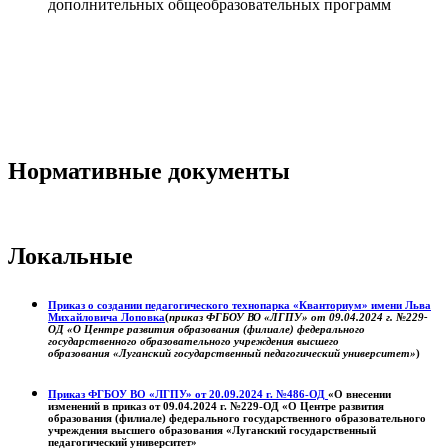
дополнительных общеобразовательных программ
Нормативные документы
Локальные
Приказ о создании педагогического технопарка «Кванториум» имени Льва
Михайловича Лоповка
(
приказ ФГБОУ ВО «ЛГПУ» от 09.04.2024 г. №229-
ОД «О Центре развития образования (филиале) федерального
государственного образовательного учреждения высшего
образования «Луганский государственный педагогический университет»
)
Приказ ФГБОУ ВО «ЛГПУ» от 20.09.2024 г. №486-ОД
«О внесении
изменений в приказ от 09.04.2024 г. №229-ОД «О Центре развития
образования (филиале) федерального государственного образовательного
учреждения высшего образования «Луганский государственный
педагогический университет»