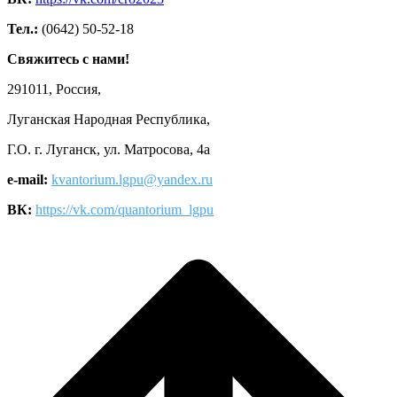
Тел.:
(0642) 50-52-18
Свяжитесь с нами!
291011, Россия,
Луганская Народная Республика,
Г.О. г. Луганск, ул. Матросова, 4а
e-mail:
kvantorium.lgpu@yandex.ru
ВК:
https://vk.com/quantorium_lgpu