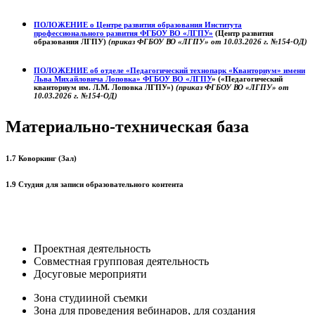
ПОЛОЖЕНИЕ о
Центре развития образования
Института
профессионального развития ФГБОУ ВО «ЛГПУ»
(Центр развития
образования ЛГПУ)
(приказ ФГБОУ ВО «ЛГПУ» от 10.03.2026 г. №154-ОД)
ПОЛОЖЕНИЕ об отделе «Педагогический технопарк «Кванториум» имени
Льва Михайловича Лоповка»
ФГБОУ ВО «ЛГПУ
» («Педагогический
кванториум им. Л.М. Лоповка ЛГПУ»)
(приказ ФГБОУ ВО «ЛГПУ» от
10.03.2026 г. №154-ОД)
Материально-техническая база
1.7 Коворкинг (Зал)
1.9 Студия для записи образовательного контента
Проектная деятельность
Совместная групповая деятельность
Досуговые мероприяти
Зона студииной съемки
Зона для проведения вебинаров, для создания