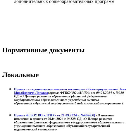
дополнительных общеобразовательных программ
Нормативные документы
Локальные
Приказ о создании педагогического технопарка «Кванториум» имени Льва
Михайловича Лоповка
(
приказ ФГБОУ ВО «ЛГПУ» от 09.04.2024 г. №229-
ОД «О Центре развития образования (филиале) федерального
государственного образовательного учреждения высшего
образования «Луганский государственный педагогический университет»
)
Приказ ФГБОУ ВО «ЛГПУ» от 20.09.2024 г. №486-ОД
«О внесении
изменений в приказ от 09.04.2024 г. №229-ОД «О Центре развития
образования (филиале) федерального государственного образовательного
учреждения высшего образования «Луганский государственный
педагогический университет»