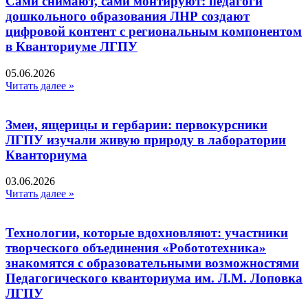
Сами снимают, сами монтируют: педагоги
дошкольного образования ЛНР создают
цифровой контент с региональным компонентом
в Кванториуме ЛГПУ​
05.06.2026
Читать далее »
Змеи, ящерицы и гербарии: первокурсники
ЛГПУ изучали живую природу в лаборатории
Кванториума
03.06.2026
Читать далее »
Технологии, которые вдохновляют: участники
творческого объединения «Робототехника»
знакомятся с образовательными возможностями
Педагогического кванториума им. Л.М. Лоповка
ЛГПУ