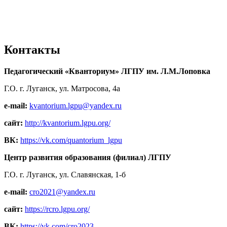
Контакты
Педагогический «Кванториум» ЛГПУ им. Л.М.Лоповка
Г.О. г. Луганск, ул. Матросова, 4а
e-mail:
kvantorium.lgpu@yandex.ru
сайт:
http://kvantorium.lgpu.org/
ВК:
https://vk.com/quantorium_lgpu
Центр развития образования (филиал) ЛГПУ
Г.О. г. Луганск, ул. Славянская, 1-б
e-mail:
cro2021@yandex.ru
сайт:
https://rcro.lgpu.org/
ВК:
https://vk.com/cro2023