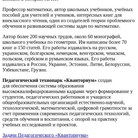
Профессор математики, автор школьных учебников, учебных
пособий для учителей и учеников, интересных книг для
внеклассного чтения, один из создателей теории проблемного
обучения и развивающей системы задач по математике.
Автор более 200 научных трудов, около 60 монографий,
школьного учебника по геометрии. Им написаны более 70
книг и 150 статей. Его работы издавались на русском,
украинском, болгарском, немецком, венгерском, чешском,
польском, сербском и румынском языках. Его работы
издавались в России, Украине, Эстонии, Литве, Белоруссии,
Узбекистане, Грузии.
Педагогический технопарк «Кванториум»
создан
для
обеспечения системы образования
высококвалифицированными кадрами через формирование у
студентов, педагогических работников и учащихся
общеобразовательных организаций естественно-научной,
технологической, математической, цифровой грамотности за
счет применения современных педагогических технологий,
средств обучения и воспитания, с опорой на практику
учебных исследований и проектов.
Задачи Педагогического «Кванториума»