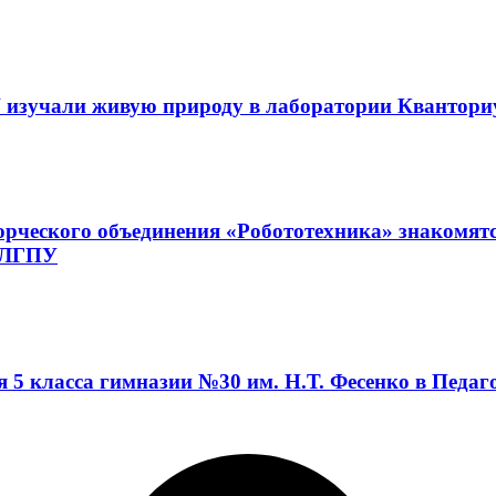
 изучали живую природу в лаборатории Квантор
орческого объединения «Робототехника» знакомят
а ЛГПУ
я 5 класса гимназии №30 им. Н.Т. Фесенко в Педа