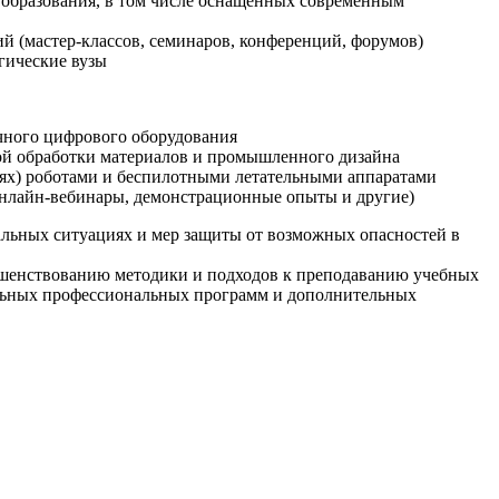
образования, в том числе оснащенных современным
й (мастер-классов, семинаров, конференций, форумов)
гические вузы
очного цифрового оборудования
ой обработки материалов и промышленного дизайна
иях) роботами и беспилотными летательными аппаратами
 онлайн-вебинары, демонстрационные опыты и другие)
альных ситуациях и мер защиты от возможных опасностей в
ршенствованию методики и подходов к преподаванию учебных
ельных профессиональных программ и дополнительных