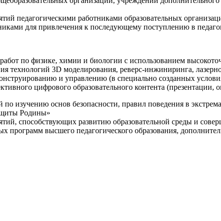
щеобразовательных организаций, учреждений дополнительного 
ятий педагогическими работниками образовательных организаци
никами для привлечения к последующему поступлению в педаго
 работ по физике, химии и биологии с использованием высокот
ния технологий 3D моделирования, реверс-инжиниринга, лазерн
конструированию и управлению (в специально созданных услов
ективного цифрового образовательного контента (презентации,
й по изучению основ безопасности, правил поведения в экстрем
защиты Родины»
иятий, способствующих развитию образовательной среды и сове
ных программ высшего педагогического образования, дополнит