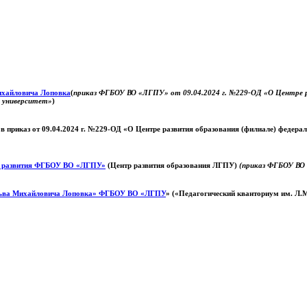
Михайловича Лоповка
(
приказ ФГБОУ ВО «ЛГПУ» от 09.04.2024 г. №229-ОД «О Центре ра
й университет»
)
 в приказ от 09.04.2024 г. №229-ОД «О Центре развития образования (филиале) федер
о развития ФГБОУ ВО «ЛГПУ»
(Центр развития образования ЛГПУ)
(приказ ФГБОУ ВО 
ьва Михайловича Лоповка»
ФГБОУ ВО «ЛГПУ
» («Педагогический кванториум им. Л