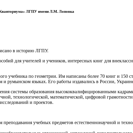
 «Кванториума» ЛГПУ имени Л.М. Лоповка
писано в историю ЛГПУ.
обий для учителей и учеников, интересных книг для внеклассно
ого учебника по геометрии. Им написаны более 70 книг и 150 ст
м и румынском языках. Его работы издавались в России, Украине
ения системы образования высококвалифицированными кадрами 
чной, технологической, математической, цифровой грамотности
х исследований и проектов.
ям преподавания учебных предметов естественнонаучной и техн