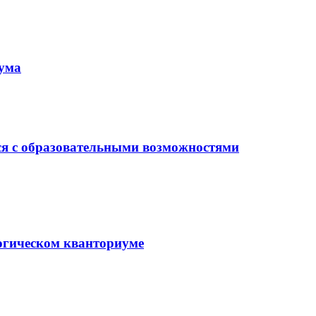
иума
ся с образовательными возможностями
гогическом кванториуме