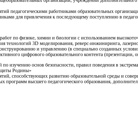
щеобразовательных организаций, учреждений дополнительного 
ятий педагогическими работниками образовательных организаци
никами для привлечения к последующему поступлению в педаго
 работ по физике, химии и биологии с использованием высокот
ния технологий 3D моделирования, реверс-инжиниринга, лазерн
конструированию и управлению (в специально созданных услов
ективного цифрового образовательного контента (презентации,
й по изучению основ безопасности, правил поведения в экстрем
защиты Родины»
иятий, способствующих развитию образовательной среды и сове
ных программ высшего педагогического образования, дополнит