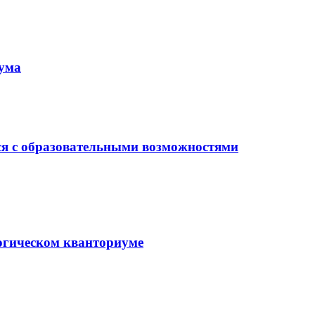
иума
ся с образовательными возможностями
гогическом кванториуме