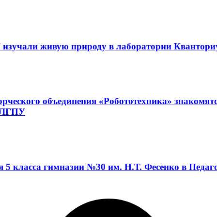
 изучали живую природу в лаборатории Квантор
орческого объединения «Робототехника» знакомят
а ЛГПУ
я 5 класса гимназии №30 им. Н.Т. Фесенко в Педа