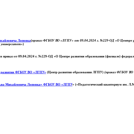
Михайловича Лоповка
(
приказ ФГБОУ ВО «ЛГПУ» от 09.04.2024 г. №229-ОД «О Центре ра
й университет»
)
 в приказ от 09.04.2024 г. №229-ОД «О Центре развития образования (филиале) федер
о развития ФГБОУ ВО «ЛГПУ»
(Центр развития образования ЛГПУ)
(приказ ФГБОУ ВО 
ьва Михайловича Лоповка»
ФГБОУ ВО «ЛГПУ
» («Педагогический кванториум им. Л