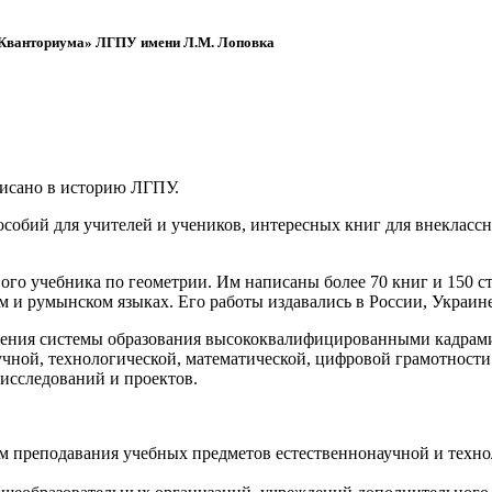
 «Кванториума» ЛГПУ имени Л.М. Лоповка
писано в историю ЛГПУ.
обий для учителей и учеников, интересных книг для внеклассно
ого учебника по геометрии. Им написаны более 70 книг и 150 ст
м и румынском языках. Его работы издавались в России, Украине
ения системы образования высококвалифицированными кадрами 
чной, технологической, математической, цифровой грамотности
х исследований и проектов.
ям преподавания учебных предметов естественнонаучной и техн