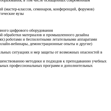
образования, в том числе оснащенных современным
й (мастер-классов, семинаров, конференций, форумов)
гические вузы
очного цифрового оборудования
ой обработки материалов и промышленного дизайна
иях) роботами и беспилотными летательными аппаратами
 онлайн-вебинары, демонстрационные опыты и другие)
альных ситуациях и мер защиты от возможных опасностей в
ршенствованию методики и подходов к преподаванию учебных
ельных профессиональных программ и дополнительных