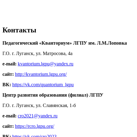
Контакты
Педагогический «Кванториум» ЛГПУ им. Л.М.Лоповка
Г.О. г. Луганск, ул. Матросова, 4а
e-mail:
kvantorium.lgpu@yandex.ru
сайт:
http://kvantorium.lgpu.org/
ВК:
https://vk.com/quantorium_lgpu
Центр развития образования (филиал) ЛГПУ
Г.О. г. Луганск, ул. Славянская, 1-б
e-mail:
cro2021@yandex.ru
сайт:
https://rcro.lgpu.org/
ВК:
https://vk.com/cro2023