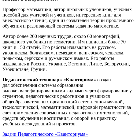
Профессор математики, автор школьных учебников, учебных
пособий для учителей и учеников, интересных книг для
внеклассного чтения, один из создателей теории проблемного
обучения и развивающей системы задач по математике.
Автор более 200 научных трудов, около 60 монографий,
школьного учебника по геометрии. Им написаны более 70
книг и 150 статей. Его работы издавались на русском,
украинском, болгарском, немецком, венгерском, чешском,
польском, сербском и румынском языках. Его работы
издавались в России, Украине, Эстонии, Литве, Белоруссии,
Узбекистане, Грузии.
Педагогический технопарк «Кванториум»
создан
для
обеспечения системы образования
высококвалифицированными кадрами через формирование у
студентов, педагогических работников и учащихся
общеобразовательных организаций естественно-научной,
технологической, математической, цифровой грамотности за
счет применения современных педагогических технологий,
средств обучения и воспитания, с опорой на практику
учебных исследований и проектов.
Задачи Педагогического «Кванториума»