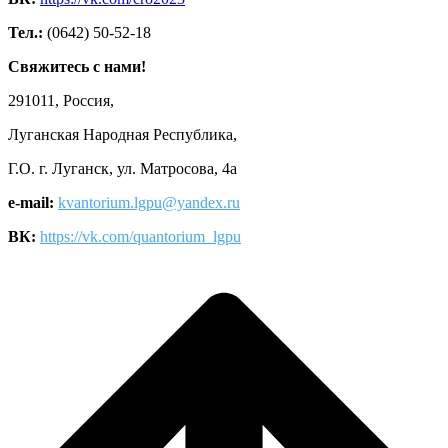
Тел.:
(0642) 50-52-18
Свяжитесь с нами!
291011, Россия,
Луганская Народная Республика,
Г.О. г. Луганск, ул. Матросова, 4а
e-mail:
kvantorium.lgpu@yandex.ru
ВК:
https://vk.com/quantorium_lgpu