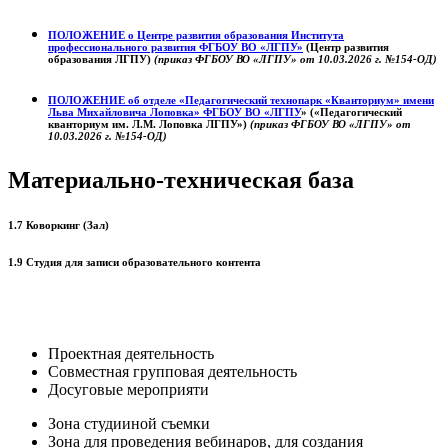
ПОЛОЖЕНИЕ о
Центре развития образования
Института
профессионального развития ФГБОУ ВО «ЛГПУ»
(Центр развития
образования ЛГПУ)
(приказ ФГБОУ ВО «ЛГПУ» от 10.03.2026 г. №154-ОД)
ПОЛОЖЕНИЕ об отделе «Педагогический технопарк «Кванториум» имени
Льва Михайловича Лоповка»
ФГБОУ ВО «ЛГПУ
» («Педагогический
кванториум им. Л.М. Лоповка ЛГПУ»)
(приказ ФГБОУ ВО «ЛГПУ» от
10.03.2026 г. №154-ОД)
Материально-техническая база
1.7 Коворкинг (Зал)
1.9 Студия для записи образовательного контента
Проектная деятельность
Совместная групповая деятельность
Досуговые мероприяти
Зона студииной съемки
Зона для проведения вебинаров, для создания