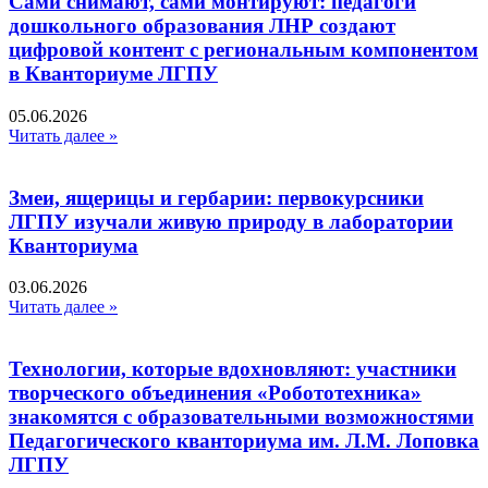
Сами снимают, сами монтируют: педагоги
дошкольного образования ЛНР создают
цифровой контент с региональным компонентом
в Кванториуме ЛГПУ​
05.06.2026
Читать далее »
Змеи, ящерицы и гербарии: первокурсники
ЛГПУ изучали живую природу в лаборатории
Кванториума
03.06.2026
Читать далее »
Технологии, которые вдохновляют: участники
творческого объединения «Робототехника»
знакомятся с образовательными возможностями
Педагогического кванториума им. Л.М. Лоповка
ЛГПУ