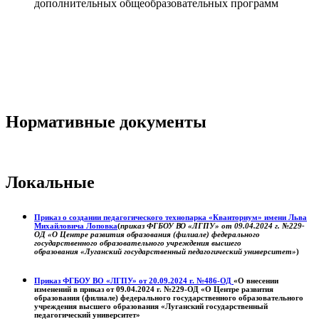
дополнительных общеобразовательных программ
Нормативные документы
Локальные
Приказ о создании педагогического технопарка «Кванториум» имени Льва
Михайловича Лоповка
(
приказ ФГБОУ ВО «ЛГПУ» от 09.04.2024 г. №229-
ОД «О Центре развития образования (филиале) федерального
государственного образовательного учреждения высшего
образования «Луганский государственный педагогический университет»
)
Приказ ФГБОУ ВО «ЛГПУ» от 20.09.2024 г. №486-ОД
«О внесении
изменений в приказ от 09.04.2024 г. №229-ОД «О Центре развития
образования (филиале) федерального государственного образовательного
учреждения высшего образования «Луганский государственный
педагогический университет»