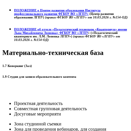
ПОЛОЖЕНИЕ о
Центре развития образования
Института
профессионального развития ФГБОУ ВО «ЛГПУ»
(Центр развития
образования ЛГПУ)
(приказ ФГБОУ ВО «ЛГПУ» от 10.03.2026 г. №154-ОД)
ПОЛОЖЕНИЕ об отделе «Педагогический технопарк «Кванториум» имени
Льва Михайловича Лоповка»
ФГБОУ ВО «ЛГПУ
» («Педагогический
кванториум им. Л.М. Лоповка ЛГПУ»)
(приказ ФГБОУ ВО «ЛГПУ» от
10.03.2026 г. №154-ОД)
Материально-техническая база
1.7 Коворкинг (Зал)
1.9 Студия для записи образовательного контента
Проектная деятельность
Совместная групповая деятельность
Досуговые мероприяти
Зона студииной съемки
Зона для проведения вебинаров, для создания