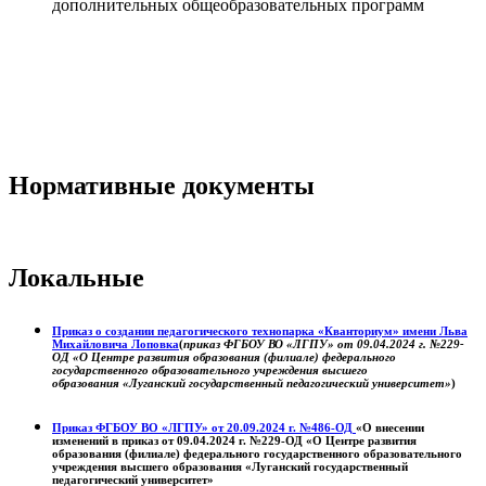
дополнительных общеобразовательных программ
Нормативные документы
Локальные
Приказ о создании педагогического технопарка «Кванториум» имени Льва
Михайловича Лоповка
(
приказ ФГБОУ ВО «ЛГПУ» от 09.04.2024 г. №229-
ОД «О Центре развития образования (филиале) федерального
государственного образовательного учреждения высшего
образования «Луганский государственный педагогический университет»
)
Приказ ФГБОУ ВО «ЛГПУ» от 20.09.2024 г. №486-ОД
«О внесении
изменений в приказ от 09.04.2024 г. №229-ОД «О Центре развития
образования (филиале) федерального государственного образовательного
учреждения высшего образования «Луганский государственный
педагогический университет»