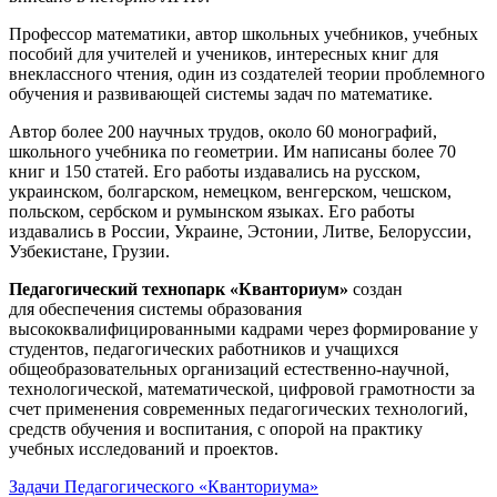
Профессор математики, автор школьных учебников, учебных
пособий для учителей и учеников, интересных книг для
внеклассного чтения, один из создателей теории проблемного
обучения и развивающей системы задач по математике.
Автор более 200 научных трудов, около 60 монографий,
школьного учебника по геометрии. Им написаны более 70
книг и 150 статей. Его работы издавались на русском,
украинском, болгарском, немецком, венгерском, чешском,
польском, сербском и румынском языках. Его работы
издавались в России, Украине, Эстонии, Литве, Белоруссии,
Узбекистане, Грузии.
Педагогический технопарк «Кванториум»
создан
для
обеспечения системы образования
высококвалифицированными кадрами через формирование у
студентов, педагогических работников и учащихся
общеобразовательных организаций естественно-научной,
технологической, математической, цифровой грамотности за
счет применения современных педагогических технологий,
средств обучения и воспитания, с опорой на практику
учебных исследований и проектов.
Задачи Педагогического «Кванториума»