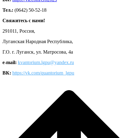
Тел.:
(0642) 50-52-18
Свяжитесь с нами!
291011, Россия,
Луганская Народная Республика,
Г.О. г. Луганск, ул. Матросова, 4а
e-mail:
kvantorium.lgpu@yandex.ru
ВК:
https://vk.com/quantorium_lgpu