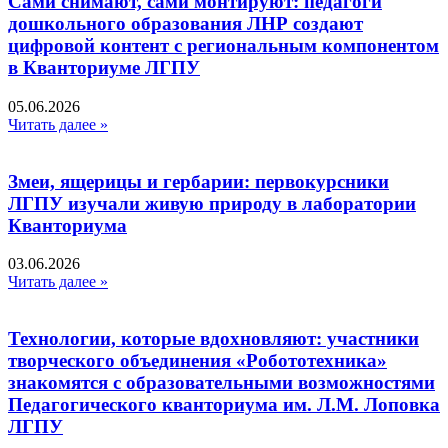
Сами снимают, сами монтируют: педагоги
дошкольного образования ЛНР создают
цифровой контент с региональным компонентом
в Кванториуме ЛГПУ​
05.06.2026
Читать далее »
Змеи, ящерицы и гербарии: первокурсники
ЛГПУ изучали живую природу в лаборатории
Кванториума
03.06.2026
Читать далее »
Технологии, которые вдохновляют: участники
творческого объединения «Робототехника»
знакомятся с образовательными возможностями
Педагогического кванториума им. Л.М. Лоповка
ЛГПУ