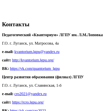
Контакты
Педагогический «Кванториум» ЛГПУ им. Л.М.Лоповка
Г.О. г. Луганск, ул. Матросова, 4а
e-mail:
kvantorium.lgpu@yandex.ru
сайт:
http://kvantorium.lgpu.org/
ВК:
https://vk.com/quantorium_lgpu
Центр развития образования (филиал) ЛГПУ
Г.О. г. Луганск, ул. Славянская, 1-б
e-mail:
cro2021@yandex.ru
сайт:
https://rcro.lgpu.org/
ВК:
https://vk.com/cro2023