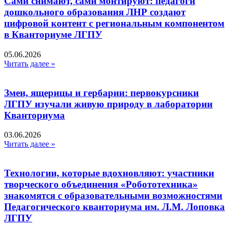
Сами снимают, сами монтируют: педагоги
дошкольного образования ЛНР создают
цифровой контент с региональным компонентом
в Кванториуме ЛГПУ​
05.06.2026
Читать далее »
Змеи, ящерицы и гербарии: первокурсники
ЛГПУ изучали живую природу в лаборатории
Кванториума
03.06.2026
Читать далее »
Технологии, которые вдохновляют: участники
творческого объединения «Робототехника»
знакомятся с образовательными возможностями
Педагогического кванториума им. Л.М. Лоповка
ЛГПУ