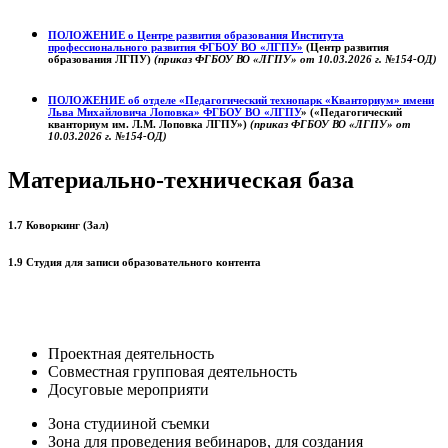
ПОЛОЖЕНИЕ о
Центре развития образования
Института
профессионального развития ФГБОУ ВО «ЛГПУ»
(Центр развития
образования ЛГПУ)
(приказ ФГБОУ ВО «ЛГПУ» от 10.03.2026 г. №154-ОД)
ПОЛОЖЕНИЕ об отделе «Педагогический технопарк «Кванториум» имени
Льва Михайловича Лоповка»
ФГБОУ ВО «ЛГПУ
» («Педагогический
кванториум им. Л.М. Лоповка ЛГПУ»)
(приказ ФГБОУ ВО «ЛГПУ» от
10.03.2026 г. №154-ОД)
Материально-техническая база
1.7 Коворкинг (Зал)
1.9 Студия для записи образовательного контента
Проектная деятельность
Совместная групповая деятельность
Досуговые мероприяти
Зона студииной съемки
Зона для проведения вебинаров, для создания