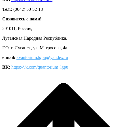
Тел.:
(0642) 50-52-18
Свяжитесь с нами!
291011, Россия,
Луганская Народная Республика,
Г.О. г. Луганск, ул. Матросова, 4а
e-mail:
kvantorium.lgpu@yandex.ru
ВК:
https://vk.com/quantorium_lgpu