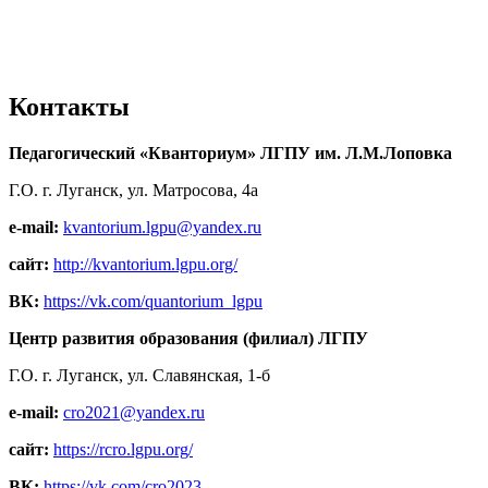
Контакты
Педагогический «Кванториум» ЛГПУ им. Л.М.Лоповка
Г.О. г. Луганск, ул. Матросова, 4а
e-mail:
kvantorium.lgpu@yandex.ru
сайт:
http://kvantorium.lgpu.org/
ВК:
https://vk.com/quantorium_lgpu
Центр развития образования (филиал) ЛГПУ
Г.О. г. Луганск, ул. Славянская, 1-б
e-mail:
cro2021@yandex.ru
сайт:
https://rcro.lgpu.org/
ВК:
https://vk.com/cro2023