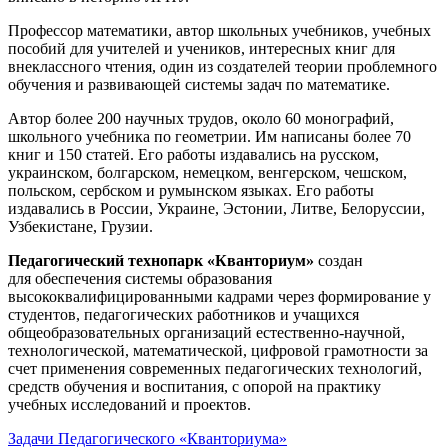
Профессор математики, автор школьных учебников, учебных
пособий для учителей и учеников, интересных книг для
внеклассного чтения, один из создателей теории проблемного
обучения и развивающей системы задач по математике.
Автор более 200 научных трудов, около 60 монографий,
школьного учебника по геометрии. Им написаны более 70
книг и 150 статей. Его работы издавались на русском,
украинском, болгарском, немецком, венгерском, чешском,
польском, сербском и румынском языках. Его работы
издавались в России, Украине, Эстонии, Литве, Белоруссии,
Узбекистане, Грузии.
Педагогический технопарк «Кванториум»
создан
для
обеспечения системы образования
высококвалифицированными кадрами через формирование у
студентов, педагогических работников и учащихся
общеобразовательных организаций естественно-научной,
технологической, математической, цифровой грамотности за
счет применения современных педагогических технологий,
средств обучения и воспитания, с опорой на практику
учебных исследований и проектов.
Задачи Педагогического «Кванториума»