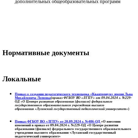
дополнительных общеобразовательных программ
Нормативные документы
Локальные
Приказ о создании педагогического технопарка «Кванториум» имени Льва
Михайловича Лоповка
(
приказ ФГБОУ ВО «ЛГПУ» от 09.04.2024 г. №229-
ОД «О Центре развития образования (филиале) федерального
государственного образовательного учреждения высшего
образования «Луганский государственный педагогический университет»
)
Приказ ФГБОУ ВО «ЛГПУ» от 20.09.2024 г. №486-ОД
«О внесении
изменений в приказ от 09.04.2024 г. №229-ОД «О Центре развития
образования (филиале) федерального государственного образовательного
учреждения высшего образования «Луганский государственный
педагогический университет»