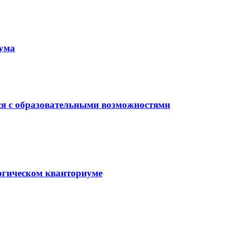
иума
ся с образовательными возможностями
гогическом кванториуме