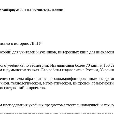
 «Кванториума» ЛГПУ имени Л.М. Лоповка
писано в историю ЛГПУ.
обий для учителей и учеников, интересных книг для внеклассно
ого учебника по геометрии. Им написаны более 70 книг и 150 ст
м и румынском языках. Его работы издавались в России, Украине
ения системы образования высококвалифицированными кадрами 
чной, технологической, математической, цифровой грамотности
х исследований и проектов.
ям преподавания учебных предметов естественнонаучной и техн