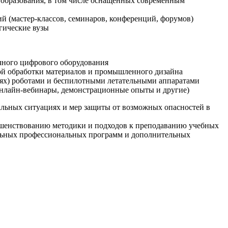
образования, в том числе оснащенных современным
й (мастер-классов, семинаров, конференций, форумов)
гические вузы
очного цифрового оборудования
ой обработки материалов и промышленного дизайна
иях) роботами и беспилотными летательными аппаратами
 онлайн-вебинары, демонстрационные опыты и другие)
альных ситуациях и мер защиты от возможных опасностей в
ршенствованию методики и подходов к преподаванию учебных
ельных профессиональных программ и дополнительных