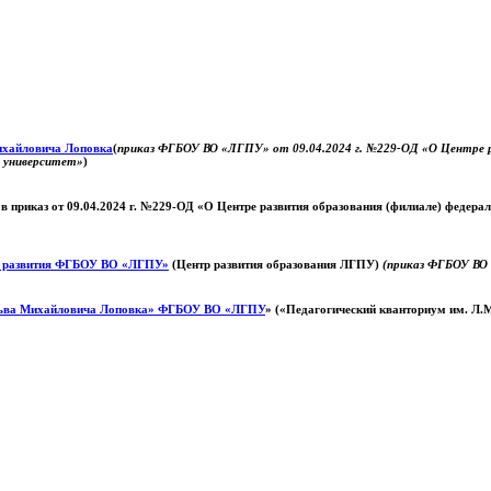
Михайловича Лоповка
(
приказ ФГБОУ ВО «ЛГПУ» от 09.04.2024 г. №229-ОД «О Центре ра
й университет»
)
 в приказ от 09.04.2024 г. №229-ОД «О Центре развития образования (филиале) федер
о развития ФГБОУ ВО «ЛГПУ»
(Центр развития образования ЛГПУ)
(приказ ФГБОУ ВО 
ьва Михайловича Лоповка»
ФГБОУ ВО «ЛГПУ
» («Педагогический кванториум им. Л