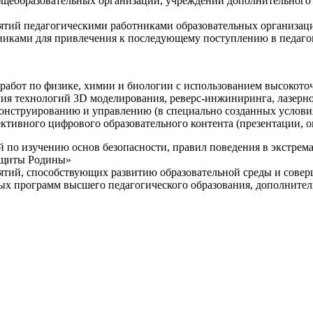
щеобразовательных организаций, учреждений дополнительного 
ятий педагогическими работниками образовательных организаци
никами для привлечения к последующему поступлению в педаго
 работ по физике, химии и биологии с использованием высокот
ния технологий 3D моделирования, реверс-инжиниринга, лазерн
конструированию и управлению (в специально созданных услов
ективного цифрового образовательного контента (презентации,
й по изучению основ безопасности, правил поведения в экстрем
защиты Родины»
иятий, способствующих развитию образовательной среды и сове
ных программ высшего педагогического образования, дополнит