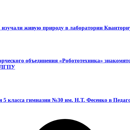
 изучали живую природу в лаборатории Квантор
орческого объединения «Робототехника» знакомят
а ЛГПУ
я 5 класса гимназии №30 им. Н.Т. Фесенко в Педа